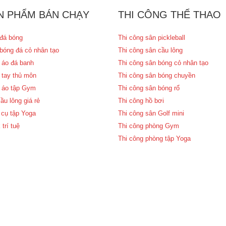
N PHẨM BÁN CHẠY
THI CÔNG THỂ THAO
đá bóng
Thi công sân pickleball
bóng đá cỏ nhân tạo
Thi công sân cầu lông
 áo đá banh
Thi công sân bóng cỏ nhân tạo
 tay thủ môn
Thi công sân bóng chuyền
 áo tập Gym
Thi công sân bóng rổ
ầu lông giá rẻ
Thi công hồ bơi
cụ tập Yoga
Thi công sân Golf mini
 trí tuệ
Thi công phòng Gym
Thi công phòng tập Yoga