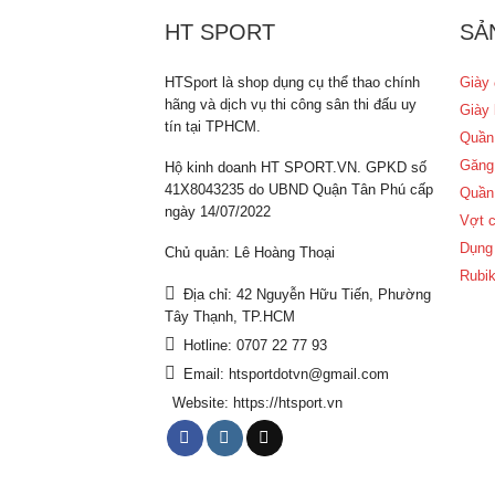
HT SPORT
SẢ
HTSport là shop dụng cụ thể thao chính
Giày 
hãng và dịch vụ thi công sân thi đấu uy
Giày 
tín tại TPHCM.
Quần
Găng
Hộ kinh doanh HT SPORT.VN. GPKD số
41X8043235 do UBND Quận Tân Phú cấp
Quần
ngày 14/07/2022
Vợt c
Dụng 
Chủ quản: Lê Hoàng Thoại
Rubik
Địa chỉ: 42 Nguyễn Hữu Tiến, Phường
Tây Thạnh, TP.HCM
Hotline: 0707 22 77 93
Email: htsportdotvn@gmail.com
Website: https://htsport.vn