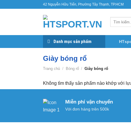
Bỏ
42 Nguyễn Hữu Tiến, Phường Tây Thạnh, TP.HCM
qua
nội
Tìm
dung
kiếm:
Danh mục sản phẩm
HTspo
Giày bóng rổ
Trang chủ
/
Bóng rổ
/
Giày bóng rổ
Không tìm thấy sản phẩm nào khớp với lự
Miễn phí vận chuyển
Với đơn hàng trên 500k