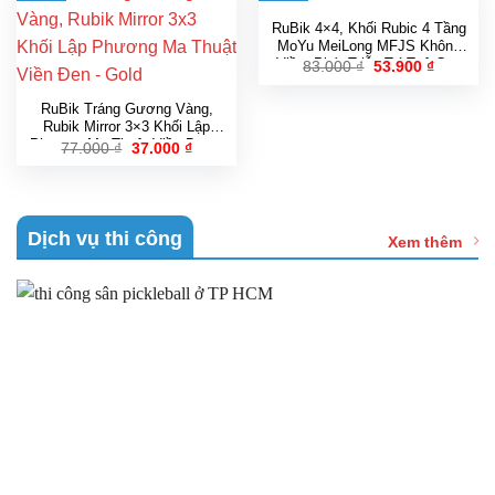
37.000 ₫.
RuBik 4×4, Khối Rubic 4 Tầng
MoYu MeiLong MFJS Không
Viền, Phát Triễn Trí Tuệ Cao
Giá
Giá
83.000
₫
53.900
₫
gốc
hiện
Cấp
là:
tại
83.000 ₫.
là:
RuBik Tráng Gương Vàng,
53.900 ₫
Rubik Mirror 3×3 Khối Lập
Phương Ma Thuật Viền Đen –
Giá
Giá
77.000
₫
37.000
₫
gốc
hiện
Gold
là:
tại
77.000 ₫.
là:
37.000 ₫.
Dịch vụ thi công
Xem thêm