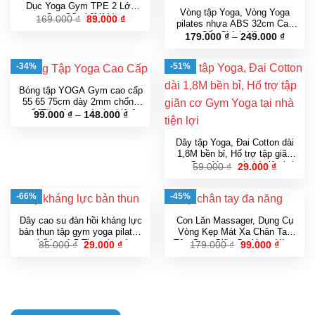
Dục Yoga Gym TPE 2 Lớp
Vòng tập Yoga, Vòng Yoga
Cao Cấp ( 6MM )
Giá
Giá
169.000
₫
89.000
₫
pilates nhựa ABS 32cm Cao
gốc
hiện
Cấp Chính Hãng
Khoản
là:
tại
179.000
₫
–
249.000
₫
giá:
169.000 ₫.
là:
từ
89.000 ₫.
179.00
-34%
-51%
đến
249.00
Bóng tập YOGA Gym cao cấp
55 65 75cm dày 2mm chống
nổ [Tặng bơm và phụ kiện]
Khoảng
99.000
₫
–
148.000
₫
giá:
từ
99.000 ₫
Dây tập Yoga, Đai Cotton dài
đến
1,8M bền bỉ, Hổ trợ tập giãn
148.000 ₫
cơ Gym Yoga tại nhà tiện lợi
Giá
Giá
59.000
₫
29.000
₫
gốc
hiện
là:
tại
59.000 ₫.
là:
-66%
-45%
29.000 ₫
Dây cao su đàn hồi kháng lực
Con Lăn Massager, Dụng Cụ
bản thun tập gym yoga pilates
Vòng Kẹp Mát Xa Chân Tay
thể lực 1.5 Thera band
Tập Gym Giãn Cơ Yoga Hàng
Giá
Giá
Giá
Giá
85.000
₫
29.000
₫
179.000
₫
99.000
₫
gốc
hiện
gốc
hiện
Dobetter Chính Hãng
là:
tại
là:
tại
85.000 ₫.
là:
179.000 ₫.
là:
29.000 ₫.
99.000 ₫