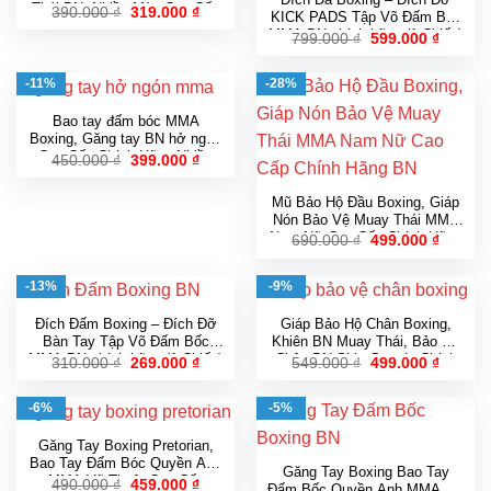
Thái BN, Nhiều Màu Cao Cấp
Giá
Giá
390.000
₫
319.000
₫
KICK PADS Tập Võ Đấm Bốc
gốc
hiện
Chính Hãng
MMA BN chính hãng (1 Chiếc)
Giá
Giá
799.000
₫
599.000
₫
là:
tại
gốc
hiện
390.000 ₫.
là:
là:
tại
319.000 ₫.
799.000 ₫.
là:
-11%
-28%
599.000
Bao tay đấm bóc MMA
Boxing, Găng tay BN hở ngón
Cao Cấp Chính Hãng Nhiều
Giá
Giá
450.000
₫
399.000
₫
gốc
hiện
Màu
là:
tại
450.000 ₫.
là:
Mũ Bảo Hộ Đầu Boxing, Giáp
399.000 ₫.
Nón Bảo Vệ Muay Thái MMA
Nam Nữ Cao Cấp Chính Hãng
Giá
Giá
690.000
₫
499.000
₫
gốc
hiện
BN
là:
tại
690.000 ₫.
là:
-13%
-9%
499.000
Đích Đấm Boxing – Đích Đỡ
Giáp Bảo Hộ Chân Boxing,
Bàn Tay Tập Võ Đấm Bốc
Khiên BN Muay Thái, Bảo Hộ
MMA BN chính hãng (1 Chiếc)
Chân BN Shin Guards Chính
Giá
Giá
Giá
Giá
310.000
₫
269.000
₫
549.000
₫
499.000
₫
gốc
hiện
gốc
hiện
Hãng Cao Cấp
là:
tại
là:
tại
310.000 ₫.
là:
549.000 ₫.
là:
-6%
-5%
269.000 ₫.
499.000
Găng Tay Boxing Pretorian,
Bao Tay Đấm Bóc Quyền Anh
Găng Tay Boxing Bao Tay
MMA Võ Thuật Cao Cấp
Giá
Giá
490.000
₫
459.000
₫
Đấm Bốc Quyền Anh MMA BN