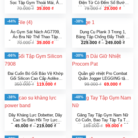
Sọc Tập Gym Thoải Mái, Áo
Điện Tử Có Đếm Số Bước
Bra Thun Dệt
Nhảy, Thoải Mái Tâp Luyện
Giá
Giá
Giá
Giá
70.000
₫
39.000
₫
79.000
₫
29.000
₫
gốc
hiện
gốc
hiện
Tại Nhà
là:
tại
là:
tại
70.000 ₫.
là:
79.000 ₫.
là:
-44%
-38%
39.000 ₫.
29.000 ₫
Áo Gym Sát Nách AG7709,
Dụng Cụ Plank 3 Trong 1,
Áo Bra Nữ Thể Thao Tập
Bảng Tập Chống Đẩy Thiết Bị
Gym, Yoga Có Khóa Kéo Kèm
Thể Thao Hỗ Trợ Hít Đất
Giá
Giá
Khoản
70.000
₫
39.000
₫
229.000
₫
–
249.000
₫
gốc
hiện
giá:
Mút Ngực Thời Trang Phong
Squat Tập Bụng Có Dây
là:
tại
từ
Cách
Kháng Lực Có Bộ Đếm
70.000 ₫.
là:
229.00
-66%
-30%
39.000 ₫.
đến
249.00
Đai Cuốn Bó Gối Bảo Vệ Khớp
Quần giữ nhiệt Pro Combat
Gối Silicon Cao Cấp Aolikes
Quần Jogger LEGGING tập
AL7908 ( 1 chiếc )
gym nam
Giá
Giá
Giá
Giá
350.000
₫
119.000
₫
99.000
₫
69.000
₫
gốc
hiện
gốc
hiện
là:
tại
là:
tại
350.000 ₫.
là:
99.000 ₫.
là:
-38%
-48%
119.000 ₫.
69.000 ₫
Dây Kháng Lực Dobetter, Dây
Găng Tay Tập Gym Nam Nữ
Cao Su Đàn Hồi Trợ Lực
Có Cuốn, Bao Tay Tập Tạ Thể
Power Band Cao Cấp (3602
Hình, Thể Thao Có Cuốn Cổ
Khoảng
Giá
Giá
45.000
₫
–
219.000
₫
189.000
₫
99.000
₫
giá:
gốc
hiện
Dobetter)
Tay
từ
là:
tại
45.000 ₫
189.000 ₫.
là: