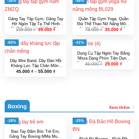
-38%
-56%
đến
99.000 ₫
219.000 ₫
Găng Tay Tập Gym, Găng Tay
Quần Tập Gym Yoga, Quần
Hở Ngón Tập Tạ Thể Hình
Đùi Thể Thao Nữ Nâng Mông
ZMZQ, Bảo Vệ Cổ Tay Tập
BL029, Tôn Dáng Cao Cấp
Giá
Giá
Giá
Giá
159.000
₫
99.000
₫
79.000
₫
35.000
₫
gốc
hiện
gốc
hiện
Gym Nam Nữ Có Cuốn
(BL029)
là:
tại
là:
tại
159.000 ₫.
là:
79.000 ₫.
là:
-60%
-41%
99.000 ₫.
35.000 ₫
Dụng Cụ Tập Ngón Tay Bằng
Nhựa Dạng Phím Tiện Dụng,
Dây Mini Band, Dây Đàn Hồi
Giúp Luyện Tập Các Cơ Ngón
Giá
Giá
49.000
₫
29.000
₫
Kháng Lực Tập Chân Mông
gốc
hiện
Tay Linh Hoạt An Toàn
Aolikes A3604
Khoảng
45.000
₫
–
55.000
₫
là:
tại
giá:
49.000 ₫.
là:
từ
29.000 ₫
45.000 ₫
đến
55.000 ₫
Boxing
Xem thêm
-18%
-25%
Bao Tay Đấm Bóc Trẻ Em,
Găng Tay Boxing MMa Muay
Đích Đá Boxing – Đích Đỡ