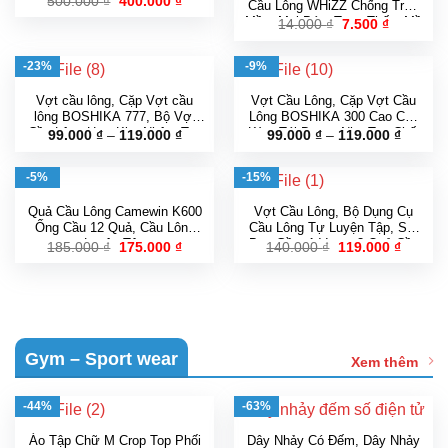
Giá
Giá
500.000
₫
400.000
₫
Cầu Lông WHiZZ Chống Trơn
gốc
hiện
Non Cao Cấp Full Box
Mềm Mại Bám Tay , Thấm Mồ
Giá
Giá
14.000
₫
7.500
₫
là:
tại
gốc
hiện
Hôi
500.000 ₫.
là:
là:
tại
400.000 ₫.
14.000 ₫.
là:
-23%
-9%
7.500 ₫.
Vợt cầu lông, Cặp Vợt cầu
Vợt Cầu Lông, Cặp Vợt Cầu
lông BOSHIKA 777, Bộ Vợt
Lông BOSHIKA 300 Cao Cấp
Cầu Lông Hợp Kim Nhôm Tay
Kèm Túi Đựng, Nhẹ Tay Chất
Khoảng
Khoản
99.000
₫
–
119.000
₫
99.000
₫
–
119.000
₫
giá:
giá:
Cầm Xốp Siêu Nhẹ Cao Cấp
Liệu Hợp Kim Sắt Bền Bỉ
từ
từ
Chắc Chắn
99.000 ₫
99.000 
-5%
-15%
đến
đến
119.000 ₫
119.000
Quả Cầu Lông Camewin K600
Vợt Cầu Lông, Bộ Dụng Cụ
Ống Cầu 12 Quả, Cầu Lông
Cầu Lông Tự Luyện Tập, Set
Luyện Tập
Bao Gồm 1 Vợt + 3 Quả Cầu
Giá
Giá
Giá
Giá
185.000
₫
175.000
₫
140.000
₫
119.000
₫
gốc
hiện
gốc
hiện
Nhựa, Dây Đàn Hồi Và Móc
là:
tại
là:
tại
Treo
185.000 ₫.
là:
140.000 ₫.
là:
175.000 ₫.
119.000
Gym – Sport wear
Xem thêm
-44%
-63%
Áo Tập Chữ M Crop Top Phối
Dây Nhảy Có Đếm, Dây Nhảy