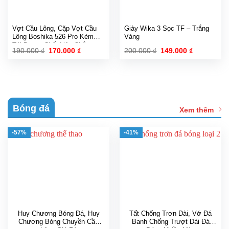
Vợt Cầu Lông, Cặp Vợt Cầu
Giày Wika 3 Sọc TF – Trắng
Lông Boshika 526 Pro Kèm
Vàng
Túi Đựng, Chất Liệu Chắc
Giá
Giá
Giá
Giá
190.000
₫
170.000
₫
200.000
₫
149.000
₫
Chắn Sợi Cacbon Căng Sẵn
gốc
hiện
gốc
hiện
là:
tại
là:
tại
190.000 ₫.
là:
200.000 ₫.
là:
170.000 ₫.
149.000 ₫.
Bóng đá
Xem thêm
-57%
-41%
Huy Chương Bóng Đá, Huy
Tất Chống Trơn Dài, Vớ Đá
Chương Bóng Chuyền Cầu
Banh Chống Trượt Dài Đá