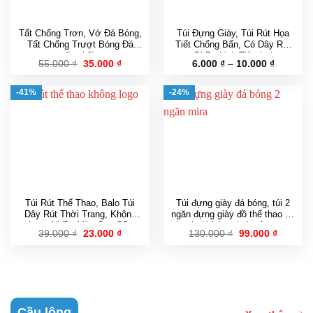
Tất Chống Trơn, Vớ Đá Bóng,
Túi Đựng Giày, Túi Rút Họa
Tất Chống Trượt Bóng Đá
Tiết Chống Bẩn, Có Dây Rút
(Loại 2)
Đi Du Lịch Tiện Lợi
Giá
Giá
Khoảng
55.000
₫
35.000
₫
6.000
₫
–
10.000
₫
gốc
hiện
giá:
là:
tại
từ
55.000 ₫.
là:
6.000 ₫
-41%
-24%
35.000 ₫.
đến
10.000 ₫
Túi Rút Thể Thao, Balo Túi
Túi đựng giày đá bóng, túi 2
Dây Rút Thời Trang, Không
ngăn đựng giày đồ thể thao đá
Logo Nhiều Màu Cao Cấp
banh đá bóng, balo tập gym
Giá
Giá
Giá
Giá
39.000
₫
23.000
₫
130.000
₫
99.000
₫
Mira chính hãng
gốc
hiện
gốc
hiện
là:
tại
là:
tại
39.000 ₫.
là:
130.000 ₫.
là:
23.000 ₫.
99.000 ₫
Cầu lông