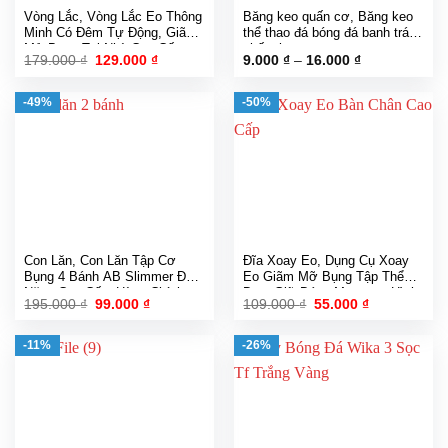
Vòng Lắc, Vòng Lắc Eo Thông
Băng keo quấn cơ, Băng keo
Minh Có Đêm Tự Động, Giãm
thể thao đá bóng đá banh tránh
Mở Bụng Tại Nhà Cao Cấp
chấn thương
Giá
Giá
Khoảng
179.000
₫
129.000
₫
9.000
₫
–
16.000
₫
gốc
hiện
giá:
là:
tại
từ
179.000 ₫.
là:
9.000 ₫
-49%
-50%
129.000 ₫.
đến
16.000 ₫
Con Lăn, Con Lăn Tập Cơ
Đĩa Xoay Eo, Dụng Cụ Xoay
Bụng 4 Bánh AB Slimmer Đa
Eo Giãm Mỡ Bụng Tập Thể
Năng Cao Cấp, Hàng Chính
Dục, Giữ Dáng Massage Hình
Giá
Giá
Giá
Giá
195.000
₫
99.000
₫
109.000
₫
55.000
₫
Hãng
Bàn Chân
gốc
hiện
gốc
hiện
là:
tại
là:
tại
195.000 ₫.
là:
109.000 ₫.
là:
-11%
-26%
99.000 ₫.
55.000 ₫.