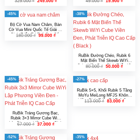
Giá
Giá
Giá
Giá
329.000
₫
249.000
₫
49.000
₫
19.900
₫
gốc
hiện
gốc
hiện
Cấp Bám Dính Chuyên Nghiệp
CuBe Cao Cấp ( Black )
là:
tại
là:
tại
Cho Bé ( 6 Mũi )
329.000 ₫.
là:
49.000 ₫.
là:
-45%
-38%
249.000 ₫.
19.900 ₫
Bộ Cờ Vua Nam Châm, Bàn
Cờ Vua Mini Quốc Tế Giải Trí
Phát Triễn Trí Tuệ Cao Cấp
Giá
Giá
180.000
₫
99.000
₫
gốc
hiện
Chính Hãng
là:
tại
180.000 ₫.
là:
99.000 ₫.
RuBik Đường Chéo, Rubik 6
Mặt Biến Thể Skewb WiYi
Cube Viền Đen, Phát Triễn IQ
Giá
Giá
80.000
₫
50.000
₫
gốc
hiện
Cao Cấp ( Black )
là:
tại
80.000 ₫.
là:
-45%
-27%
50.000 ₫
RuBik 5×5, Khối Rubik 5 Tầng
MoYu MeiLong MFJS Không
Viền, Phát Triễn Trí Tuệ Cao
Giá
Giá
113.000
₫
83.000
₫
gốc
hiện
Cấp
là:
tại
113.000 ₫.
là:
RuBik Tráng Gương Bạc,
83.000 ₫
Rubik 3×3 Mirror Cube WiYi
Lập Phương Viền Đen – Phát
Giá
Giá
67.000
₫
37.000
₫
gốc
hiện
Triễn IQ Cao Cấp
là:
tại
67.000 ₫.
là:
-52%
-35%