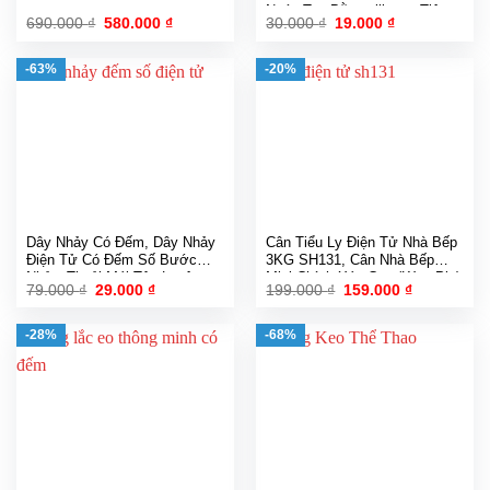
Ngón Tay Bằng silicone Tiện
Giá
Giá
Giá
Giá
690.000
₫
580.000
₫
30.000
₫
19.000
₫
Dụng Khi Tập Gym
gốc
hiện
gốc
hiện
là:
tại
là:
tại
690.000 ₫.
là:
30.000 ₫.
là:
-63%
-20%
580.000 ₫.
19.000 ₫.
Dây Nhảy Có Đếm, Dây Nhảy
Cân Tiểu Ly Điện Tử Nhà Bếp
Điện Tử Có Đếm Số Bước
3KG SH131, Cân Nhà Bếp
Nhảy, Thoải Mái Tâp Luyện
Mini Chính Xác Cao (Kèm Pin)
Giá
Giá
Giá
Giá
79.000
₫
29.000
₫
199.000
₫
159.000
₫
Tại Nhà
gốc
hiện
gốc
hiện
là:
tại
là:
tại
79.000 ₫.
là:
199.000 ₫.
là:
-28%
-68%
29.000 ₫.
159.000 ₫.