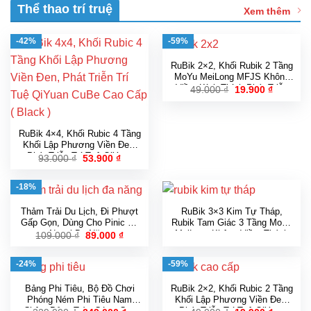
Thể thao trí truệ
Xem thêm
-42%
-59%
RuBik 2×2, Khối Rubik 2 Tầng
MoYu MeiLong MFJS Không
Viền, Kích Thích Phát Triễn
Giá
Giá
49.000
₫
19.900
₫
gốc
hiện
Trí Tuệ Cao Cấp
là:
tại
49.000 ₫.
là:
19.900 ₫
RuBik 4×4, Khối Rubic 4 Tầng
Khối Lập Phương Viền Đen,
Phát Triễn Trí Tuệ QiYuan
Giá
Giá
93.000
₫
53.900
₫
gốc
hiện
CuBe Cao Cấp ( Black )
là:
tại
93.000 ₫.
là:
-18%
53.900 ₫.
Thảm Trải Du Lịch, Đi Phượt
RuBik 3×3 Kim Tự Tháp,
Gấp Gọn, Dùng Cho Pinic Dã
Rubik Tam Giác 3 Tầng MoYu
Ngoại Đa Năng
MeiLong Không Viền, Thách
Giá
Giá
109.000
₫
89.000
₫
gốc
hiện
Thức Độ Khó Cao Cấp
là:
tại
109.000 ₫.
là:
-24%
-59%
89.000 ₫.
Bảng Phi Tiêu, Bộ Đồ Chơi
RuBik 2×2, Khối Rubic 2 Tầng
Phóng Ném Phi Tiêu Nam
Khối Lập Phương Viền Đen,
Châm Bảng Tròn Cứng Cao
Phát Triễn Trí Tuệ QiYuan