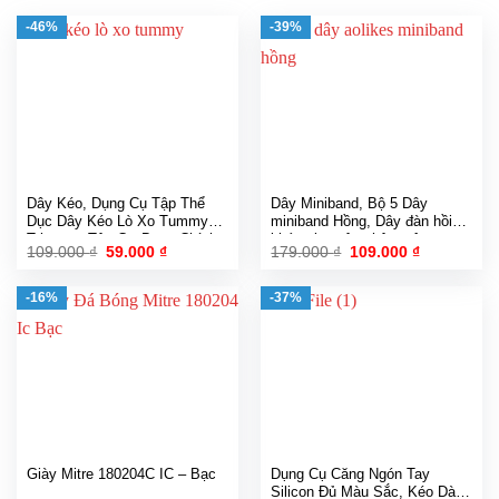
-46%
-39%
Dây Kéo, Dụng Cụ Tập Thể
Dây Miniband, Bộ 5 Dây
Dục Dây Kéo Lò Xo Tummy
miniband Hồng, Dây đàn hồi
Trimmer, Tập Cơ Bụng Chính
kháng lực tập chân mông gym
Giá
Giá
Giá
Giá
109.000
₫
59.000
₫
179.000
₫
109.000
₫
Hãng
Aolikes 3608 Cao Cấp
gốc
hiện
gốc
hiện
là:
tại
là:
tại
109.000 ₫.
là:
179.000 ₫.
là:
-16%
-37%
59.000 ₫.
109.000 ₫.
Giày Mitre 180204C IC – Bạc
Dụng Cụ Căng Ngón Tay
Silicon Đủ Màu Sắc, Kéo Dài 5