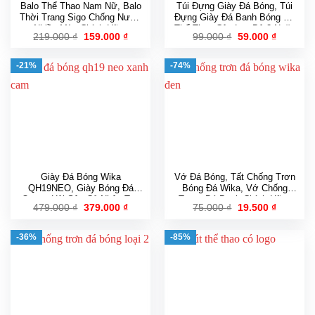
Balo Thể Thao Nam Nữ, Balo
Túi Đựng Giày Đá Bóng, Túi
Thời Trang Sigo Chống Nước
Đựng Giày Đá Banh Bóng Đá
Nhiều Màu Chính Hãng
Thể Thao Câu Lạc Bộ 2 Ngăn
Giá
Giá
Giá
Giá
219.000
₫
159.000
₫
99.000
₫
59.000
₫
gốc
hiện
gốc
hiện
là:
tại
là:
tại
219.000 ₫.
là:
99.000 ₫.
là:
-21%
-74%
159.000 ₫.
59.000 ₫
Giày Đá Bóng Wika
Vớ Đá Bóng, Tất Chống Trơn
QH19NEO, Giày Bóng Đá
Bóng Đá Wika, Vớ Chống
Quang Hải Sân Cỏ Nhân Tạo
Trượt Đá Banh Chính Hãng
Giá
Giá
Giá
Giá
479.000
₫
379.000
₫
75.000
₫
19.500
₫
Chính Hãng Full Box
gốc
hiện
gốc
hiện
là:
tại
là:
tại
479.000 ₫.
là:
75.000 ₫.
là:
-36%
-85%
379.000 ₫.
19.500 ₫