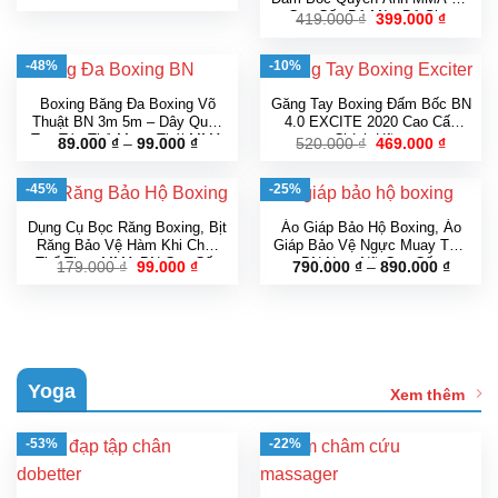
gốc
hiện
Cao Cấp Đủ Màu Đủ Size
Giá
Giá
419.000
₫
399.000
₫
là:
tại
gốc
hiện
490.000 ₫.
là:
là:
tại
459.000 ₫.
419.000 ₫.
là:
-48%
-10%
399.000
Boxing Băng Đa Boxing Võ
Găng Tay Boxing Đấm Bốc BN
Thuật BN 3m 5m – Dây Quấn
4.0 EXCITE 2020 Cao Cấp
Tay Tán Thủ Muay Thái MMA
Chính Hãng
Khoảng
Giá
Giá
89.000
₫
–
99.000
₫
520.000
₫
469.000
₫
giá:
gốc
hiện
Handraps Boxing (1 cặp)
từ
là:
tại
89.000 ₫
520.000 ₫.
là:
-45%
-25%
đến
469.000
99.000 ₫
Dụng Cụ Bọc Răng Boxing, Bịt
Áo Giáp Bảo Hộ Boxing, Áo
Răng Bảo Vệ Hàm Khi Chơi
Giáp Bảo Vệ Ngực Muay Thái
Thể Thao MMA BN Cao Cấp
BN Nam Nữ Cao Cấp
Giá
Giá
Khoản
179.000
₫
99.000
₫
790.000
₫
–
890.000
₫
gốc
hiện
giá:
Chính Hãng
là:
tại
từ
179.000 ₫.
là:
790.00
99.000 ₫.
đến
890.00
Yoga
Xem thêm
-53%
-22%