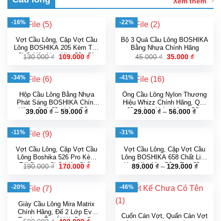
Xem thêm
-16%
-22%
Vợt Cầu Lông, Cặp Vợt Cầu
Bộ 3 Quả Cầu Lông BOSHIKA
Lông BOSHIKA 205 Kèm Túi,
Bằng Nhựa Chính Hãng
Chất Liệu Hợp Kim Bền Bỉ,
Giá
Giá
Giá
Giá
130.000
₫
109.000
₫
45.000
₫
35.000
₫
gốc
hiện
gốc
hiện
Dây Căng Bề Mặt Lớn
là:
tại
là:
tại
130.000 ₫.
là:
45.000 ₫.
là:
-34%
-41%
109.000 ₫.
35.000 ₫
Hộp Cầu Lông Bằng Nhựa
Ống Cầu Lông Nylon Thương
Phát Sáng BOSHIKA Chính
Hiệu Whizz Chính Hãng, Quả
Hãng, Quả Cầu Lông Bằng
Cầu Lông Nylon Nhựa Bền
Khoảng
Khoảng
39.000
₫
–
59.000
₫
29.000
₫
–
56.000
₫
giá:
giá:
Nhựa Có Đèn led Phát Sáng
Màu Trắng Vàng
từ
từ
Nhiều Màu Sắc Độc Đáo
39.000 ₫
29.000 
-11%
-31%
đến
đến
59.000 ₫
56.000 
Vợt Cầu Lông, Cặp Vợt Cầu
Vợt Cầu Lông, Cặp Vợt Cầu
Lông Boshika 526 Pro Kèm
Lông BOSHIKA 658 Chất Liệu
Túi Đựng, Chất Liệu Chắc
Hợp Kim Nhẹ Bền, Tay Cầm
Giá
Giá
Khoản
190.000
₫
170.000
₫
89.000
₫
–
129.000
₫
gốc
hiện
giá:
Chắn Sợi Cacbon Căng Sẵn
Chống Trượt Cao Cấp
là:
tại
từ
190.000 ₫.
là:
89.000 
-20%
-46%
170.000 ₫.
đến
129.00
Giày Cầu Lông Mira Matrix
Chính Hãng, Đế 2 Lớp Eva
Cuốn Cán Vợt, Quấn Cán Vợt
Trợ Lực Êm Ái Và Cao Su