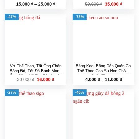
Lông Giá Rẻ
Bóng Nhiều Màu
Khoảng
Giá
Giá
15.000
₫
–
25.000
₫
59.000
₫
35.000
₫
giá:
gốc
hiện
từ
là:
tại
15.000 ₫
59.000 ₫.
là:
-47%
-73%
đến
35.000 ₫
25.000 ₫
Vớ Thể Thao, Tất Ống Chân
Băng Keo, Băng Dán Quấn Cơ
Bóng Đá, Tất Đá Banh Mang
Thể Thao Cao Su Non Chống
Ống Đồng Hổ Trợ Tập Luyện
Chấn Thương
Giá
Giá
Khoảng
30.000
₫
16.000
₫
4.000
₫
–
11.000
₫
gốc
hiện
giá:
là:
tại
từ
30.000 ₫.
là:
4.000 ₫
-27%
-40%
16.000 ₫.
đến
11.000 ₫