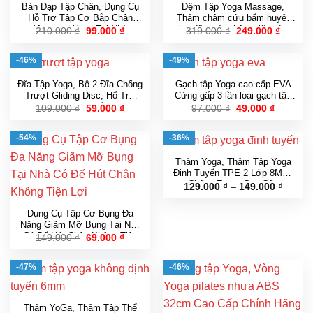
Bàn Đạp Tập Chân, Dụng Cụ
Đệm Tập Yoga Massage,
Hỗ Trợ Tập Cơ Bắp Chân
Thảm châm cứu bấm huyệt
Massage Yoga Tại Nhà
thư dãn toàn thân, giãm đau
Giá
Giá
Giá
Giá
210.000
₫
99.000
₫
319.000
₫
249.000
₫
gốc
hiện
gốc
hiện
Dobetter Cao Cấp
tiện dụng cao cấp chính hãng
là:
tại
là:
tại
210.000 ₫.
là:
319.000 ₫.
là:
-46%
-49%
99.000 ₫.
249.000
Đĩa Tập Yoga, Bộ 2 Đĩa Chống
Gạch tập Yoga cao cấp EVA
Trượt Gliding Disc, Hổ Trợ
Cứng gấp 3 lần loại gạch tập
Luyện Tập Yoga Thể Hình Tại
thông thường Yoga blocks
Giá
Giá
Giá
Giá
109.000
₫
59.000
₫
97.000
₫
49.000
₫
gốc
hiện
gốc
hiện
Nhà Cao Cấp
là:
tại
là:
tại
109.000 ₫.
là:
97.000 ₫.
là:
-54%
-36%
59.000 ₫.
49.000 ₫
Thảm Yoga, Thảm Tập Yoga
Định Tuyến TPE 2 Lớp 8MM,
Chống Trượt Cao Cấp
Khoản
129.000
₫
–
149.000
₫
giá:
từ
129.00
Dụng Cụ Tập Cơ Bụng Đa
đến
Năng Giãm Mỡ Bụng Tại Nhà
149.00
Có Đế Hút Chân Không Tiện
Giá
Giá
149.000
₫
69.000
₫
gốc
hiện
Lợi
là:
tại
149.000 ₫.
là:
-47%
-46%
69.000 ₫.
Thảm YoGa, Thảm Tập Thể