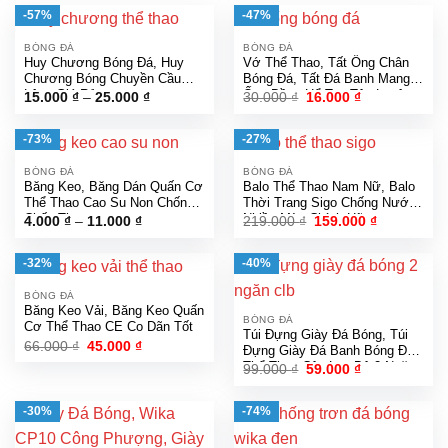
-57%
-47%
BÓNG ĐÁ
BÓNG ĐÁ
Huy Chương Bóng Đá, Huy
Vớ Thể Thao, Tất Ống Chân
Chương Bóng Chuyền Cầu
Bóng Đá, Tất Đá Banh Mang
Lông Giá Rẻ
Ống Đồng Hổ Trợ Tập Luyện
Khoảng
Giá
Giá
15.000
₫
–
25.000
₫
30.000
₫
16.000
₫
giá:
gốc
hiện
từ
là:
tại
15.000 ₫
30.000 ₫.
là:
-73%
-27%
đến
16.000 ₫.
25.000 ₫
BÓNG ĐÁ
BÓNG ĐÁ
Băng Keo, Băng Dán Quấn Cơ
Balo Thể Thao Nam Nữ, Balo
Thể Thao Cao Su Non Chống
Thời Trang Sigo Chống Nước
Chấn Thương
Nhiều Màu Chính Hãng
Khoảng
Giá
Giá
4.000
₫
–
11.000
₫
219.000
₫
159.000
₫
giá:
gốc
hiện
từ
là:
tại
4.000 ₫
219.000 ₫.
là:
-32%
-40%
đến
159.000 ₫.
11.000 ₫
BÓNG ĐÁ
Băng Keo Vải, Băng Keo Quấn
BÓNG ĐÁ
Cơ Thể Thao CE Co Dãn Tốt
Túi Đựng Giày Đá Bóng, Túi
Giá
Giá
66.000
₫
45.000
₫
Đựng Giày Đá Banh Bóng Đá
gốc
hiện
Thể Thao Câu Lạc Bộ 2 Ngăn
Giá
Giá
99.000
₫
59.000
₫
là:
tại
gốc
hiện
66.000 ₫.
là:
là:
tại
45.000 ₫.
99.000 ₫.
là:
-30%
-74%
59.000 ₫.