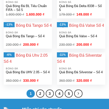
BÓNG ĐÁ
BÓNG ĐÁ
Quả Bóng Đá ĐL Tiêu Chuẩn
Quả Bóng Đá Delta 8338 – Số
FIFA – Số 5
5
Giá
Giá
Giá
Giá
1.800.000
₫
1.600.000
₫
179.000
₫
149.000
₫
gốc
hiện
gốc
hiện
là:
tại
là:
tại
1.800.000 ₫.
là:
179.000 ₫.
là:
-13%
-13%
1.600.000 ₫.
149.000 ₫.
BÓNG ĐÁ
BÓNG ĐÁ
Quả Bóng Đá Tango – Số 4
Quả Bóng Đá Valse – Số 4
Giá
Giá
Giá
Giá
230.000
₫
200.000
₫
230.000
₫
200.000
₫
gốc
hiện
gốc
hiện
là:
tại
là:
tại
230.000 ₫.
là:
230.000 ₫.
là:
-6%
-11%
200.000 ₫.
200.000 ₫.
BÓNG ĐÁ
BÓNG ĐÁ
Quả Bóng Đá UHV 2.05 – Số 4
Quả Bóng Đá Silverstar – Số 4
Giá
Giá
Giá
Giá
350.000
₫
330.000
₫
360.000
₫
320.000
₫
gốc
hiện
gốc
hiện
là:
tại
là:
tại
350.000 ₫.
là:
360.000 ₫.
là:
330.000 ₫.
320.000 ₫.
1
2
3
4
5