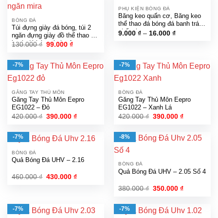
10.000 ₫
PHỤ KIỆN BÓNG ĐÁ
Băng keo quấn cơ, Băng keo
BÓNG ĐÁ
thể thao đá bóng đá banh tránh
Túi đựng giày đá bóng, túi 2
chấn thương
Khoảng
9.000
₫
–
16.000
₫
ngăn đựng giày đồ thể thao đá
giá:
banh đá bóng, balo tập gym
Giá
Giá
130.000
₫
99.000
₫
từ
gốc
hiện
Mira chính hãng
9.000 ₫
là:
tại
đến
130.000 ₫.
là:
16.000 ₫
-7%
-7%
99.000 ₫.
GĂNG TAY THỦ MÔN
BÓNG ĐÁ
Găng Tay Thủ Môn Eepro
Găng Tay Thủ Môn Eepro
EG1022 – Đỏ
EG1022 – Xanh Lá
Giá
Giá
Giá
Giá
420.000
₫
390.000
₫
420.000
₫
390.000
₫
gốc
hiện
gốc
hiện
là:
tại
là:
tại
420.000 ₫.
là:
420.000 ₫.
là:
-7%
-8%
390.000 ₫.
390.000 ₫.
BÓNG ĐÁ
Quả Bóng Đá UHV – 2.16
BÓNG ĐÁ
Quả Bóng Đá UHV – 2.05 Số 4
Giá
Giá
460.000
₫
430.000
₫
gốc
hiện
Giá
Giá
380.000
₫
350.000
₫
là:
tại
gốc
hiện
460.000 ₫.
là:
là:
tại
430.000 ₫.
380.000 ₫.
là:
-7%
-7%
350.000 ₫.