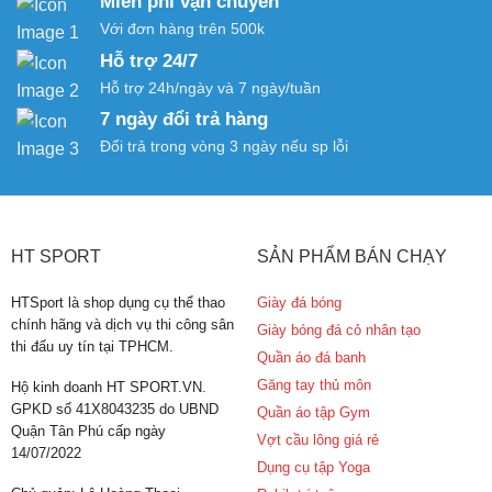
Miễn phí vận chuyển
Với đơn hàng trên 500k
Hỗ trợ 24/7
Hỗ trợ 24h/ngày và 7 ngày/tuần
7 ngày đổi trả hàng
Đổi trả trong vòng 3 ngày nếu sp lỗi
HT SPORT
SẢN PHẨM BÁN CHẠY
HTSport là shop dụng cụ thể thao
Giày đá bóng
chính hãng và dịch vụ thi công sân
Giày bóng đá cỏ nhân tạo
thi đấu uy tín tại TPHCM.
Quần áo đá banh
Găng tay thủ môn
Hộ kinh doanh HT SPORT.VN.
GPKD số 41X8043235 do UBND
Quần áo tập Gym
Quận Tân Phú cấp ngày
Vợt cầu lông giá rẻ
14/07/2022
Dụng cụ tập Yoga