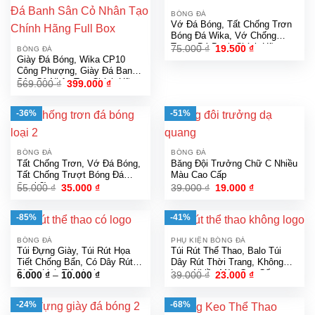
BÓNG ĐÁ
Vớ Đá Bóng, Tất Chống Trơn
Bóng Đá Wika, Vớ Chống
Trượt Đá Banh Chính Hãng
Giá
Giá
75.000
₫
19.500
₫
BÓNG ĐÁ
gốc
hiện
Giày Đá Bóng, Wika CP10
là:
tại
Công Phượng, Giày Đá Banh
75.000 ₫.
là:
Sân Cỏ Nhân Tạo Chính Hãng
Giá
Giá
569.000
₫
399.000
₫
19.500 ₫.
gốc
hiện
Full Box
là:
tại
569.000 ₫.
là:
-36%
-51%
399.000 ₫.
BÓNG ĐÁ
BÓNG ĐÁ
Tất Chống Trơn, Vớ Đá Bóng,
Băng Đội Trưởng Chữ C Nhiều
Tất Chống Trượt Bóng Đá
Màu Cao Cấp
(Loại 2)
Giá
Giá
Giá
Giá
55.000
₫
35.000
₫
39.000
₫
19.000
₫
gốc
hiện
gốc
hiện
là:
tại
là:
tại
55.000 ₫.
là:
39.000 ₫.
là:
-85%
-41%
35.000 ₫.
19.000 ₫.
BÓNG ĐÁ
PHỤ KIỆN BÓNG ĐÁ
Túi Đựng Giày, Túi Rút Họa
Túi Rút Thể Thao, Balo Túi
Tiết Chống Bẩn, Có Dây Rút
Dây Rút Thời Trang, Không
Đi Du Lịch Tiện Lợi
Logo Nhiều Màu Cao Cấp
Khoảng
Giá
Giá
6.000
₫
–
10.000
₫
39.000
₫
23.000
₫
giá:
gốc
hiện
từ
là:
tại
6.000 ₫
39.000 ₫.
là:
-24%
-68%
đến
23.000 ₫.