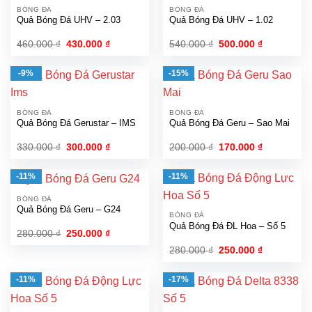
BÓNG ĐÁ
BÓNG ĐÁ
Quả Bóng Đá UHV – 2.03
Quả Bóng Đá UHV – 1.02
Giá
Giá
Giá
Giá
460.000
₫
430.000
₫
540.000
₫
500.000
₫
gốc
hiện
gốc
hiện
là:
tại
là:
tại
460.000 ₫.
là:
540.000 ₫.
là:
-9%
-15%
430.000 ₫.
500.000 ₫.
BÓNG ĐÁ
BÓNG ĐÁ
Quả Bóng Đá Gerustar – IMS
Quả Bóng Đá Geru – Sao Mai
Giá
Giá
Giá
Giá
330.000
₫
300.000
₫
200.000
₫
170.000
₫
gốc
hiện
gốc
hiện
là:
tại
là:
tại
330.000 ₫.
là:
200.000 ₫.
là:
-11%
-11%
300.000 ₫.
170.000 ₫.
BÓNG ĐÁ
Quả Bóng Đá Geru – G24
BÓNG ĐÁ
Quả Bóng Đá ĐL Hoa – Số 5
Giá
Giá
280.000
₫
250.000
₫
gốc
hiện
Giá
Giá
280.000
₫
250.000
₫
là:
tại
gốc
hiện
280.000 ₫.
là:
là:
tại
250.000 ₫.
280.000 ₫.
là:
-11%
-17%
250.000 ₫.