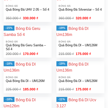
BÓNG ĐÁ
BÓNG ĐÁ
Quả Bóng Đá UHV 2.05 – Số 4
Quả Bóng Đá Silverstar – Số 4
Giá
Giá
Giá
Giá
350.000
₫
330.000
₫
360.000
₫
320.000
₫
gốc
hiện
gốc
hiện
là:
tại
là:
tại
350.000 ₫.
là:
360.000 ₫.
là:
-15%
-19%
330.000 ₫.
320.000 ₫.
BÓNG ĐÁ
BÓNG ĐÁ
Quả Bóng Đá Geru Samba –
Quả Bóng Đá Dl – UM126M
Số 4
Giá
Giá
Giá
Giá
200.000
₫
170.000
₫
215.000
₫
175.000
₫
gốc
hiện
gốc
hiện
là:
tại
là:
tại
200.000 ₫.
là:
215.000 ₫.
là:
-18%
-19%
170.000 ₫.
175.000 ₫.
BÓNG ĐÁ
BÓNG ĐÁ
Quả Bóng Đá Dl – UM126M
Quả Bóng Đá Dl – UM126M
Giá
Giá
Giá
Giá
225.000
₫
185.000
₫
215.000
₫
175.000
₫
gốc
hiện
gốc
hiện
là:
tại
là:
tại
225.000 ₫.
là:
215.000 ₫.
là:
-18%
-11%
185.000 ₫.
175.000 ₫.