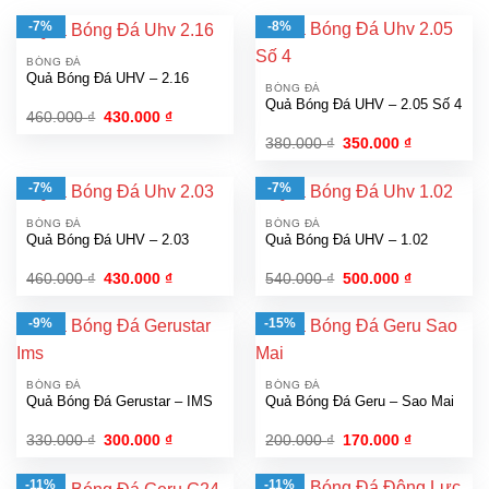
-7%
-8%
BÓNG ĐÁ
Quả Bóng Đá UHV – 2.16
BÓNG ĐÁ
Quả Bóng Đá UHV – 2.05 Số 4
Giá
Giá
460.000
₫
430.000
₫
gốc
hiện
Giá
Giá
380.000
₫
350.000
₫
là:
tại
gốc
hiện
460.000 ₫.
là:
là:
tại
430.000 ₫.
380.000 ₫.
là:
-7%
-7%
350.000 ₫.
BÓNG ĐÁ
BÓNG ĐÁ
Quả Bóng Đá UHV – 2.03
Quả Bóng Đá UHV – 1.02
Giá
Giá
Giá
Giá
460.000
₫
430.000
₫
540.000
₫
500.000
₫
gốc
hiện
gốc
hiện
là:
tại
là:
tại
460.000 ₫.
là:
540.000 ₫.
là:
-9%
-15%
430.000 ₫.
500.000 ₫.
BÓNG ĐÁ
BÓNG ĐÁ
Quả Bóng Đá Gerustar – IMS
Quả Bóng Đá Geru – Sao Mai
Giá
Giá
Giá
Giá
330.000
₫
300.000
₫
200.000
₫
170.000
₫
gốc
hiện
gốc
hiện
là:
tại
là:
tại
330.000 ₫.
là:
200.000 ₫.
là:
-11%
-11%