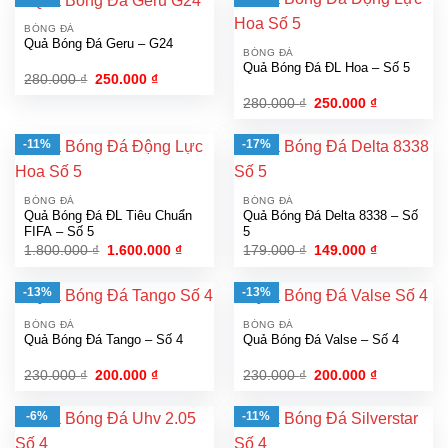
300.000 ₫.
170.000 ₫.
BÓNG ĐÁ
Quả Bóng Đá Geru – G24
BÓNG ĐÁ
Quả Bóng Đá ĐL Hoa – Số 5
Giá
Giá
280.000
₫
250.000
₫
gốc
hiện
Giá
Giá
280.000
₫
250.000
₫
là:
tại
gốc
hiện
280.000 ₫.
là:
là:
tại
250.000 ₫.
280.000 ₫.
là:
-11%
-17%
250.000 ₫.
BÓNG ĐÁ
BÓNG ĐÁ
Quả Bóng Đá ĐL Tiêu Chuẩn
Quả Bóng Đá Delta 8338 – Số
FIFA – Số 5
5
Giá
Giá
Giá
Giá
1.800.000
₫
1.600.000
₫
179.000
₫
149.000
₫
gốc
hiện
gốc
hiện
là:
tại
là:
tại
1.800.000 ₫.
là:
179.000 ₫.
là:
-13%
-13%
1.600.000 ₫.
149.000 ₫.
BÓNG ĐÁ
BÓNG ĐÁ
Quả Bóng Đá Tango – Số 4
Quả Bóng Đá Valse – Số 4
Giá
Giá
Giá
Giá
230.000
₫
200.000
₫
230.000
₫
200.000
₫
gốc
hiện
gốc
hiện
là:
tại
là:
tại
230.000 ₫.
là:
230.000 ₫.
là:
-6%
-11%
200.000 ₫.
200.000 ₫.