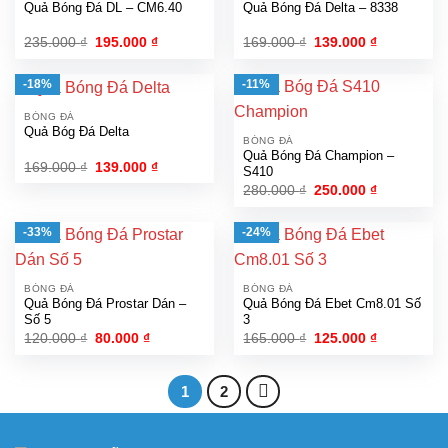
Quả Bóng Đá DL – CM6.40
Quả Bóng Đá Delta – 8338
Giá
Giá
Giá
Giá
235.000
₫
195.000
₫
169.000
₫
139.000
₫
gốc
hiện
gốc
hiện
là:
tại
là:
tại
235.000 ₫.
là:
169.000 ₫.
là:
-18%
-11%
195.000 ₫.
139.000 ₫.
BÓNG ĐÁ
Quả Bóg Đá Delta
BÓNG ĐÁ
Quả Bóng Đá Champion –
Giá
Giá
169.000
₫
139.000
₫
S410
gốc
hiện
Giá
Giá
280.000
₫
250.000
₫
là:
tại
gốc
hiện
169.000 ₫.
là:
là:
tại
139.000 ₫.
280.000 ₫.
là:
-33%
-24%
250.000 ₫.
BÓNG ĐÁ
BÓNG ĐÁ
Quả Bóng Đá Prostar Dán –
Quả Bóng Đá Ebet Cm8.01 Số
Số 5
3
Giá
Giá
Giá
Giá
120.000
₫
80.000
₫
165.000
₫
125.000
₫
gốc
hiện
gốc
hiện
là:
tại
là:
tại
120.000 ₫.
là:
165.000 ₫.
là:
80.000 ₫.
125.000 ₫.
1
2