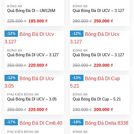
BÓNG ĐÁ
BÓNG ĐÁ
Quả Bóng Đá Dl – UM126M
Quả Bóng Đá Dl UCV – 3.127
Giá
Giá
Giá
Giá
225.000
₫
185.000
₫
280.000
₫
250.000
₫
gốc
hiện
gốc
hiện
là:
tại
là:
tại
225.000 ₫.
là:
280.000 ₫.
là:
-12%
-12%
185.000 ₫.
250.000 ₫.
BÓNG ĐÁ
BÓNG ĐÁ
Quả Bóng Đá Dl UCV – 3.127
Quả Bóng Đá Dl UCV – 3.127
Giá
Giá
Giá
Giá
250.000
₫
220.000
₫
250.000
₫
220.000
₫
gốc
hiện
gốc
hiện
là:
tại
là:
tại
250.000 ₫.
là:
250.000 ₫.
là:
-12%
-13%
220.000 ₫.
220.000 ₫.
PHỤ KIỆN BÓNG ĐÁ
BÓNG ĐÁ
Quả Bóng Đá Dl UCV – 3.05
Quả Bóng Đá Dl Cup – 5.21
Giá
Giá
Giá
Giá
250.000
₫
220.000
₫
230.000
₫
200.000
₫
gốc
hiện
gốc
hiện
là:
tại
là:
tại
250.000 ₫.
là:
230.000 ₫.
là:
-17%
-18%
220.000 ₫.
200.000 ₫.
PHỤ KIỆN BÓNG ĐÁ
BÓNG ĐÁ