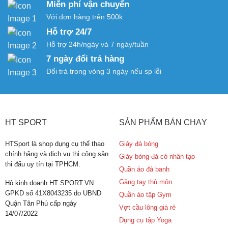
Miễn phí vận chuyển
Với đơn hàng trên 500k
Hỗ trợ 24/7
Hỗ trợ 24h/ngày và 7 ngày/tuần
7 ngày đổi trả hàng
Đổi trả trong vòng 3 ngày nếu sp lỗi
HT SPORT
SẢN PHẨM BÁN CHẠY
HTSport là shop dụng cụ thể thao
Giày đá bóng
chính hãng và dịch vụ thi công sân
Giày bóng đá cỏ nhân tạo
thi đấu uy tín tại TPHCM.
Quần áo đá banh
Găng tay thủ môn
Hộ kinh doanh HT SPORT.VN.
GPKD số 41X8043235 do UBND
Quần áo tập Gym
Quận Tân Phú cấp ngày
Vợt cầu lông giá rẻ
14/07/2022
Dụng cụ tập Yoga