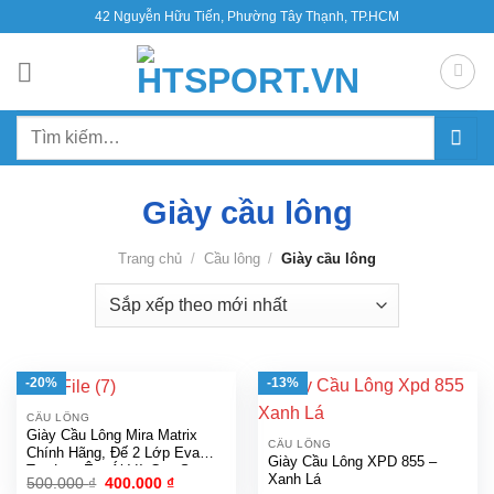
Bỏ
42 Nguyễn Hữu Tiến, Phường Tây Thạnh, TP.HCM
qua
nội
dung
Tìm
kiếm:
Giày cầu lông
Trang chủ
/
Cầu lông
/
Giày cầu lông
-20%
-13%
CẦU LÔNG
Giày Cầu Lông Mira Matrix
CẦU LÔNG
Chính Hãng, Đế 2 Lớp Eva
Giày Cầu Lông XPD 855 –
Trợ Lực Êm Ái Và Cao Su
Xanh Lá
Giá
Giá
500.000
₫
400.000
₫
Non Cao Cấp Full Box