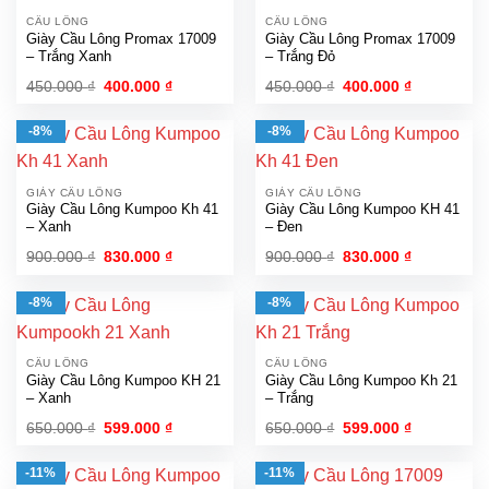
CẦU LÔNG
CẦU LÔNG
Giày Cầu Lông Promax 17009
Giày Cầu Lông Promax 17009
– Trắng Xanh
– Trắng Đỏ
Giá
Giá
Giá
Giá
450.000
₫
400.000
₫
450.000
₫
400.000
₫
gốc
hiện
gốc
hiện
là:
tại
là:
tại
450.000 ₫.
là:
450.000 ₫.
là:
-8%
-8%
400.000 ₫.
400.000 ₫.
GIÀY CẦU LÔNG
GIÀY CẦU LÔNG
Giày Cầu Lông Kumpoo Kh 41
Giày Cầu Lông Kumpoo KH 41
– Xanh
– Đen
Giá
Giá
Giá
Giá
900.000
₫
830.000
₫
900.000
₫
830.000
₫
gốc
hiện
gốc
hiện
là:
tại
là:
tại
900.000 ₫.
là:
900.000 ₫.
là:
-8%
-8%
830.000 ₫.
830.000 ₫.
CẦU LÔNG
CẦU LÔNG
Giày Cầu Lông Kumpoo KH 21
Giày Cầu Lông Kumpoo Kh 21
– Xanh
– Trắng
Giá
Giá
Giá
Giá
650.000
₫
599.000
₫
650.000
₫
599.000
₫
gốc
hiện
gốc
hiện
là:
tại
là:
tại
650.000 ₫.
là:
650.000 ₫.
là:
-11%
-11%
599.000 ₫.
599.000 ₫.