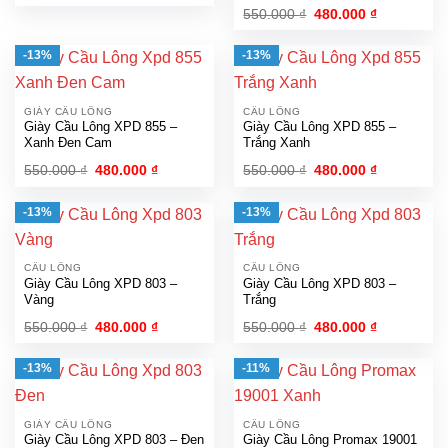
gốc
hiện
Giá
Giá
550.000
₫
480.000
₫
là:
tại
gốc
hiện
500.000 ₫.
là:
là:
tại
400.000 ₫.
550.000 ₫.
là:
-13%
-13%
480.000 ₫.
GIÀY CẦU LÔNG
CẦU LÔNG
Giày Cầu Lông XPD 855 –
Giày Cầu Lông XPD 855 –
Xanh Đen Cam
Trắng Xanh
Giá
Giá
Giá
Giá
550.000
₫
480.000
₫
550.000
₫
480.000
₫
gốc
hiện
gốc
hiện
là:
tại
là:
tại
550.000 ₫.
là:
550.000 ₫.
là:
-13%
-13%
480.000 ₫.
480.000 ₫.
CẦU LÔNG
CẦU LÔNG
Giày Cầu Lông XPD 803 –
Giày Cầu Lông XPD 803 –
Vàng
Trắng
Giá
Giá
Giá
Giá
550.000
₫
480.000
₫
550.000
₫
480.000
₫
gốc
hiện
gốc
hiện
là:
tại
là:
tại
550.000 ₫.
là:
550.000 ₫.
là:
-13%
-11%
480.000 ₫.
480.000 ₫.
GIÀY CẦU LÔNG
CẦU LÔNG
Giày Cầu Lông XPD 803 – Đen
Giày Cầu Lông Promax 19001