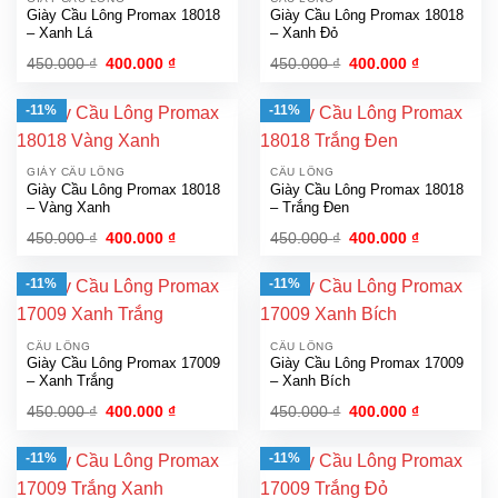
Giày Cầu Lông Promax 18018
Giày Cầu Lông Promax 18018
– Xanh Lá
– Xanh Đỏ
Giá
Giá
Giá
Giá
450.000
₫
400.000
₫
450.000
₫
400.000
₫
gốc
hiện
gốc
hiện
là:
tại
là:
tại
450.000 ₫.
là:
450.000 ₫.
là:
-11%
-11%
400.000 ₫.
400.000 ₫.
GIÀY CẦU LÔNG
CẦU LÔNG
Giày Cầu Lông Promax 18018
Giày Cầu Lông Promax 18018
– Vàng Xanh
– Trắng Đen
Giá
Giá
Giá
Giá
450.000
₫
400.000
₫
450.000
₫
400.000
₫
gốc
hiện
gốc
hiện
là:
tại
là:
tại
450.000 ₫.
là:
450.000 ₫.
là:
-11%
-11%
400.000 ₫.
400.000 ₫.
CẦU LÔNG
CẦU LÔNG
Giày Cầu Lông Promax 17009
Giày Cầu Lông Promax 17009
– Xanh Trắng
– Xanh Bích
Giá
Giá
Giá
Giá
450.000
₫
400.000
₫
450.000
₫
400.000
₫
gốc
hiện
gốc
hiện
là:
tại
là:
tại
450.000 ₫.
là:
450.000 ₫.
là:
-11%
-11%
400.000 ₫.
400.000 ₫.