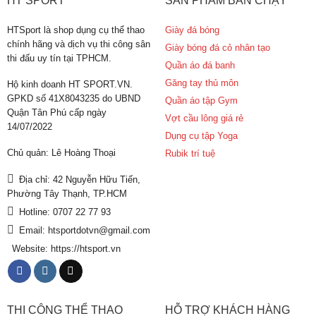
HT SPORT
SẢN PHẨM BÁN CHẠY
HTSport là shop dụng cụ thể thao
Giày đá bóng
chính hãng và dịch vụ thi công sân
Giày bóng đá cỏ nhân tạo
thi đấu uy tín tại TPHCM.
Quần áo đá banh
Găng tay thủ môn
Hộ kinh doanh HT SPORT.VN.
GPKD số 41X8043235 do UBND
Quần áo tập Gym
Quận Tân Phú cấp ngày
Vợt cầu lông giá rẻ
14/07/2022
Dụng cụ tập Yoga
Chủ quản: Lê Hoàng Thoại
Rubik trí tuệ
Địa chỉ: 42 Nguyễn Hữu Tiến,
Phường Tây Thạnh, TP.HCM
Hotline: 0707 22 77 93
Email: htsportdotvn@gmail.com
Website: https://htsport.vn
THI CÔNG THỂ THAO
HỖ TRỢ KHÁCH HÀNG