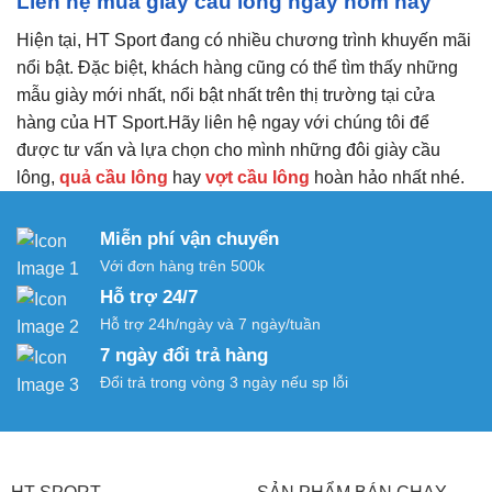
Liên hệ mua giày cầu lông ngay hôm nay
Hiện tại, HT Sport đang có nhiều chương trình khuyến mãi
nổi bật. Đặc biệt, khách hàng cũng có thể tìm thấy những
mẫu giày mới nhất, nổi bật nhất trên thị trường tại cửa
hàng của HT Sport.Hãy liên hệ ngay với chúng tôi để
được tư vấn và lựa chọn cho mình những đôi giày cầu
lông,
quả cầu lông
hay
vợt cầu lông
hoàn hảo nhất nhé.
Miễn phí vận chuyển
Với đơn hàng trên 500k
Hỗ trợ 24/7
Hỗ trợ 24h/ngày và 7 ngày/tuần
7 ngày đổi trả hàng
Đổi trả trong vòng 3 ngày nếu sp lỗi