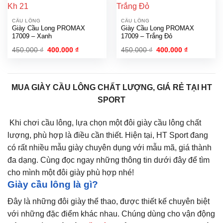
CẦU LÔNG
CẦU LÔNG
Giày Cầu Long PROMAX
Giày Cầu Long PROMAX
17009 – Xanh
17009 – Trắng Đỏ
Giá
Giá
Giá
Giá
450.000
₫
400.000
₫
450.000
₫
400.000
₫
gốc
hiện
gốc
hiện
là:
tại
là:
tại
450.000 ₫.
là:
450.000 ₫.
là:
400.000 ₫.
400.000 ₫.
MUA GIÀY CẦU LÔNG CHẤT LƯỢNG, GIÁ RẺ TẠI HT
SPORT
Khi chơi cầu lông, lựa chọn một đôi giày cầu lông chất
lượng, phù hợp là điều cần thiết. Hiện tại, HT Sport đang
có rất nhiều mẫu giày chuyên dụng với mẫu mã, giá thành
đa dạng. Cùng đọc ngay những thông tin dưới đây để tìm
cho mình một đôi giày phù hợp nhé!
Giày cầu lông là gì?
Đây là những đôi giày thể thao, được thiết kế chuyên biệt
với những đặc điểm khác nhau. Chúng dùng cho vận động