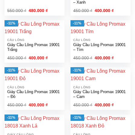
– Xanh
Giá
Giá
Giá
Giá
550.000
₫
480.000
₫
450.000
₫
400.000
₫
gốc
hiện
gốc
hiện
là:
tại
là:
tại
550.000 ₫.
là:
450.000 ₫.
là:
-11%
-11%
480.000 ₫.
400.000 ₫.
CẦU LÔNG
CẦU LÔNG
Giày Cầu Lông Promax 19001
Giày Cầu Lông Promax 19001
Trắng
– Tím
Giá
Giá
Giá
Giá
450.000
₫
400.000
₫
450.000
₫
400.000
₫
gốc
hiện
gốc
hiện
là:
tại
là:
tại
450.000 ₫.
là:
450.000 ₫.
là:
-11%
-11%
400.000 ₫.
400.000 ₫.
CẦU LÔNG
CẦU LÔNG
Giày Cầu Lông Promax 19001
Giày Cầu Lông Promax 19001
– Đỏ
– Cam
Giá
Giá
Giá
Giá
450.000
₫
400.000
₫
450.000
₫
400.000
₫
gốc
hiện
gốc
hiện
là:
tại
là:
tại
450.000 ₫.
là:
450.000 ₫.
là:
-11%
-11%
400.000 ₫.
400.000 ₫.
GIÀY CẦU LÔNG
CẦU LÔNG