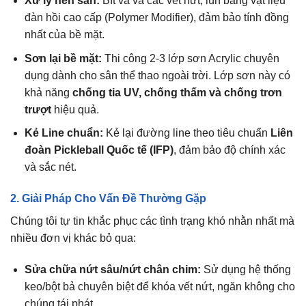
Xử lý nền sân:
Bít và vá các vết nứt, lún bằng vật liệu
đàn hồi cao cấp (Polymer Modifier), đảm bảo tính đồng
nhất của bề mặt.
Sơn lại bề mặt:
Thi công 2-3 lớp sơn Acrylic chuyên
dụng dành cho sân thể thao ngoài trời. Lớp sơn này có
khả năng
chống tia UV, chống thấm và chống trơn
trượt
hiệu quả.
Kẻ Line chuẩn:
Kẻ lại đường line theo tiêu chuẩn
Liên
đoàn Pickleball Quốc tế (IFP)
, đảm bảo độ chính xác
và sắc nét.
2. Giải Pháp Cho Vấn Đề Thường Gặp
Chúng tôi tự tin khắc phục các tình trạng khó nhằn nhất mà
nhiều đơn vị khác bỏ qua:
Sửa chữa nứt sâu/nứt chân chim:
Sử dụng hệ thống
keo/bột bả chuyên biệt để khóa vết nứt, ngăn không cho
chúng tái phát.