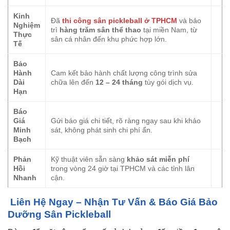
Kinh
Đã
thi công sân pickleball ở TPHCM
và bảo
Nghiệm
trì
hàng trăm sân thể thao
tại miền Nam, từ
Thực
sân cá nhân đến khu phức hợp lớn.
Tế
Bảo
Hành
Cam kết bảo hành chất lượng công trình sửa
Dài
chữa lên đến
12 – 24 tháng
tùy gói dịch vụ.
Hạn
Báo
Giá
Gửi báo giá chi tiết, rõ ràng ngay sau khi khảo
Minh
sát, không phát sinh chi phí ẩn.
Bạch
Phản
Kỹ thuật viên sẵn sàng
khảo sát miễn phí
Hồi
trong vòng 24 giờ tại TPHCM và các tỉnh lân
Nhanh
cận.
Liên Hệ Ngay – Nhận Tư Vấn & Báo Giá Bảo
Dưỡng Sân Pickleball