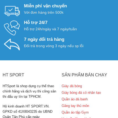
Miễn phí vận chuyển
Với đơn hàng trên 500k
Hỗ trợ 24/7
Hỗ trợ 24h/ngày và 7 ngày/tuần
7 ngày đổi trả hàng
Đổi trả trong vòng 3 ngày nếu sp lỗi
HT SPORT
SẢN PHẨM BÁN CHẠY
HTSport là shop dụng cụ thể thao
Giày đá bóng
chính hãng và dịch vụ thi công sân
Giày bóng đá cỏ nhân tạo
thi đấu uy tín tại TPHCM.
Quần áo đá banh
Găng tay thủ môn
Hộ kinh doanh HT SPORT.VN.
GPKD số 41X8043235 do UBND
Quần áo tập Gym
Quận Tân Phú cấp ngày