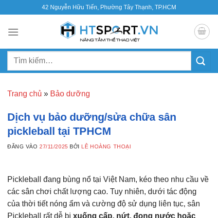
Bỏ
42 Nguyễn Hữu Tiến, Phường Tây Thạnh, TP.HCM
qua
nội
dung
Tìm
kiếm:
Trang chủ
»
Bảo dưỡng
Dịch vụ bảo dưỡng/sửa chữa sân
pickleball tại TPHCM
ĐĂNG VÀO
27/11/2025
BỞI
LÊ HOÀNG THOẠI
Pickleball đang bùng nổ tại Việt Nam, kéo theo nhu cầu về
các sân chơi chất lượng cao. Tuy nhiên, dưới tác động
của thời tiết nóng ẩm và cường độ sử dụng liên tục, sân
Pickleball rất dễ bị
xuống cấp, nứt, đọng nước hoặc