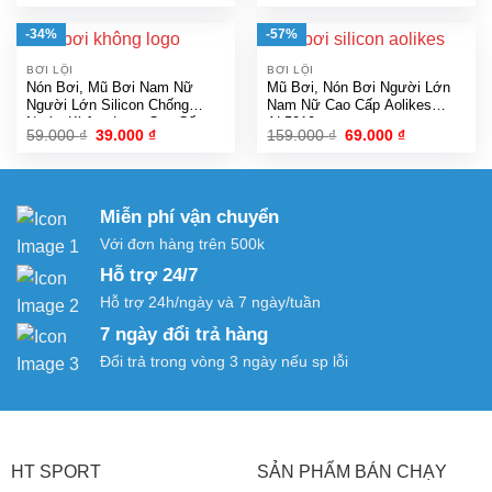
gốc
hiện
gốc
hiện
là:
tại
là:
tại
119.000 ₫.
là:
39.000 ₫.
là:
-34%
-57%
79.000 ₫.
19.000 ₫.
BƠI LỘI
BƠI LỘI
Nón Bơi, Mũ Bơi Nam Nữ
Mũ Bơi, Nón Bơi Người Lớn
Người Lớn Silicon Chống
Nam Nữ Cao Cấp Aolikes
Nước Không Logo Cao Cấp
AL5010
Giá
Giá
Giá
Giá
59.000
₫
39.000
₫
159.000
₫
69.000
₫
gốc
hiện
gốc
hiện
là:
tại
là:
tại
59.000 ₫.
là:
159.000 ₫.
là:
39.000 ₫.
69.000 ₫.
Miễn phí vận chuyển
Với đơn hàng trên 500k
Hỗ trợ 24/7
Hỗ trợ 24h/ngày và 7 ngày/tuần
7 ngày đổi trả hàng
Đổi trả trong vòng 3 ngày nếu sp lỗi
HT SPORT
SẢN PHẨM BÁN CHẠY