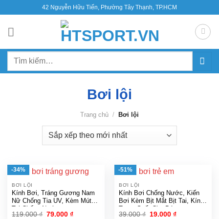
Bỏ
42 Nguyễn Hữu Tiến, Phường Tây Thạnh, TP.HCM
qua
nội
dung
Tìm
kiếm:
Bơi lội
Trang chủ
/
Bơi lội
-34%
-51%
BƠI LỘI
BƠI LỘI
Kính Bơi, Tráng Gương Nam
Kính Bơi Chống Nước, Kiến
Nữ Chống Tia UV, Kèm Mút
Bơi Kèm Bịt Mắt Bịt Tai, Kính
Tai Chống Nước
Trong Suốt Cho Bé
Giá
Giá
Giá
Giá
119.000
₫
79.000
₫
39.000
₫
19.000
₫