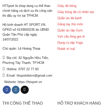
HTSport là shop dụng cụ thể thao
Giày đá bóng
chính hãng và dịch vụ thi công sân
Giày bóng đá cỏ nhân tạo
thi đấu uy tín tại TPHCM.
Quần áo đá banh
Găng tay thủ môn
Hộ kinh doanh HT SPORT.VN.
GPKD số 41X8043235 do UBND
Quần áo tập Gym
Quận Tân Phú cấp ngày
Vợt cầu lông giá rẻ
14/07/2022
Dụng cụ tập Yoga
Chủ quản: Lê Hoàng Thoại
Rubik trí tuệ
Địa chỉ: 42 Nguyễn Hữu Tiến,
Phường Tây Thạnh, TP.HCM
Hotline: 0707 22 77 93
Email: htsportdotvn@gmail.com
Website: https://htsport.vn
THI CÔNG THỂ THAO
HỖ TRỢ KHÁCH HÀNG