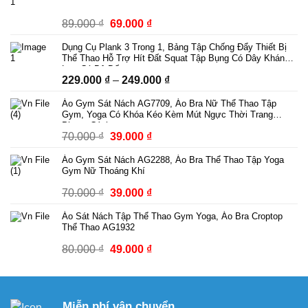
Giá
Giá
89.000
₫
69.000
₫
gốc
hiện
Dụng Cụ Plank 3 Trong 1, Bảng Tập Chống Đẩy Thiết Bị
là:
tại
Thể Thao Hỗ Trợ Hít Đất Squat Tập Bụng Có Dây Kháng
89.000 ₫.
là:
Lực Có Bộ Đếm
Khoảng
229.000
₫
–
249.000
₫
69.000 ₫.
giá:
Áo Gym Sát Nách AG7709, Áo Bra Nữ Thể Thao Tập
từ
Gym, Yoga Có Khóa Kéo Kèm Mút Ngực Thời Trang
229.000 ₫
Phong Cách
Giá
Giá
70.000
₫
39.000
₫
đến
gốc
hiện
249.000 ₫
Áo Gym Sát Nách AG2288, Áo Bra Thể Thao Tập Yoga
là:
tại
Gym Nữ Thoáng Khí
70.000 ₫.
là:
Giá
Giá
70.000
₫
39.000
₫
39.000 ₫.
gốc
hiện
Áo Sát Nách Tập Thể Thao Gym Yoga, Áo Bra Croptop
là:
tại
Thể Thao AG1932
70.000 ₫.
là:
Giá
Giá
80.000
₫
49.000
₫
39.000 ₫.
gốc
hiện
là:
tại
80.000 ₫.
là:
Miễn phí vận chuyển
49.000 ₫.