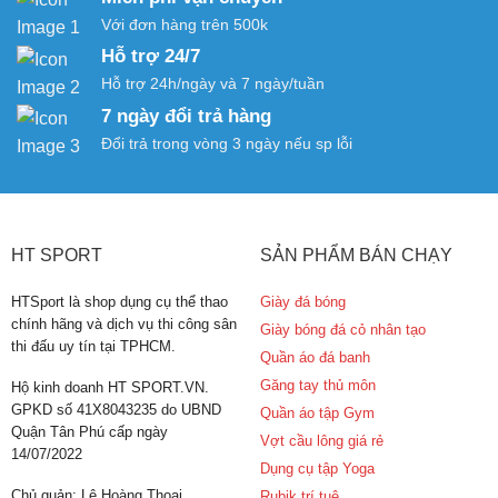
Với đơn hàng trên 500k
Hỗ trợ 24/7
Hỗ trợ 24h/ngày và 7 ngày/tuần
7 ngày đổi trả hàng
Đổi trả trong vòng 3 ngày nếu sp lỗi
HT SPORT
SẢN PHẨM BÁN CHẠY
HTSport là shop dụng cụ thể thao
Giày đá bóng
chính hãng và dịch vụ thi công sân
Giày bóng đá cỏ nhân tạo
thi đấu uy tín tại TPHCM.
Quần áo đá banh
Găng tay thủ môn
Hộ kinh doanh HT SPORT.VN.
GPKD số 41X8043235 do UBND
Quần áo tập Gym
Quận Tân Phú cấp ngày
Vợt cầu lông giá rẻ
14/07/2022
Dụng cụ tập Yoga
Chủ quản: Lê Hoàng Thoại
Rubik trí tuệ