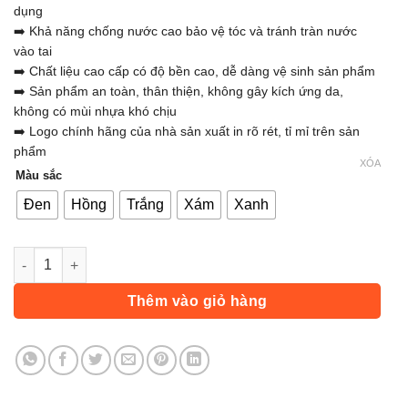
dụng
➡️ Khả năng chống nước cao bảo vệ tóc và tránh tràn nước
vào tai
➡️ Chất liệu cao cấp có độ bền cao, dễ dàng vệ sinh sản phẩm
➡️ Sản phẩm an toàn, thân thiện, không gây kích ứng da,
không có mùi nhựa khó chịu
➡️ Logo chính hãng của nhà sản xuất in rõ rét, tỉ mỉ trên sản
phẩm
XÓA
Màu sắc
Đen
Hồng
Trắng
Xám
Xanh
Mũ Bơi, Nón Bơi Người Lớn Nam Nữ Cao Cấp Aolikes AL5010 s
Thêm vào giỏ hàng