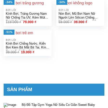
-34%
-34%
BƠI LỘI
BƠI LỘI
Kính Bơi, Tráng Gương Nam
Nón Bơi, Mũ Bơi Nam Nữ
Nữ Chống Tia UV, Kèm Mút
Người Lớn Silicon Chống
Tai Chống Nước
Nước Không Logo Cao Cấp
Giá
Giá
Giá
Giá
119.000
₫
79.000
₫
59.000
₫
39.000
₫
gốc
hiện
gốc
hiện
là:
tại
là:
tại
119.000 ₫.
là:
59.000 ₫.
là:
-51%
79.000 ₫.
39.000 ₫.
BƠI LỘI
Kính Bơi Chống Nước, Kiến
Bơi Kèm Bịt Mắt Bịt Tai, Kính
Trong Suốt Cho Bé
Giá
Giá
39.000
₫
19.000
₫
gốc
hiện
là:
tại
39.000 ₫.
là:
19.000 ₫.
SẢN PHẨM
Bộ Đồ Tập Gym Yoga Nữ Siêu Co Giãn Sweet Baby