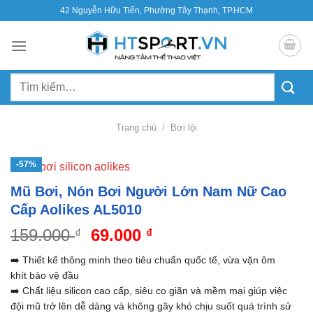
Bỏ
42 Nguyễn Hữu Tiến, Phường Tây Thạnh, TP.HCM
qua
nội
dung
Tìm
kiếm:
Trang chủ
/
Bơi lội
-57%
Mũ Bơi, Nón Bơi Người Lớn Nam Nữ Cao
Cấp Aolikes AL5010
Giá
Giá
159.000
69.000
₫
₫
gốc
hiện
➡️ Thiết kế thông minh theo tiêu chuẩn quốc tế, vừa vặn ôm
là:
tại
khít bảo vệ đầu
159.000 ₫.
là:
➡️ Chất liệu silicon cao cấp, siêu co giãn và mềm mại giúp việc
69.000 ₫.
đội mũ trở lên dễ dàng và không gây khó chịu suốt quá trình sử