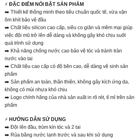
⚡
ĐẶC ĐIỂM NỔI BẬT SẢN PHẨM
➡️ Thiết kế thông minh theo tiêu chuẩn quốc tế, vừa vặn
ôm khít bảo vệ đầu
➡️ Chất liệu silicon cao cấp, siêu co giãn và mềm mại giúp
việc đội mũ trở lên dễ dàng và không gây khó chịu suốt
quá trình sử dụng
➡️ Khả năng chống nước cao bảo vệ tóc và tránh tràn
nước vào tai
➡️ Chất liệu cao cấp có độ bền cao, dễ dàng vệ sinh sản
phẩm
➡️ Sản phẩm an toàn, thân thiện, không gây kích ứng da,
không có mùi nhựa khó chịu
➡️ Logo chính hãng của nhà sản xuất in rõ rét, tỉ mỉ trên sản
phẩm
⚡
HƯỚNG DẪN SỬ DỤNG
➡️ Đội lên đầu, trùm kín tóc và 2 tai
➡️ Rủa bằng nước lạnh trước và sau khi sử dụng