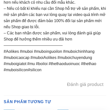
hơn nếu khách có nhu cầu đổi mẫu khác.
– Nếu có bất kì khiếu nại cần Shop hỗ trợ về sản phẩm, khi
mở sản phẩm các bạn vui lòng quay lại video quá trình mở
sản phẩm để được đảm bảo 100% đổi lại sản phẩm mới
nếu Shop giao bị lỗi.
– Các bạn nhận được sản phẩm, vui lòng đánh giá giúp
Shop để hưởng thêm nhiều ưu đãi hơn
———————————————
#Aolikes #muboi #muboinguoilon #muboichinhhang
#muboicaocap #muboiAolikes #muboichuyendung
#muboigiatot #mu #boiloi #thethaoduoinuoc #thethao
#muboisilicon#silicon
Đánh giá product
SẢN PHẨM TƯƠNG TỰ