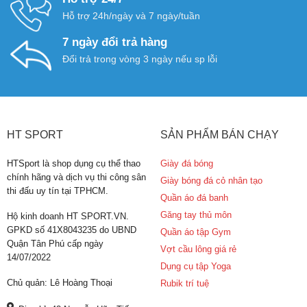
Hỗ trợ 24h/ngày và 7 ngày/tuần
7 ngày đổi trả hàng
Đổi trả trong vòng 3 ngày nếu sp lỗi
HT SPORT
SẢN PHẨM BÁN CHẠY
HTSport là shop dụng cụ thể thao
Giày đá bóng
chính hãng và dịch vụ thi công sân
Giày bóng đá cỏ nhân tạo
thi đấu uy tín tại TPHCM.
Quần áo đá banh
Găng tay thủ môn
Hộ kinh doanh HT SPORT.VN.
GPKD số 41X8043235 do UBND
Quần áo tập Gym
Quận Tân Phú cấp ngày
Vợt cầu lông giá rẻ
14/07/2022
Dụng cụ tập Yoga
Chủ quản: Lê Hoàng Thoại
Rubik trí tuệ