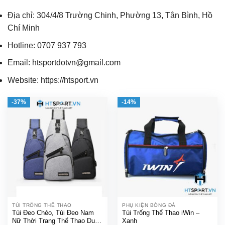
Địa chỉ: 304/4/8 Trường Chinh, Phường 13, Tân Bình, Hồ
Chí Minh
Hotline: 0707 937 793
Email: htsportdotvn@gmail.com
Website: https://htsport.vn
-37%
-14%
TÚI TRỐNG THỂ THAO
PHỤ KIỆN BÓNG ĐÁ
Túi Đeo Chéo, Túi Đeo Nam
Túi Trống Thể Thao iWin –
Nữ Thời Trang Thể Thao Du
Xanh