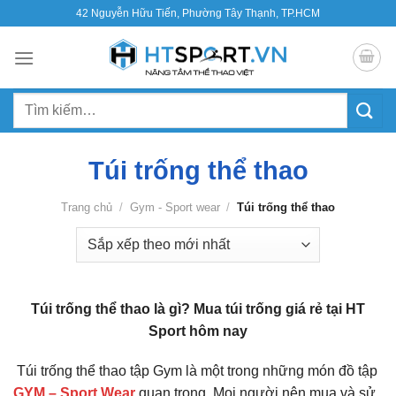
Bỏ
42 Nguyễn Hữu Tiến, Phường Tây Thạnh, TP.HCM
qua
nội
dung
Tìm
kiếm:
Túi trống thể thao
Trang chủ
/
Gym - Sport wear
/
Túi trống thể thao
Túi trống thể thao là gì? Mua túi trống giá rẻ tại HT
Sport hôm nay
Túi trống thể thao tập Gym là một trong những món đồ tập
GYM – Sport Wear
quan trọng. Mọi người nên mua và sử