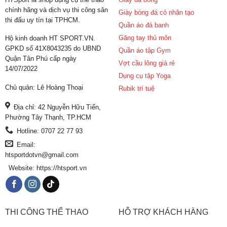
chính hãng và dịch vụ thi công sân
Giày bóng đá cỏ nhân tạo
thi đấu uy tín tại TPHCM.
Quần áo đá banh
Găng tay thủ môn
Hộ kinh doanh HT SPORT.VN.
GPKD số 41X8043235 do UBND
Quần áo tập Gym
Quận Tân Phú cấp ngày
Vợt cầu lông giá rẻ
14/07/2022
Dụng cụ tập Yoga
Chủ quản: Lê Hoàng Thoại
Rubik trí tuệ
Địa chỉ: 42 Nguyễn Hữu Tiến,
Phường Tây Thạnh, TP.HCM
Hotline: 0707 22 77 93
Email:
htsportdotvn@gmail.com
Website: https://htsport.vn
THI CÔNG THỂ THAO
HỖ TRỢ KHÁCH HÀNG