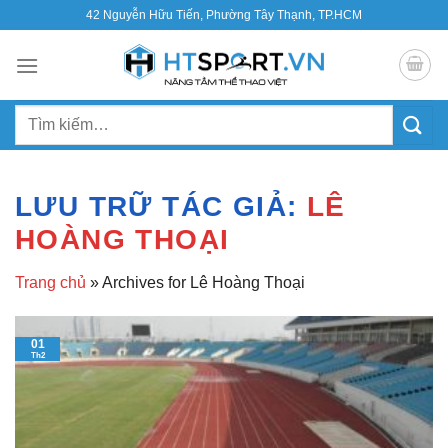
Bỏ
42 Nguyễn Hữu Tiến, Phường Tây Thạnh, TP.HCM
qua
nội
dung
Tìm
kiếm:
LƯU TRỮ TÁC GIẢ:
LÊ
HOÀNG THOẠI
Trang chủ
»
Archives for Lê Hoàng Thoại
01
Th2