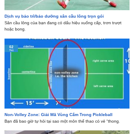
Dịch vụ bảo trì/bảo dưỡng sân cầu lông trọn gói
Sân cầu lông của bạn đang có dấu hiệu xuống cấp, trơn trượt
hoặc bong.
02
Th1
Non-Volley Zone: Giải Mã Vùng Cấm Trong Pickleball
Bạn đã bao giờ tự hỏi tại sao một môn thể thao có vẻ “thong.