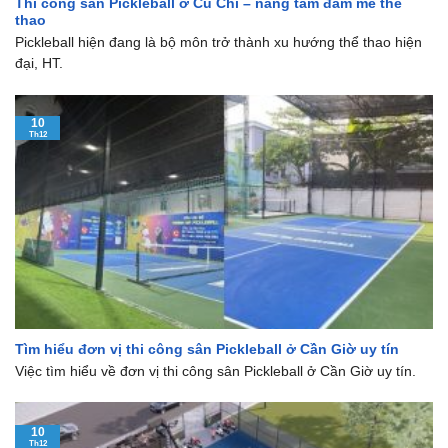
Thi công sân Pickleball ở Củ Chi – nâng tầm đam mê thể
thao
Pickleball hiện đang là bộ môn trở thành xu hướng thể thao hiện
đại, HT.
10
Th12
Tìm hiểu đơn vị thi công sân Pickleball ở Cần Giờ uy tín
Việc tìm hiểu về đơn vị thi công sân Pickleball ở Cần Giờ uy tín.
10
Th12