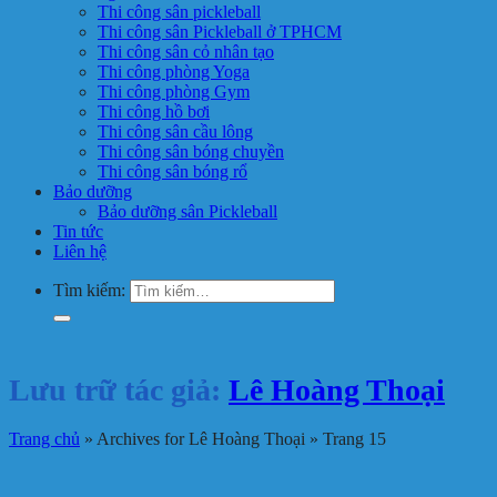
Thi công sân pickleball
Thi công sân Pickleball ở TPHCM
Thi công sân cỏ nhân tạo
Thi công phòng Yoga
Thi công phòng Gym
Thi công hồ bơi
Thi công sân cầu lông
Thi công sân bóng chuyền
Thi công sân bóng rổ
Bảo dưỡng
Bảo dưỡng sân Pickleball
Tin tức
Liên hệ
Tìm kiếm:
Lưu trữ tác giả:
Lê Hoàng Thoại
Trang chủ
»
Archives for Lê Hoàng Thoại
»
Trang 15