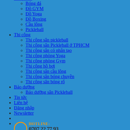
Bóng đá
Đồ GYM
Đồ Yoga
Đồ Boxing
Cầu lông
Pickleball
Thi công
Thi công sân pickleball
Thi công sân Pickleball ở TPHCM
Thi công sân cỏ nhân tạo
Thi công phòng Yoga
Thi công phòng Gym
Thi công hồ bơi
Thi công sân cầu lông
Thi công sân bóng chuyền
Thi công sân bóng rổ
Bảo dưỡng
Bảo dưỡng sân Pickleball
Tin tức
Liên hệ
Đăng nhập
Newsletter
HOTLINE:
0707 22 77 93