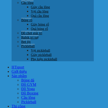
Cầu lông
Giày cầu lông
Vợt cầu lông
Quả cầu lông
Bóng rổ
Giày bóng rổ
Quả bóng rổ
Đồ chơi giải trí
Rubik trí tuệ
Bơi lội
Pickleball
Vợt pickleball
Giày pickleball
Phụ kiện pickleball
HTsport
Giới thiệu
Sản phẩm
Bóng đá
Đồ GYM
Đồ Yoga
Đồ Boxing
Cầu lông
Pickleball
Thi công