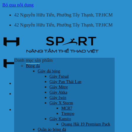
Bỏ qua nội dung
42 Nguyễn Hữu Tiến, Phường Tây Thạnh, TP.HCM
42 Nguyễn Hữu Tiến, Phường Tây Thạnh, TP.HCM
Danh mục sản phẩm
Bóng đá
Giày đá bóng
Giày Futsal
Giày Pan Thái Lan
Giày Mitre
Giày Akka
Tìm kiếm:
Giày Iwin
Giày X Storm
MCR7
Giỏ hàng /
0
₫
Tiempo
Giày Kamito
Quang Hải 19 Premium Pack
Quần áo bóng đá