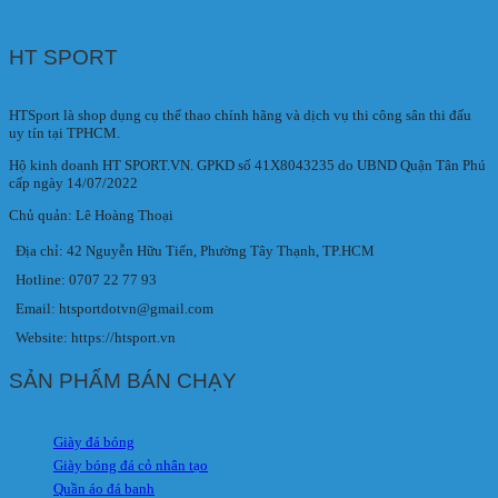
HT SPORT
HTSport là shop dụng cụ thể thao chính hãng và dịch vụ thi công sân thi đấu
uy tín tại TPHCM.
Hộ kinh doanh HT SPORT.VN. GPKD số 41X8043235 do UBND Quận Tân Phú
cấp ngày 14/07/2022
Chủ quản: Lê Hoàng Thoại
Địa chỉ: 42 Nguyễn Hữu Tiến, Phường Tây Thạnh, TP.HCM
Hotline: 0707 22 77 93
Email: htsportdotvn@gmail.com
Website: https://htsport.vn
SẢN PHẨM BÁN CHẠY
Giày đá bóng
Giày bóng đá cỏ nhân tạo
Quần áo đá banh