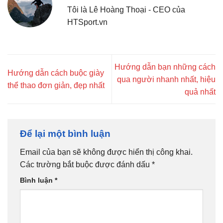
Tôi là Lê Hoàng Thoại - CEO của
HTSport.vn
Hướng dẫn bạn những cách
Hướng dẫn cách buộc giày
qua người nhanh nhất, hiệu
thể thao đơn giản, đẹp nhất
quả nhất
Để lại một bình luận
Email của bạn sẽ không được hiển thị công khai.
Các trường bắt buộc được đánh dấu
*
Bình luận
*