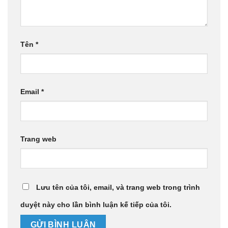
Tên
*
Email
*
Trang web
Lưu tên của tôi, email, và trang web trong trình
duyệt này cho lần bình luận kế tiếp của tôi.