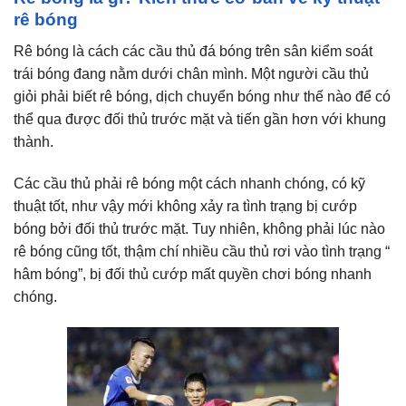
rê bóng
Rê bóng là cách các cầu thủ đá bóng trên sân kiểm soát
trái bóng đang nằm dưới chân mình. Một người cầu thủ
giỏi phải biết rê bóng, dịch chuyển bóng như thế nào để có
thể qua được đối thủ trước mặt và tiến gần hơn với khung
thành.
Các cầu thủ phải rê bóng một cách nhanh chóng, có kỹ
thuật tốt, như vậy mới không xảy ra tình trạng bị cướp
bóng bởi đối thủ trước mặt. Tuy nhiên, không phải lúc nào
rê bóng cũng tốt, thậm chí nhiều cầu thủ rơi vào tình trạng “
hâm bóng”, bị đối thủ cướp mất quyền chơi bóng nhanh
chóng.