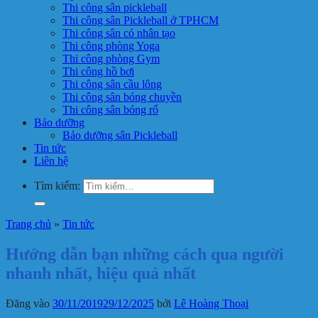
Thi công sân pickleball
Thi công sân Pickleball ở TPHCM
Thi công sân cỏ nhân tạo
Thi công phòng Yoga
Thi công phòng Gym
Thi công hồ bơi
Thi công sân cầu lông
Thi công sân bóng chuyền
Thi công sân bóng rổ
Bảo dưỡng
Bảo dưỡng sân Pickleball
Tin tức
Liên hệ
Tìm kiếm:
Trang chủ
»
Tin tức
Hướng dẫn bạn những cách qua người
nhanh nhất, hiệu quả nhất
Đăng vào
30/11/2019
29/12/2025
bởi
Lê Hoàng Thoại