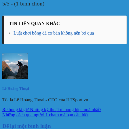
5/5 - (1 bình chọn)
TIN LIÊN QUAN KHÁC
•
Luật chơi bóng đá cơ bản không nên bỏ qua
Lê Hoàng Thoại
Tôi là Lê Hoàng Thoại - CEO của HTSport.vn
Rê bóng là gì? Những kỹ thuật rê bóng hiệu quả nhất?
Những cách qua người 1 chạm mà bạn cần biết
Để lại một bình luận