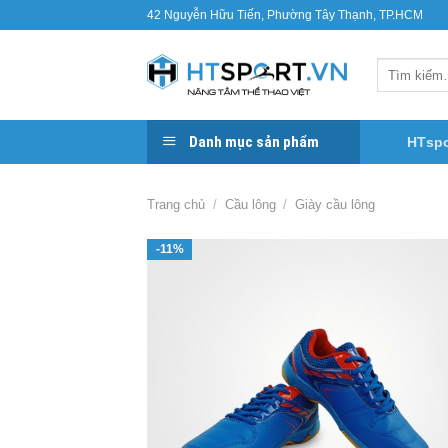
Bỏ
42 Nguyễn Hữu Tiến, Phường Tây Thạnh, TP.HCM
qua
nội
Tìm
dung
kiếm:
Danh mục sản phẩm
HTspo
Trang chủ
/
Cầu lông
/
Giày cầu lông
-11%