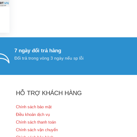
Giá
hiện
ại
à:
400.000 ₫.
7 ngày đổi trả hàng
Đổi trả trong vòng 3 ngày nếu sp lỗi
HỖ TRỢ KHÁCH HÀNG
Chính sách bảo mật
Điều khoản dịch vụ
Chính sách thanh toán
Chính sách vận chuyển