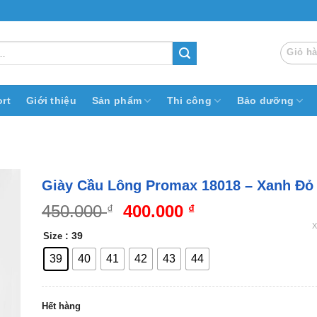
Giỏ h
rt
Giới thiệu
Sản phẩm
Thi công
Bảo dưỡng
Giày Cầu Lông Promax 18018 – Xanh Đỏ
Giá
Giá
450.000
400.000
₫
₫
gốc
hiện
: 39
Size
là:
tại
450.000 ₫.
là:
39
40
41
42
43
44
400.000 ₫.
Hết hàng