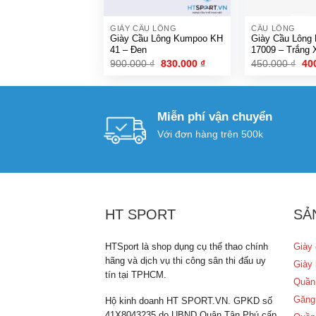
GIÀY CẦU LÔNG
CẦU LÔNG
Giày Cầu Lông Kumpoo KH
Giày Cầu Lông Promax
41 – Đen
17009 – Trắng 
Giá
Giá
Gi
900.000
₫
830.000
₫
450.000
₫
40
gốc
hiện
gố
là:
tại
là:
900.000 ₫.
là:
450
830.000 ₫.
Miễn phí vận chuyển
Với đơn hàng trên 500k
HT SPORT
SẢ
HTSport là shop dụng cụ thể thao chính
Giày 
hãng và dịch vụ thi công sân thi đấu uy
Giày 
tín tại TPHCM.
Quần
Găng
Hộ kinh doanh HT SPORT.VN. GPKD số
41X8043235 do UBND Quận Tân Phú cấp