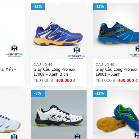
-11%
-11%
CẦU LÔNG
CẦU LÔNG
Hải Yến –
Giày Cầu Lông Promax
Giày Cầu Lông Promax
17009 – Xanh Bích
19001 – Xanh
Giá
Giá
Giá
450.000
₫
400.000
₫
450.000
₫
400.000
₫
gốc
hiện
gốc
là:
tại
là:
t
450.000 ₫.
là:
450.000 ₫.
l
-8%
-11%
400.000 ₫.