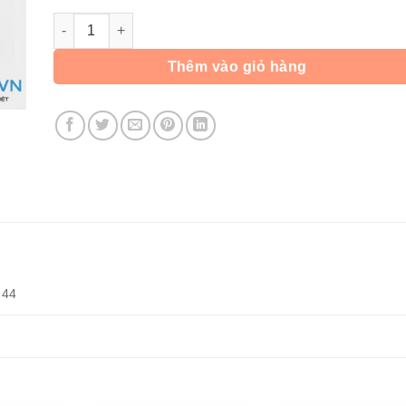
Giày Cầu Lông Promax 18018 - Xanh Đỏ số lượng
Thêm vào giỏ hàng
 44