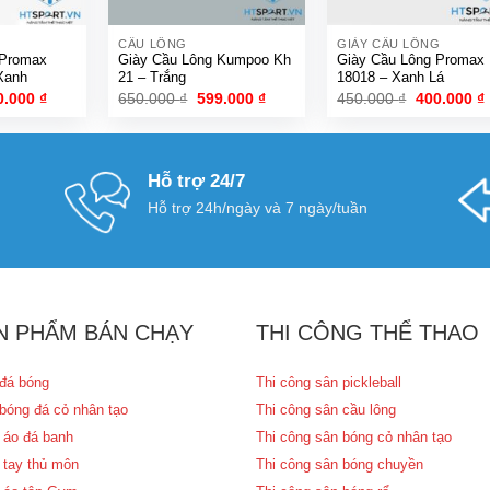
CẦU LÔNG
GIÀY CẦU LÔNG
Giày Cầu Lông Kumpoo Kh
Giày Cầu Lông Promax
Xanh
21 – Trắng
18018 – Xanh Lá
á
Giá
Giá
Giá
Giá
0.000
₫
650.000
₫
599.000
₫
450.000
₫
400.000
₫
c
hiện
gốc
hiện
gốc
tại
là:
tại
là:
t
.000 ₫.
là:
650.000 ₫.
là:
450.000 ₫.
l
400.000 ₫.
599.000 ₫.
Hỗ trợ 24/7
Hỗ trợ 24h/ngày và 7 ngày/tuần
N PHẨM BÁN CHẠY
THI CÔNG THỂ THAO
đá bóng
Thi công sân pickleball
bóng đá cỏ nhân tạo
Thi công sân cầu lông
 áo đá banh
Thi công sân bóng cỏ nhân tạo
 tay thủ môn
Thi công sân bóng chuyền