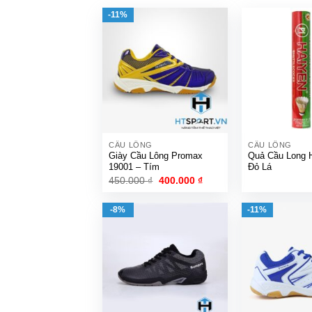
-11%
CẦU LÔNG
CẦU LÔNG
Giày Cầu Lông Promax
Quả Cầu Long 
19001 – Tím
Đỏ Lá
Giá
Giá
450.000
₫
400.000
₫
gốc
hiện
là:
tại
450.000 ₫.
là:
-8%
-11%
400.000 ₫.