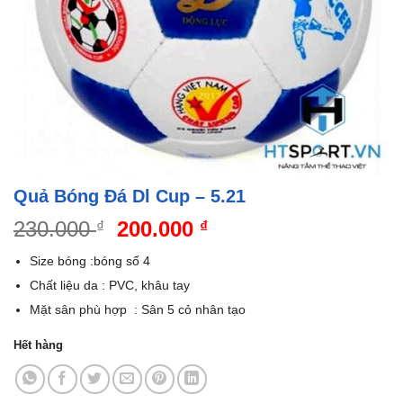
Quả Bóng Đá Dl Cup – 5.21
Giá
Giá
230.000
200.000
₫
₫
gốc
hiện
Size bóng :bóng số 4
là:
tại
Chất liệu da : PVC, khâu tay
230.000 ₫.
là:
Mặt sân phù hợp : Sân 5 cỏ nhân tạo
200.000 ₫.
Hết hàng