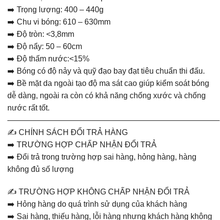
➡️ Trọng lượng: 400 – 440g
➡️ Chu vi bóng: 610 – 630mm
➡️ Độ tròn: <3,8mm
➡️ Độ nẩy: 50 – 60cm
➡️ Độ thấm nước:<15%
➡️ Bóng có độ nảy và quỹ đạo bay đạt tiêu chuẩn thi đấu.
➡️ Bề mặt da ngoài tạo độ ma sát cao giúp kiểm soát bóng
dễ dàng, ngoài ra còn có khả năng chống xước và chống
nước rất tốt.
———————————————————————————
✍️ CHÍNH SÁCH ĐỔI TRẢ HÀNG
➡️ TRƯỜNG HỢP CHẤP NHẬN ĐỔI TRẢ
➡️ Đổi trả trong trường hợp sai hàng, hỏng hàng, hàng
không đủ số lượng
✍️ TRƯỜNG HỢP KHÔNG CHẤP NHẬN ĐỔI TRẢ
➡️ Hỏng hàng do quá trình sử dụng của khách hàng
➡️ Sai hàng, thiếu hàng, lỗi hàng nhưng khách hàng không