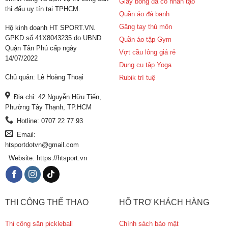
Giày bóng đá cỏ nhân tạo
thi đấu uy tín tại TPHCM.
Quần áo đá banh
Găng tay thủ môn
Hộ kinh doanh HT SPORT.VN.
GPKD số 41X8043235 do UBND
Quần áo tập Gym
Quận Tân Phú cấp ngày
Vợt cầu lông giá rẻ
14/07/2022
Dụng cụ tập Yoga
Chủ quản: Lê Hoàng Thoại
Rubik trí tuệ
Địa chỉ: 42 Nguyễn Hữu Tiến,
Phường Tây Thạnh, TP.HCM
Hotline: 0707 22 77 93
Email:
htsportdotvn@gmail.com
Website: https://htsport.vn
THI CÔNG THỂ THAO
HỖ TRỢ KHÁCH HÀNG
Thi công sân pickleball
Chính sách bảo mật