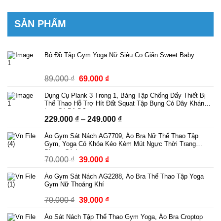
SẢN PHẨM
Bộ Đồ Tập Gym Yoga Nữ Siêu Co Giãn Sweet Baby
Giá
Giá
89.000
₫
69.000
₫
gốc
hiện
Dụng Cụ Plank 3 Trong 1, Bảng Tập Chống Đẩy Thiết Bị
là:
tại
Thể Thao Hỗ Trợ Hít Đất Squat Tập Bụng Có Dây Kháng
89.000 ₫.
là:
Lực Có Bộ Đếm
Khoảng
229.000
₫
–
249.000
₫
69.000 ₫.
giá:
Áo Gym Sát Nách AG7709, Áo Bra Nữ Thể Thao Tập
từ
Gym, Yoga Có Khóa Kéo Kèm Mút Ngực Thời Trang
229.000 ₫
Phong Cách
Giá
Giá
70.000
₫
39.000
₫
đến
gốc
hiện
249.000 ₫
Áo Gym Sát Nách AG2288, Áo Bra Thể Thao Tập Yoga
là:
tại
Gym Nữ Thoáng Khí
70.000 ₫.
là:
Giá
Giá
70.000
₫
39.000
₫
39.000 ₫.
gốc
hiện
Áo Sát Nách Tập Thể Thao Gym Yoga, Áo Bra Croptop
là:
tại