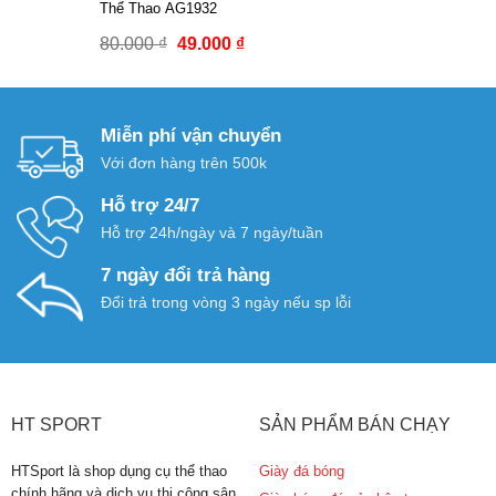
Thể Thao AG1932
70.000 ₫.
là:
Giá
Giá
80.000
₫
49.000
₫
39.000 ₫.
gốc
hiện
là:
tại
80.000 ₫.
là:
Miễn phí vận chuyển
49.000 ₫.
Với đơn hàng trên 500k
Hỗ trợ 24/7
Hỗ trợ 24h/ngày và 7 ngày/tuần
7 ngày đổi trả hàng
Đổi trả trong vòng 3 ngày nếu sp lỗi
HT SPORT
SẢN PHẨM BÁN CHẠY
HTSport là shop dụng cụ thể thao
Giày đá bóng
chính hãng và dịch vụ thi công sân