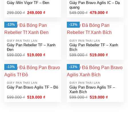
Giày iWin Vigor TF – Đen
Giày Pan Bravo Agilis IC – Dạ
quang
Giá
Giá
Giá
Giá
299.000
₫
249.000
₫
549.000
₫
479.000
₫
gốc
hiện
gốc
hiện
là:
tại
là:
tại
299.000 ₫.
là:
549.000 ₫.
là:
-13%
-13%
249.000 ₫.
479.000 ₫.
GIÀY PAN THÁI LAN
GIÀY PAN THÁI LAN
Giày Pan Rebeller TF – Xanh
Giày Pan Rebeller TF – Xanh
Đen
Bích
Giá
Giá
Giá
Giá
599.000
₫
519.000
₫
599.000
₫
519.000
₫
gốc
hiện
gốc
hiện
là:
tại
là:
tại
599.000 ₫.
là:
599.000 ₫.
là:
-13%
-13%
519.000 ₫.
519.000 ₫.
GIÀY PAN THÁI LAN
GIÀY PAN THÁI LAN
Giày Pan Bravo Agilis TF – Đỏ
Giày Pan Bravo Agilis TF –
Xanh Bích
Giá
Giá
Giá
Giá
599.000
₫
519.000
₫
599.000
₫
519.000
₫
gốc
hiện
gốc
hiện
là:
tại
là:
tại
599.000 ₫.
là:
599.000 ₫.
là:
519.000 ₫.
519.000 ₫.