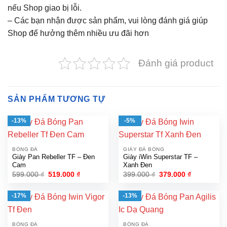
nếu Shop giao bị lỗi.
– Các bạn nhận được sản phẩm, vui lòng đánh giá giúp
Shop để hưởng thêm nhiều ưu đãi hơn
Đánh giá product
SẢN PHẨM TƯƠNG TỰ
-13%
-5%
BÓNG ĐÁ
GIÀY ĐÁ BÓNG
Giày Pan Rebeller TF – Đen
Giày iWin Superstar TF –
Cam
Xanh Đen
Giá
Giá
Giá
Giá
599.000
₫
519.000
₫
399.000
₫
379.000
₫
gốc
hiện
gốc
hiện
là:
tại
là:
tại
599.000 ₫.
là:
399.000 ₫.
là:
-17%
-13%
519.000 ₫.
379.000 ₫.
BÓNG ĐÁ
BÓNG ĐÁ