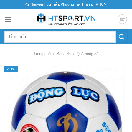
Bỏ
42 Nguyễn Hữu Tiến, Phường Tây Thạnh, TP.HCM
qua
nội
dung
Tìm
kiếm:
Trang chủ
/
Bóng đá
/
Quả bóng đá
-13%