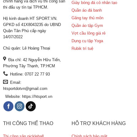
chính hãng và dịch vụ thi công sân
Giày bóng đá cỏ nhân tạo
thi đấu uy tín tại TPHCM.
Quần áo đá banh
Găng tay thủ môn
Hộ kinh doanh HT SPORT.VN.
GPKD số 41X8043235 do UBND
Quần áo tập Gym
Quận Tân Phú cấp ngày
Vợt cầu lông giá rẻ
14/07/2022
Dụng cụ tập Yoga
Chủ quản: Lê Hoàng Thoại
Rubik trí tuệ
Địa chỉ: 42 Nguyễn Hữu Tiến,
Phường Tây Thạnh, TP.HCM
Hotline: 0707 22 77 93
Email:
htsportdotvn@gmail.com
Website: https://htsport.vn
THI CÔNG THỂ THAO
HỖ TRỢ KHÁCH HÀNG
Thi công sân pickleball
Chính sách bảo mật