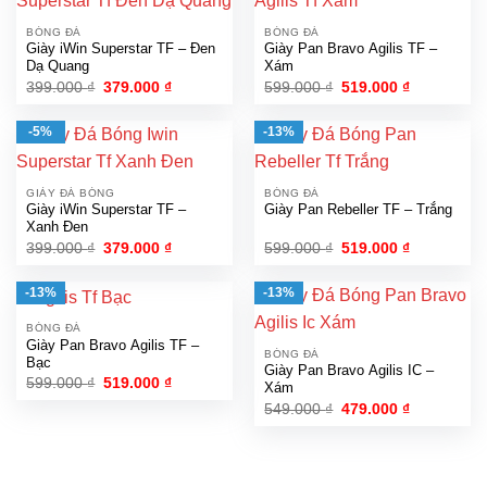
BÓNG ĐÁ
BÓNG ĐÁ
Giày iWin Superstar TF – Đen
Giày Pan Bravo Agilis TF –
Dạ Quang
Xám
Giá
Giá
Giá
Giá
399.000
₫
379.000
₫
599.000
₫
519.000
₫
gốc
hiện
gốc
hiện
là:
tại
là:
tại
399.000 ₫.
là:
599.000 ₫.
là:
-5%
-13%
379.000 ₫.
519.000 ₫.
GIÀY ĐÁ BÓNG
BÓNG ĐÁ
Giày iWin Superstar TF –
Giày Pan Rebeller TF – Trắng
Xanh Đen
Giá
Giá
Giá
Giá
399.000
₫
379.000
₫
599.000
₫
519.000
₫
gốc
hiện
gốc
hiện
là:
tại
là:
tại
399.000 ₫.
là:
599.000 ₫.
là:
-13%
-13%
379.000 ₫.
519.000 ₫.
BÓNG ĐÁ
Giày Pan Bravo Agilis TF –
BÓNG ĐÁ
Bạc
Giày Pan Bravo Agilis IC –
Giá
Giá
599.000
₫
519.000
₫
Xám
gốc
hiện
Giá
Giá
549.000
₫
479.000
₫
là:
tại
gốc
hiện
599.000 ₫.
là:
là:
tại
519.000 ₫.
549.000 ₫.
là:
479.000 ₫.