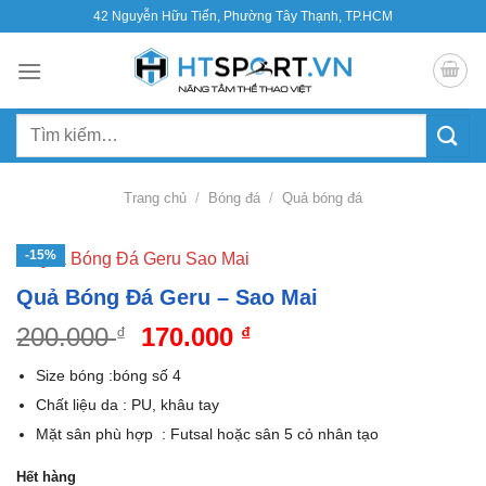
Bỏ
42 Nguyễn Hữu Tiến, Phường Tây Thạnh, TP.HCM
qua
nội
dung
Tìm
kiếm:
Trang chủ
/
Bóng đá
/
Quả bóng đá
-15%
Quả Bóng Đá Geru – Sao Mai
Giá
Giá
200.000
170.000
₫
₫
gốc
hiện
Size bóng :bóng số 4
là:
tại
Chất liệu da : PU, khâu tay
200.000 ₫.
là:
Mặt sân phù hợp : Futsal hoặc sân 5 cỏ nhân tạo
170.000 ₫.
Hết hàng