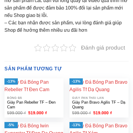
mở sản phẩm các bạn vui lòng quay lại video quá trình mở
sản phẩm để được đảm bảo 100% đổi lại sản phẩm mới
nếu Shop giao bị lỗi.
– Các bạn nhận được sản phẩm, vui lòng đánh giá giúp
Shop để hưởng thêm nhiều ưu đãi hơn
Đánh giá product
SẢN PHẨM TƯƠNG TỰ
-13%
-13%
BÓNG ĐÁ
GIÀY PAN THÁI LAN
Giày Pan Rebeller TF – Đen
Giày Pan Bravo Agilis TF – Dạ
Cam
Quang
Giá
Giá
Giá
Giá
599.000
₫
519.000
₫
599.000
₫
519.000
₫
gốc
hiện
gốc
hiện
là:
tại
là:
tại
599.000 ₫.
là:
599.000 ₫.
là:
-5%
-13%
519.000 ₫.
519.000 ₫.