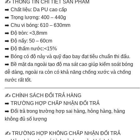
✍️ THÔNG TIN CHI TIẾT SẢN PHẨM
➡️ Chất liệu: Da PU cao cấp
➡️ Trọng lượng: 400 – 440g
➡️ Chu vi bóng: 610 – 630mm
➡️ Độ tròn: <3,8mm
➡️ Độ nẩy: 50 – 60cm
➡️ Độ thấm nước:<15%
➡️ Bóng có độ nảy và quỹ đạo bay đạt tiêu chuẩn thi đấu.
➡️ Bề mặt da ngoài tạo độ ma sát cao giúp kiểm soát bóng
dễ dàng, ngoài ra còn có khả năng chống xước và chống
nước rất tốt.
———————————————————————————
✍️ CHÍNH SÁCH ĐỔI TRẢ HÀNG
➡️ TRƯỜNG HỢP CHẤP NHẬN ĐỔI TRẢ
➡️ Đổi trả trong trường hợp sai hàng, hỏng hàng, hàng
không đủ số lượng
✍️ TRƯỜNG HỢP KHÔNG CHẤP NHẬN ĐỔI TRẢ