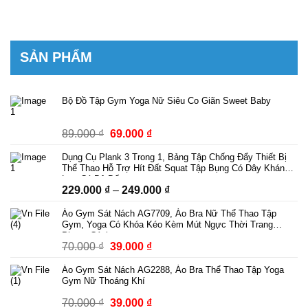
SẢN PHẨM
Bộ Đồ Tập Gym Yoga Nữ Siêu Co Giãn Sweet Baby
Giá
Giá
89.000
₫
69.000
₫
gốc
hiện
Dụng Cụ Plank 3 Trong 1, Bảng Tập Chống Đẩy Thiết Bị
là:
tại
Thể Thao Hỗ Trợ Hít Đất Squat Tập Bụng Có Dây Kháng
89.000 ₫.
là:
Lực Có Bộ Đếm
Khoảng
229.000
₫
–
249.000
₫
69.000 ₫.
giá:
Áo Gym Sát Nách AG7709, Áo Bra Nữ Thể Thao Tập
từ
Gym, Yoga Có Khóa Kéo Kèm Mút Ngực Thời Trang
229.000 ₫
Phong Cách
Giá
Giá
70.000
₫
39.000
₫
đến
gốc
hiện
249.000 ₫
Áo Gym Sát Nách AG2288, Áo Bra Thể Thao Tập Yoga
là:
tại
Gym Nữ Thoáng Khí
70.000 ₫.
là:
Giá
Giá
70.000
₫
39.000
₫
39.000 ₫.