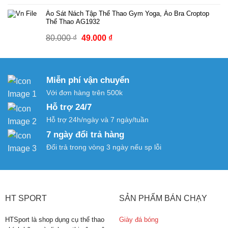
gốc
hiện
Áo Sát Nách Tập Thể Thao Gym Yoga, Áo Bra Croptop
là:
tại
Thể Thao AG1932
70.000 ₫.
là:
Giá
Giá
80.000
₫
49.000
₫
39.000 ₫.
gốc
hiện
là:
tại
80.000 ₫.
là:
Miễn phí vận chuyển
49.000 ₫.
Với đơn hàng trên 500k
Hỗ trợ 24/7
Hỗ trợ 24h/ngày và 7 ngày/tuần
7 ngày đổi trả hàng
Đổi trả trong vòng 3 ngày nếu sp lỗi
HT SPORT
SẢN PHẨM BÁN CHẠY
HTSport là shop dụng cụ thể thao
Giày đá bóng