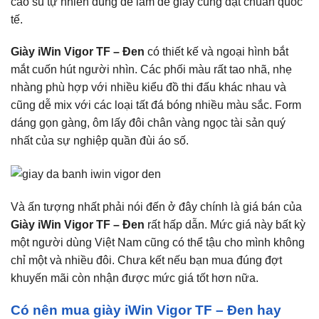
cao su tự nhiên dùng để làm đế giày cũng đạt chuẩn quốc
tế.
Giày iWin Vigor TF – Đen
có thiết kế và ngoại hình bắt
mắt cuốn hút người nhìn. Các phối màu rất tao nhã, nhẹ
nhàng phù hợp với nhiều kiểu đồ thi đấu khác nhau và
cũng dễ mix với các loại tất đá bóng nhiều màu sắc. Form
dáng gọn gàng, ôm lấy đôi chân vàng ngọc tài sản quý
nhất của sự nghiệp quần đùi áo số.
Và ấn tượng nhất phải nói đến ở đây chính là giá bán của
Giày iWin Vigor TF – Đen
rất hấp dẫn. Mức giá này bất kỳ
một người dùng Việt Nam cũng có thể tậu cho mình không
chỉ một và nhiều đôi. Chưa kết nếu bạn mua đúng đợt
khuyến mãi còn nhận được mức giá tốt hơn nữa.
Có nên mua giày iWin Vigor TF – Đen hay