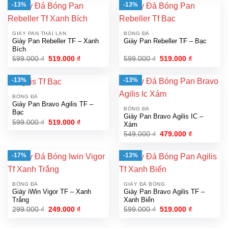
599.000 ₫.
là:
299.000 ₫.
là:
-13%
-13%
519.000 ₫.
249.000 ₫.
GIÀY PAN THÁI LAN
BÓNG ĐÁ
Giày Pan Rebeller TF – Xanh
Giày Pan Rebeller TF – Bạc
Bích
Giá
Giá
Giá
Giá
599.000
₫
519.000
₫
599.000
₫
519.000
₫
gốc
hiện
gốc
hiện
là:
tại
là:
tại
599.000 ₫.
là:
599.000 ₫.
là:
-13%
-13%
519.000 ₫.
519.000 ₫.
BÓNG ĐÁ
Giày Pan Bravo Agilis TF –
BÓNG ĐÁ
Bạc
Giày Pan Bravo Agilis IC –
Giá
Giá
599.000
₫
519.000
₫
Xám
gốc
hiện
Giá
Giá
549.000
₫
479.000
₫
là:
tại
gốc
hiện
599.000 ₫.
là:
là:
tại
519.000 ₫.
549.000 ₫.
là:
-17%
-13%
479.000 ₫.
BÓNG ĐÁ
GIÀY ĐÁ BÓNG
Giày iWin Vigor TF – Xanh
Giày Pan Bravo Agilis TF –
Trắng
Xanh Biển
Giá
Giá
Giá
Giá
299.000
₫
249.000
₫
599.000
₫
519.000
₫
gốc
hiện
gốc
hiện
là:
tại
là:
tại