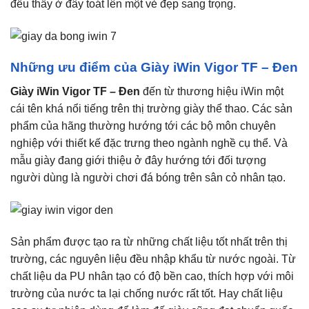
đều thấy ở đây toát lên một vẻ đẹp sang trọng.
Những ưu điểm của
Giày iWin Vigor TF – Đen
Giày iWin Vigor TF – Đen
đến từ thương hiệu iWin một
cái tên khá nổi tiếng trên thị trường giày thể thao. Các sản
phẩm của hãng thường hướng tới các bộ môn chuyên
nghiệp với thiết kế đặc trưng theo ngành nghề cụ thể. Và
mẫu giày đang giới thiệu ở đây hướng tới đối tượng
người dùng là người chơi đá bóng trên sân cỏ nhân tạo.
Sản phẩm được tạo ra từ những chất liệu tốt nhất trên thị
trường, các nguyên liệu đều nhập khẩu từ nước ngoài. Từ
chất liệu da PU nhân tạo có độ bền cao, thích hợp với môi
trường của nước ta lại chống nước rất tốt. Hay chất liệu