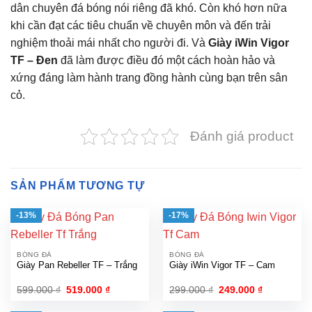
dân chuyên đá bóng nói riêng đã khó. Còn khó hơn nữa
khi cần đạt các tiêu chuẩn về chuyên môn và đến trải
nghiệm thoải mái nhất cho người đi. Và
Giày iWin Vigor
TF – Đen
đã làm được điều đó một cách hoàn hảo và
xứng đáng làm hành trang đồng hành cùng bạn trên sân
cỏ.
Đánh giá product
SẢN PHẨM TƯƠNG TỰ
-13%
-17%
BÓNG ĐÁ
BÓNG ĐÁ
Giày Pan Rebeller TF – Trắng
Giày iWin Vigor TF – Cam
Giá
Giá
Giá
Giá
599.000
₫
519.000
₫
299.000
₫
249.000
₫
gốc
hiện
gốc
hiện
là:
tại
là:
tại