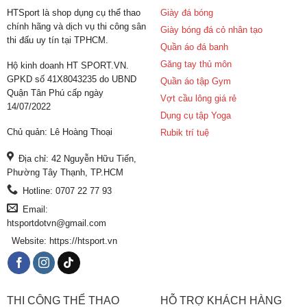
HTSport là shop dụng cụ thể thao
Giày đá bóng
chính hãng và dịch vụ thi công sân
Giày bóng đá cỏ nhân tạo
thi đấu uy tín tại TPHCM.
Quần áo đá banh
Găng tay thủ môn
Hộ kinh doanh HT SPORT.VN.
GPKD số 41X8043235 do UBND
Quần áo tập Gym
Quận Tân Phú cấp ngày
Vợt cầu lông giá rẻ
14/07/2022
Dụng cụ tập Yoga
Chủ quản: Lê Hoàng Thoại
Rubik trí tuệ
Địa chỉ: 42 Nguyễn Hữu Tiến,
Phường Tây Thạnh, TP.HCM
Hotline: 0707 22 77 93
Email:
htsportdotvn@gmail.com
Website: https://htsport.vn
THI CÔNG THỂ THAO
HỖ TRỢ KHÁCH HÀNG