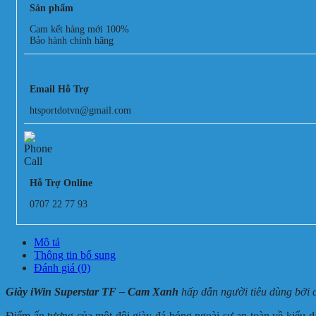
Sản phẩm
Cam kết hàng mới 100%
Bảo hành chính hãng
Email Hỗ Trợ
htsportdotvn@gmail.com
Hỗ Trợ Online
0707 22 77 93
Mô tả
Thông tin bổ sung
Đánh giá (0)
Giày iWin Superstar TF – Cam Xanh
hấp dẫn người tiêu dùng bởi c
Điểm ấn tượng của một đôi giày đá bóng ngoài sự an toàn về kiểu dá