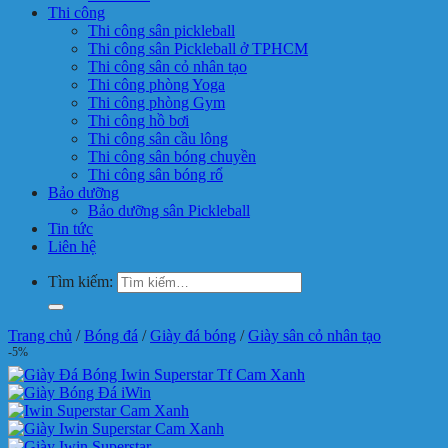
Thi công
Thi công sân pickleball
Thi công sân Pickleball ở TPHCM
Thi công sân cỏ nhân tạo
Thi công phòng Yoga
Thi công phòng Gym
Thi công hồ bơi
Thi công sân cầu lông
Thi công sân bóng chuyền
Thi công sân bóng rổ
Bảo dưỡng
Bảo dưỡng sân Pickleball
Tin tức
Liên hệ
Tìm kiếm:
Trang chủ
/
Bóng đá
/
Giày đá bóng
/
Giày sân cỏ nhân tạo
-5%