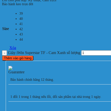
Lối chơi phù hợp: Kỹ thuật, Cầm trịch
Bảo hành keo trọn đời
39
40
41
Size
42
43
44
Xóa
Giày iWin Superstar TF - Cam Xanh số lượng
Thêm vào giỏ hàng
Bảo hành chính hãng 12 tháng.
1 đổi 1 trong 1 tháng nếu lỗi, đổi sản phẩm tại nhà trong 1 ngày.