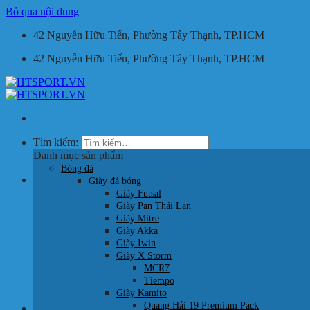
Bỏ qua nội dung
42 Nguyễn Hữu Tiến, Phường Tây Thạnh, TP.HCM
42 Nguyễn Hữu Tiến, Phường Tây Thạnh, TP.HCM
Tìm kiếm:
Danh mục sản phẩm
Bóng đá
Giỏ hàng /
0
₫
Giày đá bóng
Giày Futsal
Giày Pan Thái Lan
Giày Mitre
Giày Akka
Giày Iwin
Giày X Storm
Chưa có sản phẩm trong giỏ hàng.
MCR7
Tiempo
Quay trở lại cửa hàng
Giày Kamito
Quang Hải 19 Premium Pack
HOTLINE: