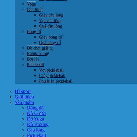
Yoga
Cầu lông
Giày cầu lông
Vợt cầu lông
Quả cầu lông
Bóng rổ
Giày bóng rổ
Quả bóng rổ
Đồ chơi giải trí
Rubik trí tuệ
Bơi lội
Pickleball
Vợt pickleball
Giày pickleball
Phụ kiện pickleball
HTsport
Giới thiệu
Sản phẩm
Bóng đá
Đồ GYM
Đồ Yoga
Đồ Boxing
Cầu lông
Pickleball