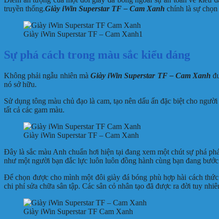
truyền thống.
Giày iWin Superstar TF – Cam Xanh
chính là sự chọn
Giày iWin Superstar TF – Cam Xanh1
Sự phá cách trong màu sắc kiểu dáng
Không phải ngẫu nhiên mà
Giày iWin Superstar TF – Cam Xanh
đ
nó sở hữu.
Sử dụng tông màu chủ đạo là cam, tạo nên dấu ấn đặc biệt cho người 
tất cả các gam màu.
Giày iWin Superstar TF – Cam Xanh
Đây là sắc màu Anh chuẩn hơi hiện tại đang xem một chút sự phá phá
như một người bạn đắc lực luôn luôn đồng hành cùng bạn đang bước
Để chọn được cho mình một đôi giày đá bóng phù hợp hài cách thức ch
chi phí sửa chữa sân tập. Các sân cỏ nhân tạo đã được ra đời tuy nhi
Giày iWin Superstar TF Cam Xanh