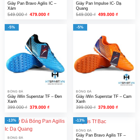
Giày Pan Bravo Agilis IC –
Giày Pan Impulse IC- Dạ
Xám
Quang
Giá
Giá
Giá
Giá
549.000
₫
479.000
₫
549.000
₫
499.000
₫
gốc
hiện
gốc
hiện
là:
tại
là:
tại
549.000 ₫.
là:
549.000 ₫.
là:
-5%
-5%
479.000 ₫.
499.000 ₫.
BÓNG ĐÁ
BÓNG ĐÁ
Giày iWin Superstar TF – Đen
Giày iWin Superstar TF – Cam
Xanh
Xanh
Giá
Giá
Giá
Giá
399.000
₫
379.000
₫
399.000
₫
379.000
₫
gốc
hiện
gốc
hiện
là:
tại
là:
tại
399.000 ₫.
là:
399.000 ₫.
là:
-13%
-13%
379.000 ₫.
379.000 ₫.
BÓNG ĐÁ
Giày Pan Bravo Agilis TF –
BÓNG ĐÁ