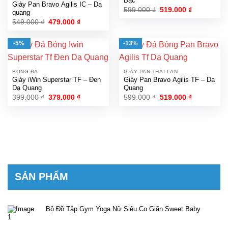
Bạc
Giày Pan Bravo Agilis IC – Dạ
Giá
Giá
599.000
₫
519.000
₫
quang
gốc
hiện
Giá
Giá
549.000
₫
479.000
₫
là:
tại
gốc
hiện
599.000 ₫.
là:
là:
tại
519.000 ₫.
549.000 ₫.
là:
-5%
-13%
479.000 ₫.
BÓNG ĐÁ
GIÀY PAN THÁI LAN
Giày iWin Superstar TF – Đen
Giày Pan Bravo Agilis TF – Dạ
Dạ Quang
Quang
Giá
Giá
Giá
Giá
399.000
₫
379.000
₫
599.000
₫
519.000
₫
gốc
hiện
gốc
hiện
là:
tại
là:
tại
399.000 ₫.
là:
599.000 ₫.
là:
379.000 ₫.
519.000 ₫.
SẢN PHẨM
Bộ Đồ Tập Gym Yoga Nữ Siêu Co Giãn Sweet Baby