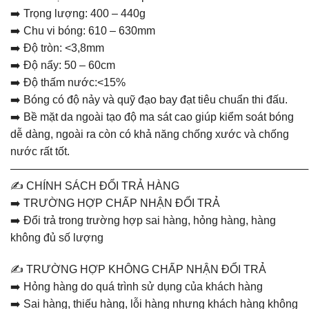
➡️ Trọng lượng: 400 – 440g
➡️ Chu vi bóng: 610 – 630mm
➡️ Độ tròn: <3,8mm
➡️ Độ nẩy: 50 – 60cm
➡️ Độ thấm nước:<15%
➡️ Bóng có độ nảy và quỹ đạo bay đạt tiêu chuẩn thi đấu.
➡️ Bề mặt da ngoài tạo độ ma sát cao giúp kiểm soát bóng
dễ dàng, ngoài ra còn có khả năng chống xước và chống
nước rất tốt.
———————————————————————————
✍️ CHÍNH SÁCH ĐỔI TRẢ HÀNG
➡️ TRƯỜNG HỢP CHẤP NHẬN ĐỔI TRẢ
➡️ Đổi trả trong trường hợp sai hàng, hỏng hàng, hàng
không đủ số lượng
✍️ TRƯỜNG HỢP KHÔNG CHẤP NHẬN ĐỔI TRẢ
➡️ Hỏng hàng do quá trình sử dụng của khách hàng
➡️ Sai hàng, thiếu hàng, lỗi hàng nhưng khách hàng không