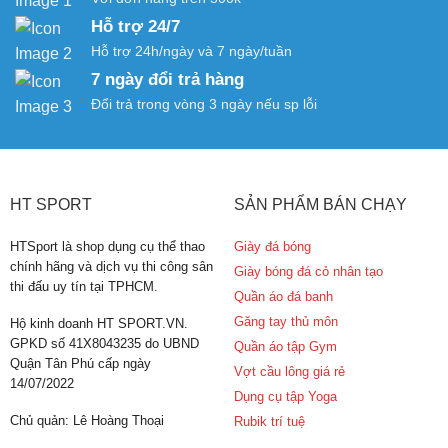
Hỗ trợ 24/7
Hỗ trợ 24h/ngày và 7 ngày/tuần
7 ngày đổi trả hàng
Đổi trả trong vòng 3 ngày nếu sp lỗi
HT SPORT
SẢN PHẨM BÁN CHẠY
HTSport là shop dụng cụ thể thao
Giày đá bóng
chính hãng và dịch vụ thi công sân
Giày bóng đá cỏ nhân tạo
thi đấu uy tín tại TPHCM.
Quần áo đá banh
Găng tay thủ môn
Hộ kinh doanh HT SPORT.VN.
GPKD số 41X8043235 do UBND
Quần áo tập Gym
Quận Tân Phú cấp ngày
Vợt cầu lông giá rẻ
14/07/2022
Dụng cụ tập Yoga
Chủ quản: Lê Hoàng Thoại
Rubik trí tuệ