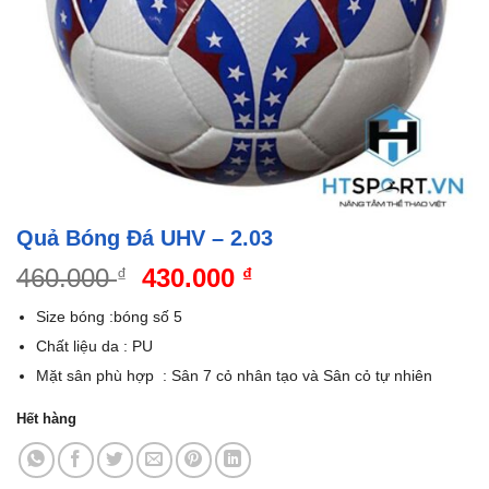
Quả Bóng Đá UHV – 2.03
Giá
Giá
460.000
430.000
₫
₫
gốc
hiện
Size bóng :bóng số 5
là:
tại
Chất liệu da : PU
460.000 ₫.
là:
Mặt sân phù hợp : Sân 7 cỏ nhân tạo và Sân cỏ tự nhiên
430.000 ₫.
Hết hàng