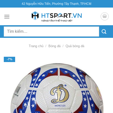
Bỏ
42 Nguyễn Hữu Tiến, Phường Tây Thạnh, TP.HCM
qua
nội
dung
Tìm
kiếm:
Trang chủ
/
Bóng đá
/
Quả bóng đá
-7%