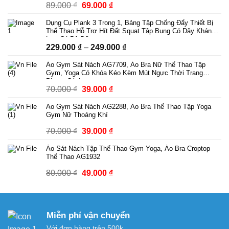
Giá
Giá
89.000
₫
69.000
₫
gốc
hiện
Dụng Cụ Plank 3 Trong 1, Bảng Tập Chống Đẩy Thiết Bị
là:
tại
Thể Thao Hỗ Trợ Hít Đất Squat Tập Bụng Có Dây Kháng
89.000 ₫.
là:
Lực Có Bộ Đếm
Khoảng
229.000
₫
–
249.000
₫
69.000 ₫.
giá:
Áo Gym Sát Nách AG7709, Áo Bra Nữ Thể Thao Tập
từ
Gym, Yoga Có Khóa Kéo Kèm Mút Ngực Thời Trang
229.000 ₫
Phong Cách
Giá
Giá
70.000
₫
39.000
₫
đến
gốc
hiện
249.000 ₫
Áo Gym Sát Nách AG2288, Áo Bra Thể Thao Tập Yoga
là:
tại
Gym Nữ Thoáng Khí
70.000 ₫.
là:
Giá
Giá
70.000
₫
39.000
₫
39.000 ₫.
gốc
hiện
Áo Sát Nách Tập Thể Thao Gym Yoga, Áo Bra Croptop
là:
tại
Thể Thao AG1932
70.000 ₫.
là:
Giá
Giá
80.000
₫
49.000
₫
39.000 ₫.
gốc
hiện
là:
tại
80.000 ₫.
là:
Miễn phí vận chuyển
49.000 ₫.
Với đơn hàng trên 500k