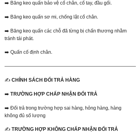
➡️ Băng keo quấn bảo vệ cổ chân, cổ tay, đầu gối.
➡️ Băng keo quấn sơ mi, chống lật cổ chân.
➡️ Băng keo quấn các chỗ đã từng bị chấn thương nhằm
tránh tái phát.
➡️ Quấn cố định chân.
———————————————————————————
✍️
CHÍNH SÁCH ĐỔI TRẢ HÀNG
➡️
TRƯỜNG HỢP CHẤP NHẬN ĐỔI TRẢ
➡️ Đổi trả trong trường hợp sai hàng, hỏng hàng, hàng
không đủ số lượng
✍️
TRƯỜNG HỢP KHÔNG CHẤP NHẬN ĐỔI TRẢ