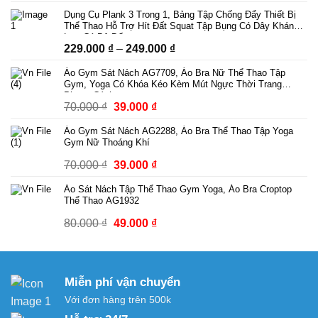
gốc
hiện
Dụng Cụ Plank 3 Trong 1, Bảng Tập Chống Đẩy Thiết Bị
là:
tại
Thể Thao Hỗ Trợ Hít Đất Squat Tập Bụng Có Dây Kháng
89.000 ₫.
là:
Lực Có Bộ Đếm
Khoảng
229.000
₫
–
249.000
₫
69.000 ₫.
giá:
Áo Gym Sát Nách AG7709, Áo Bra Nữ Thể Thao Tập
từ
Gym, Yoga Có Khóa Kéo Kèm Mút Ngực Thời Trang
229.000 ₫
Phong Cách
Giá
Giá
70.000
₫
39.000
₫
đến
gốc
hiện
249.000 ₫
Áo Gym Sát Nách AG2288, Áo Bra Thể Thao Tập Yoga
là:
tại
Gym Nữ Thoáng Khí
70.000 ₫.
là:
Giá
Giá
70.000
₫
39.000
₫
39.000 ₫.
gốc
hiện
Áo Sát Nách Tập Thể Thao Gym Yoga, Áo Bra Croptop
là:
tại
Thể Thao AG1932
70.000 ₫.
là:
Giá
Giá
80.000
₫
49.000
₫
39.000 ₫.
gốc
hiện
là:
tại
80.000 ₫.
là:
Miễn phí vận chuyển
49.000 ₫.
Với đơn hàng trên 500k