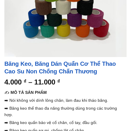
Băng Keo, Băng Dán Quấn Cơ Thể Thao
Cao Su Non Chống Chấn Thương
Khoảng
4.000
–
11.000
₫
₫
giá:
✍️
MÔ TẢ SẢN PHẨM
từ
➡️ Nói không với dính lông chân, làm đau khi tháo băng.
4.000 ₫
➡️ Băng keo thể thao đa năng thường dùng trong các trường
đến
hợp.
11.000 ₫
➡️ Băng keo quấn bảo vệ cổ chân, cổ tay, đầu gối.
➡️ Băng keo quấn sơ mi, chống lật cổ chân.