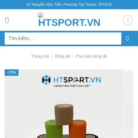
Bỏ
42 Nguyễn Hữu Tiến, Phường Tây Thạnh, TP.HCM
qua
nội
dung
Tìm
kiếm:
Trang chủ
/
Bóng đá
/
Phụ kiện bóng đá
-73%