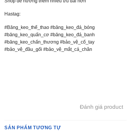
Shop để hưởng thêm nhiều ưu đãi hơn
Hastag:
#Băng_keo_thể_thao #băng_keo_đá_bóng
#băng_keo_quấn_cơ #băng_keo_đá_banh
#băng_keo_chấn_thương #bảo_vệ_cổ_tay
#bảo_vệ_đầu_gối #bảo_vệ_mắt_cá_chân
Đánh giá product
SẢN PHẨM TƯƠNG TỰ