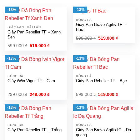
-13%
-13%
BÓNG ĐÁ
Giày Pan Bravo Agilis TF –
GIÀY PAN THÁI LAN
Bạc
Giày Pan Rebeller TF – Xanh
Đen
Giá
Giá
599.000
₫
519.000
₫
gốc
hiện
Giá
Giá
599.000
₫
519.000
₫
là:
tại
gốc
hiện
599.000 ₫.
là:
là:
tại
519.000 ₫.
599.000 ₫.
là:
-17%
-13%
519.000 ₫.
BÓNG ĐÁ
BÓNG ĐÁ
Giày iWin Vigor TF – Cam
Giày Pan Rebeller TF – Bạc
Giá
Giá
Giá
Giá
299.000
₫
249.000
₫
599.000
₫
519.000
₫
gốc
hiện
gốc
hiện
là:
tại
là:
tại
299.000 ₫.
là:
599.000 ₫.
là:
-13%
-13%
249.000 ₫.
519.000 ₫.
BÓNG ĐÁ
BÓNG ĐÁ
Giày Pan Rebeller TF – Trắng
Giày Pan Bravo Agilis IC – Dạ
quang