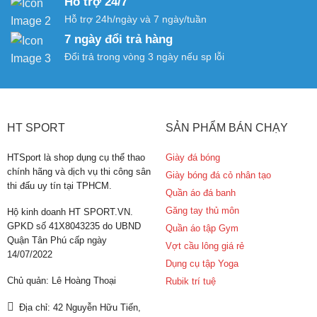
Hỗ trợ 24/7
Hỗ trợ 24h/ngày và 7 ngày/tuần
7 ngày đổi trả hàng
Đổi trả trong vòng 3 ngày nếu sp lỗi
HT SPORT
SẢN PHẨM BÁN CHẠY
HTSport là shop dụng cụ thể thao
Giày đá bóng
chính hãng và dịch vụ thi công sân
Giày bóng đá cỏ nhân tạo
thi đấu uy tín tại TPHCM.
Quần áo đá banh
Găng tay thủ môn
Hộ kinh doanh HT SPORT.VN.
GPKD số 41X8043235 do UBND
Quần áo tập Gym
Quận Tân Phú cấp ngày
Vợt cầu lông giá rẻ
14/07/2022
Dụng cụ tập Yoga
Chủ quản: Lê Hoàng Thoại
Rubik trí tuệ
Địa chỉ: 42 Nguyễn Hữu Tiến,