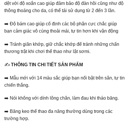
dệt với độ xoắn cao giúp đảm bảo độ đàn hồi cũng như độ
thông thoáng cho da, có thể tái sử dụng từ 2 đến 3 lần.️
➡️ Độ bám cao giúp cố định các bộ phận cực chắc giúp
bạn cảm giác vô cùng thoải mái, tự tin hơn khi vận động
➡️ Tránh giãn khớp, giữ chắc khớp để tránh những chấn
thương trật khi chơi thể thao như lật sơmi.
✍️
THÔNG TIN CHI TIẾT SẢN PHẨM
➡️ Mẫu mới với 14 màu sắc giúp bạn nổi bật trên sân, tự tin
chiến thắng.
➡️ Nói không với dính lông chân, làm đau khi tháo băng.
➡️ Băng keo thể thao đa năng thường dùng trong các
trường hợp.