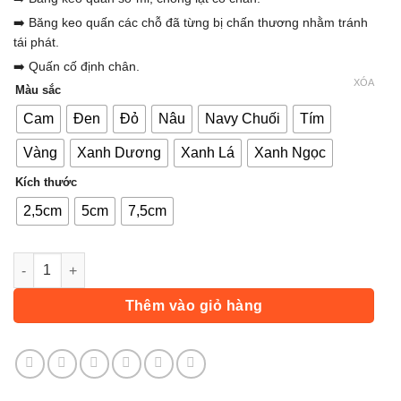
➡️ Băng keo quấn các chỗ đã từng bị chấn thương nhằm tránh
tái phát.
➡️ Quấn cố định chân.
XÓA
Màu sắc
Cam
Đen
Đỏ
Nâu
Navy Chuối
Tím
Vàng
Xanh Dương
Xanh Lá
Xanh Ngọc
Kích thước
2,5cm
5cm
7,5cm
Băng Keo, Băng Dán Quấn Cơ Thể Thao Cao Su Non Chống C
Thêm vào giỏ hàng