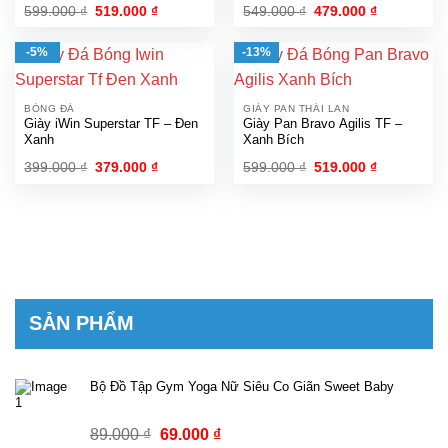
Giá
Giá
Giá
Giá
599.000
₫
519.000
₫
549.000
₫
479.000
₫
gốc
hiện
gốc
hiện
là:
tại
là:
tại
599.000 ₫.
là:
549.000 ₫.
là:
-5%
-13%
519.000 ₫.
479.000 ₫.
BÓNG ĐÁ
GIÀY PAN THÁI LAN
Giày iWin Superstar TF – Đen
Giày Pan Bravo Agilis TF –
Xanh
Xanh Bích
Giá
Giá
Giá
Giá
399.000
₫
379.000
₫
599.000
₫
519.000
₫
gốc
hiện
gốc
hiện
là:
tại
là:
tại
399.000 ₫.
là:
599.000 ₫.
là:
379.000 ₫.
519.000 ₫.
SẢN PHẨM
Bộ Đồ Tập Gym Yoga Nữ Siêu Co Giãn Sweet Baby
Giá
Giá
89.000
₫
69.000
₫