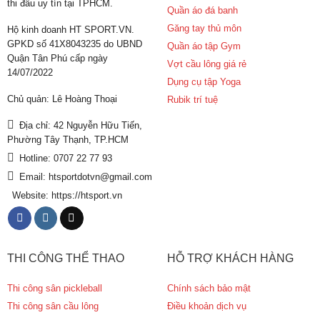
thi đấu uy tín tại TPHCM.
Quần áo đá banh
Găng tay thủ môn
Hộ kinh doanh HT SPORT.VN.
GPKD số 41X8043235 do UBND
Quần áo tập Gym
Quận Tân Phú cấp ngày
Vợt cầu lông giá rẻ
14/07/2022
Dụng cụ tập Yoga
Chủ quản: Lê Hoàng Thoại
Rubik trí tuệ
Địa chỉ: 42 Nguyễn Hữu Tiến,
Phường Tây Thạnh, TP.HCM
Hotline: 0707 22 77 93
Email: htsportdotvn@gmail.com
Website: https://htsport.vn
THI CÔNG THỂ THAO
HỖ TRỢ KHÁCH HÀNG
Thi công sân pickleball
Chính sách bảo mật
Thi công sân cầu lông
Điều khoản dịch vụ