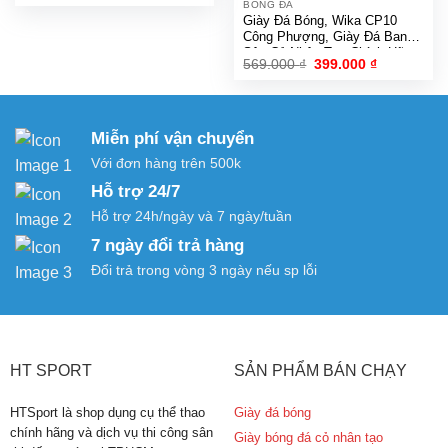
giá:
BÓNG ĐÁ
từ
Giày Đá Bóng, Wika CP10
4.000 ₫
Công Phượng, Giày Đá Banh
đến
Sân Cỏ Nhân Tạo Chính Hãng
11.000 ₫
Giá
Giá
569.000
₫
399.000
₫
Full Box
gốc
hiện
là:
tại
569.000 ₫.
là:
399.000 ₫.
Miễn phí vận chuyển
Với đơn hàng trên 500k
Hỗ trợ 24/7
Hỗ trợ 24h/ngày và 7 ngày/tuần
7 ngày đổi trả hàng
Đổi trả trong vòng 3 ngày nếu sp lỗi
HT SPORT
SẢN PHẨM BÁN CHẠY
HTSport là shop dụng cụ thể thao
Giày đá bóng
chính hãng và dịch vụ thi công sân
Giày bóng đá cỏ nhân tạo