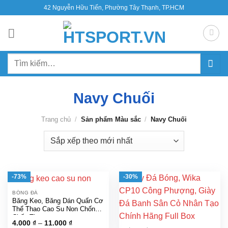
Bỏ
42 Nguyễn Hữu Tiến, Phường Tây Thạnh, TP.HCM
qua
nội
dung
Tìm
kiếm:
Navy Chuối
Trang chủ
/
Sản phẩm Màu sắc
/
Navy Chuối
-73%
-30%
BÓNG ĐÁ
Băng Keo, Băng Dán Quấn Cơ
Thể Thao Cao Su Non Chống
Chấn Thương
Khoảng
4.000
₫
–
11.000
₫