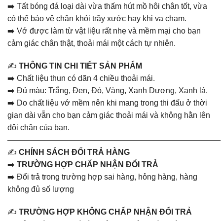
➡️ Tất bóng đá loại dài vừa thấm hút mồ hôi chân tốt, vừa
có thể bảo vệ chân khỏi trầy xước hay khi va chạm.
➡️ Vớ được làm từ vật liệu rất nhẹ và mềm mại cho bạn
cảm giác chân thật, thoải mái một cách tự nhiên.
✍️
THÔNG TIN CHI TIẾT SẢN PHẨM
➡️ Chất liệu thun có dãn 4 chiều thoải mái.
➡️ Đủ màu: Trắng, Đen, Đỏ, Vàng, Xanh Dương, Xanh lá.
➡️ Do chất liệu vớ mềm nên khi mang trong thi đấu ở thời
gian dài vẫn cho bạn cảm giác thoải mái và không hằn lên
đôi chân của bạn.
———————————————————————————
✍️
CHÍNH SÁCH ĐỔI TRẢ HÀNG
➡️
TRƯỜNG HỢP CHẤP NHẬN ĐỔI TRẢ
➡️ Đổi trả trong trường hợp sai hàng, hỏng hàng, hàng
không đủ số lượng
✍️
TRƯỜNG HỢP KHÔNG CHẤP NHẬN ĐỔI TRẢ