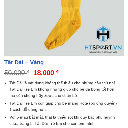
Tất Dài – Vàng
Giá
Giá
50.000
18.000
₫
₫
gốc
hiện
Tất Dài là vật dụng không thể thiếu cho những cầu thủ nhí.
là:
tại
Tất Dài Trẻ Em không những giúp cho bé đá bóng tốt hơn
50.000 ₫.
là:
mà còn chống trầy xước cho chân bé.
18.000 ₫.
Tất Dài Trẻ Em còn giúp cho bé mang Rote (bó ống quyển)
1 cách dễ dàng hơn.
Với 6 màu bắt mắt, thật là thiếu sót khi quý bậc phụ huynh
chưa trang bị Tất Dài Trẻ Em cho con em mình.