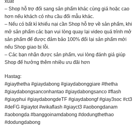
xuất
– Shop hỗ trợ đổi sang sản phẩm khác cùng giá hoặc cao
hơn nếu khách có nhu cầu đổi mẫu khác.
– Nếu có bất kì khiếu nại cần Shop hỗ trợ về sản phẩm, khi
mở sản phẩm các bạn vui lòng quay lại video quá trình mở
sản phẩm để được đảm bảo 100% đổi lại sản phẩm mới
nếu Shop giao bị lỗi.
– Các bạn nhận được sản phẩm, vui lòng đánh giá giúp
Shop để hưởng thêm nhiều ưu đãi hơn
Hastag:
#giaythetha #giaydabong #giaydabonggiare #thetha
#giaydabongsanconhantao #giaydabongsanco #flash
#giayphui #giaydabongdeTF #giaydabongf #giay3soc #ct3
#deFG #giaytot #wikaflash #giayct3 #aobongdanam
#aobongda #banggoinamdabong #dodungthethao
#dodungdabong