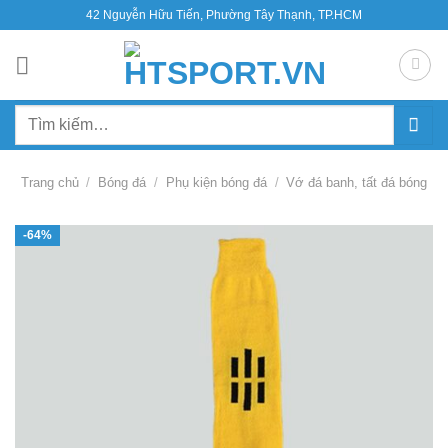
Bỏ
42 Nguyễn Hữu Tiến, Phường Tây Thạnh, TP.HCM
qua
nội
dung
Tìm
kiếm:
Trang chủ
/
Bóng đá
/
Phụ kiện bóng đá
/
Vớ đá banh, tất đá bóng
-64%