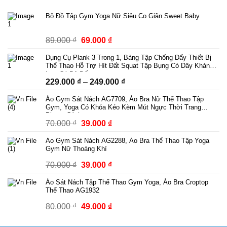
Bộ Đồ Tập Gym Yoga Nữ Siêu Co Giãn Sweet Baby
Giá
Giá
89.000
₫
69.000
₫
gốc
hiện
Dụng Cụ Plank 3 Trong 1, Bảng Tập Chống Đẩy Thiết Bị
là:
tại
Thể Thao Hỗ Trợ Hít Đất Squat Tập Bụng Có Dây Kháng
89.000 ₫.
là:
Lực Có Bộ Đếm
Khoảng
229.000
₫
–
249.000
₫
69.000 ₫.
giá:
Áo Gym Sát Nách AG7709, Áo Bra Nữ Thể Thao Tập
từ
Gym, Yoga Có Khóa Kéo Kèm Mút Ngực Thời Trang
229.000 ₫
Phong Cách
Giá
Giá
70.000
₫
39.000
₫
đến
gốc
hiện
249.000 ₫
Áo Gym Sát Nách AG2288, Áo Bra Thể Thao Tập Yoga
là:
tại
Gym Nữ Thoáng Khí
70.000 ₫.
là:
Giá
Giá
70.000
₫
39.000
₫
39.000 ₫.
gốc
hiện
Áo Sát Nách Tập Thể Thao Gym Yoga, Áo Bra Croptop
là:
tại
Thể Thao AG1932
70.000 ₫.
là:
Giá
Giá
80.000
₫
49.000
₫
39.000 ₫.
gốc
hiện