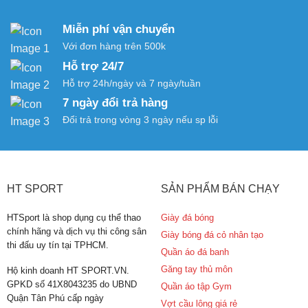
là:
tại
80.000 ₫.
là:
Miễn phí vận chuyển
49.000 ₫.
Với đơn hàng trên 500k
Hỗ trợ 24/7
Hỗ trợ 24h/ngày và 7 ngày/tuần
7 ngày đổi trả hàng
Đổi trả trong vòng 3 ngày nếu sp lỗi
HT SPORT
SẢN PHẨM BÁN CHẠY
HTSport là shop dụng cụ thể thao
Giày đá bóng
chính hãng và dịch vụ thi công sân
Giày bóng đá cỏ nhân tạo
thi đấu uy tín tại TPHCM.
Quần áo đá banh
Găng tay thủ môn
Hộ kinh doanh HT SPORT.VN.
GPKD số 41X8043235 do UBND
Quần áo tập Gym
Quận Tân Phú cấp ngày
Vợt cầu lông giá rẻ