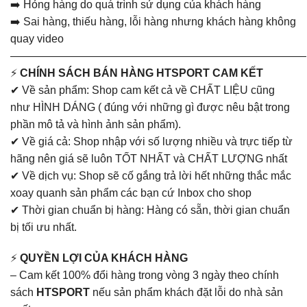
➡️ Hỏng hàng do quá trình sử dụng của khách hàng
➡️ Sai hàng, thiếu hàng, lỗi hàng nhưng khách hàng không
quay video
———————————————————————————
⚡
CHÍNH SÁCH BÁN HÀNG HTSPORT CAM KẾT
✔ Về sản phẩm: Shop cam kết cả về CHẤT LIỆU cũng
như HÌNH DÁNG ( đúng với những gì được nêu bật trong
phần mô tả và hình ảnh sản phẩm).
✔ Về giá cả: Shop nhập với số lượng nhiều và trực tiếp từ
hãng nên giá sẽ luôn TỐT NHẤT và CHẤT LƯỢNG nhất
✔ Về dịch vụ: Shop sẽ cố gắng trả lời hết những thắc mắc
xoay quanh sản phẩm các bạn cứ Inbox cho shop
✔ Thời gian chuẩn bị hàng: Hàng có sẵn, thời gian chuẩn
bị tối ưu nhất.
⚡
QUYỀN LỢI CỦA KHÁCH HÀNG
– Cam kết 100% đổi hàng trong vòng 3 ngày theo chính
sách
HTSPORT
nếu sản phẩm khách đặt lỗi do nhà sản