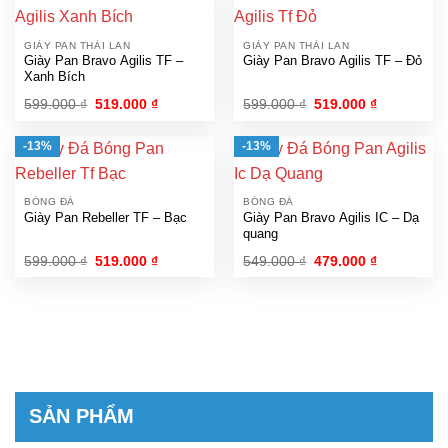
GIÀY PAN THÁI LAN
GIÀY PAN THÁI LAN
Giày Pan Bravo Agilis TF –
Giày Pan Bravo Agilis TF – Đỏ
Xanh Bích
Giá
Giá
Giá
Giá
599.000
₫
519.000
₫
599.000
₫
519.000
₫
gốc
hiện
gốc
hiện
là:
tại
là:
tại
599.000 ₫.
là:
599.000 ₫.
là:
-13%
-13%
519.000 ₫.
519.000 ₫.
BÓNG ĐÁ
BÓNG ĐÁ
Giày Pan Rebeller TF – Bạc
Giày Pan Bravo Agilis IC – Dạ
quang
Giá
Giá
Giá
Giá
599.000
₫
519.000
₫
549.000
₫
479.000
₫
gốc
hiện
gốc
hiện
là:
tại
là:
tại
599.000 ₫.
là:
549.000 ₫.
là:
519.000 ₫.
479.000 ₫.
SẢN PHẨM