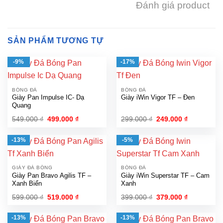
Đánh giá product
SẢN PHẨM TƯƠNG TỰ
-9%
-17%
BÓNG ĐÁ
BÓNG ĐÁ
Giày Pan Impulse IC- Dạ
Giày iWin Vigor TF – Đen
Quang
Giá
Giá
Giá
Giá
549.000
₫
499.000
₫
299.000
₫
249.000
₫
gốc
hiện
gốc
hiện
là:
tại
là:
tại
549.000 ₫.
là:
299.000 ₫.
là:
-13%
-5%
499.000 ₫.
249.000 ₫.
GIÀY ĐÁ BÓNG
BÓNG ĐÁ
Giày Pan Bravo Agilis TF –
Giày iWin Superstar TF – Cam
Xanh Biển
Xanh
Giá
Giá
Giá
Giá
599.000
₫
519.000
₫
399.000
₫
379.000
₫
gốc
hiện
gốc
hiện
là:
tại
là:
tại
599.000 ₫.
là:
399.000 ₫.
là:
-13%
-13%
519.000 ₫.
379.000 ₫.