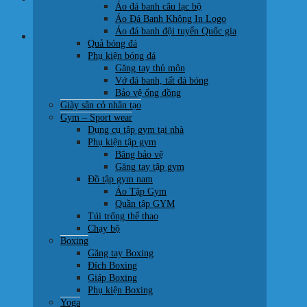
Áo đá banh câu lạc bộ
0707 22 77 93
Áo Đá Banh Không In Logo
Áo đá banh đội tuyển Quốc gia
Giỏ hàng
Quả bóng đá
Phụ kiện bóng đá
Găng tay thủ môn
Vớ đá banh, tất đá bóng
Bảo vệ ống đồng
Giày sân cỏ nhân tạo
Chưa có sản phẩm trong giỏ hàng.
Gym – Sport wear
Dụng cụ tập gym tại nhà
Quay trở lại cửa hàng
Phụ kiện tập gym
Băng bảo vệ
Găng tay tập gym
Đồ tập gym nam
Áo Tập Gym
Quần tập GYM
Túi trống thể thao
Chạy bộ
Boxing
Găng tay Boxing
Đích Boxing
Giáp Boxing
Phụ kiện Boxing
Yoga