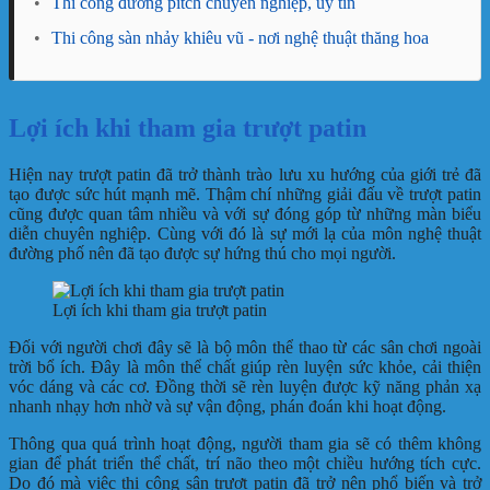
•
Thi công đường pitch chuyên nghiệp, uy tín
•
Thi công sàn nhảy khiêu vũ - nơi nghệ thuật thăng hoa
Lợi ích khi tham gia trượt patin
Hiện nay trượt patin đã trở thành trào lưu xu hướng của giới trẻ đã
tạo được sức hút mạnh mẽ. Thậm chí những giải đấu về trượt patin
cũng được quan tâm nhiều và với sự đóng góp từ những màn biểu
diễn chuyên nghiệp. Cùng với đó là sự mới lạ của môn nghệ thuật
đường phố nên đã tạo được sự hứng thú cho mọi người.
Lợi ích khi tham gia trượt patin
Đối với người chơi đây sẽ là bộ môn thể thao từ các sân chơi ngoài
trời bổ ích. Đây là môn thể chất giúp rèn luyện sức khỏe, cải thiện
vóc dáng và các cơ. Đồng thời sẽ rèn luyện được kỹ năng phản xạ
nhanh nhạy hơn nhờ và sự vận động, phán đoán khi hoạt động.
Thông qua quá trình hoạt động, người tham gia sẽ có thêm không
gian để phát triển thể chất, trí não theo một chiều hướng tích cực.
Do đó mà việc thi công sân trượt patin đã trở nên phổ biến và trở