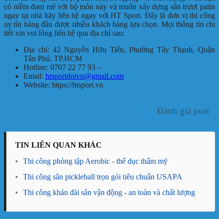
có niềm đam mê với bộ môn này và muốn xây dựng sân trượt patin
ngay tại nhà hãy liên hệ ngay với HT Sport. Đây là đơn vị thi công
uy tín hàng đầu được nhiều khách hàng lựa chọn. Mọi thông tin chi
tiết xin vui lòng liên hệ qua địa chỉ sau:
Địa chỉ: 42 Nguyễn Hữu Tiến, Phường Tây Thạnh, Quận
Tân Phú, TP.HCM
Hotline: 0707 22 77 93 –
Email:
htsportdotvn@gmail.com
Website: https://htsport.vn
Đánh giá post
TIN LIÊN QUAN KHÁC
•
Thi công phòng tập Aerobic - thể dục thẩm mỹ
•
Thi công sân pickleball trọn gói tiêu chuẩn USAPA
•
Thi công khán đài sân vận động - an toàn và chất lượng