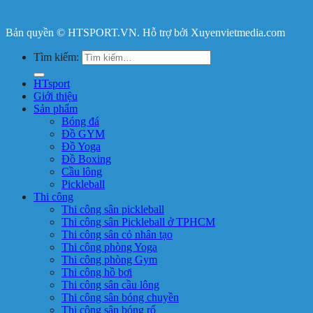
Bản quyền © HTSPORT.VN. Hỗ trợ bởi Xuyenvietmedia.com
Tìm kiếm:
HTsport
Giới thiệu
Sản phẩm
Bóng đá
Đồ GYM
Đồ Yoga
Đồ Boxing
Cầu lông
Pickleball
Thi công
Thi công sân pickleball
Thi công sân Pickleball ở TPHCM
Thi công sân cỏ nhân tạo
Thi công phòng Yoga
Thi công phòng Gym
Thi công hồ bơi
Thi công sân cầu lông
Thi công sân bóng chuyền
Thi công sân bóng rổ