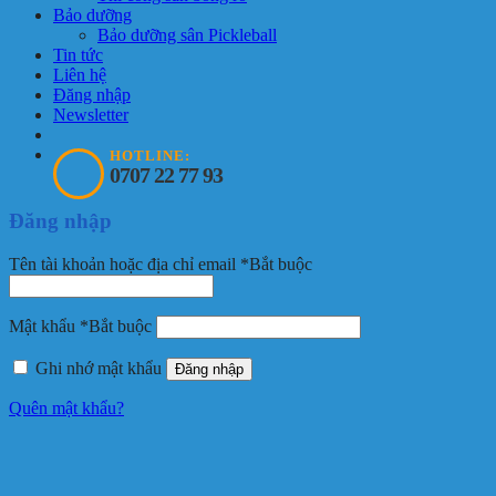
Bảo dưỡng
Bảo dưỡng sân Pickleball
Tin tức
Liên hệ
Đăng nhập
Newsletter
HOTLINE:
0707 22 77 93
Đăng nhập
Tên tài khoản hoặc địa chỉ email
*
Bắt buộc
Mật khẩu
*
Bắt buộc
Ghi nhớ mật khẩu
Đăng nhập
Quên mật khẩu?