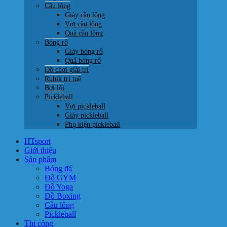
Cầu lông
Giày cầu lông
Vợt cầu lông
Quả cầu lông
Bóng rổ
Giày bóng rổ
Quả bóng rổ
Đồ chơi giải trí
Rubik trí tuệ
Bơi lội
Pickleball
Vợt pickleball
Giày pickleball
Phụ kiện pickleball
HTsport
Giới thiệu
Sản phẩm
Bóng đá
Đồ GYM
Đồ Yoga
Đồ Boxing
Cầu lông
Pickleball
Thi công