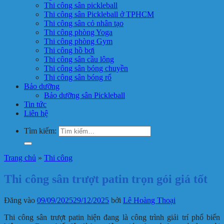
Thi công sân pickleball
Thi công sân Pickleball ở TPHCM
Thi công sân cỏ nhân tạo
Thi công phòng Yoga
Thi công phòng Gym
Thi công hồ bơi
Thi công sân cầu lông
Thi công sân bóng chuyền
Thi công sân bóng rổ
Bảo dưỡng
Bảo dưỡng sân Pickleball
Tin tức
Liên hệ
Tìm kiếm:
Trang chủ
»
Thi công
Thi công sân trượt patin trọn gói giá tốt
Đăng vào
09/09/2025
29/12/2025
bởi
Lê Hoàng Thoại
Thi công sân trượt patin hiện đang là công trình giải trí phổ biến