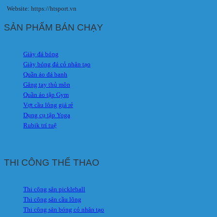
Website: https://htsport.vn
SẢN PHẨM BÁN CHẠY
Giày đá bóng
Giày bóng đá cỏ nhân tạo
Quần áo đá banh
Găng tay thủ môn
Quần áo tập Gym
Vợt cầu lông giá rẻ
Dụng cụ tập Yoga
Rubik trí tuệ
THI CÔNG THỂ THAO
Thi công sân pickleball
Thi công sân cầu lông
Thi công sân bóng cỏ nhân tạo