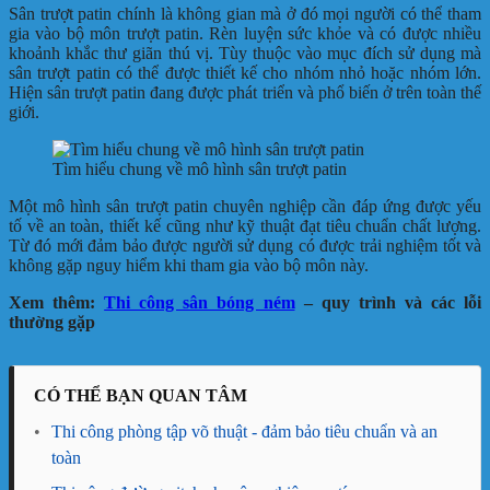
Sân trượt patin chính là không gian mà ở đó mọi người có thể tham
gia vào bộ môn trượt patin. Rèn luyện sức khỏe và có được nhiều
khoảnh khắc thư giãn thú vị. Tùy thuộc vào mục đích sử dụng mà
sân trượt patin có thể được thiết kế cho nhóm nhỏ hoặc nhóm lớn.
Hiện sân trượt patin đang được phát triển và phổ biến ở trên toàn thế
giới.
Tìm hiểu chung về mô hình sân trượt patin
Một mô hình sân trượt patin chuyên nghiệp cần đáp ứng được yếu
tố về an toàn, thiết kế cũng như kỹ thuật đạt tiêu chuẩn chất lượng.
Từ đó mới đảm bảo được người sử dụng có được trải nghiệm tốt và
không gặp nguy hiểm khi tham gia vào bộ môn này.
Xem thêm:
Thi công sân bóng ném
– quy trình và các lỗi
thường gặp
CÓ THỂ BẠN QUAN TÂM
•
Thi công phòng tập võ thuật - đảm bảo tiêu chuẩn và an
toàn