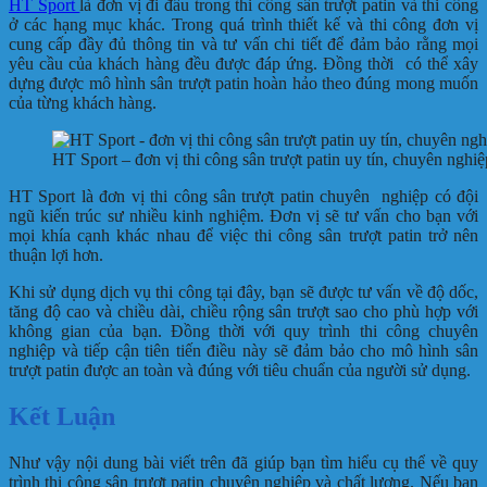
HT Sport
là đơn vị đi đầu trong thi công sân trượt patin và thi công
ở các hạng mục khác. Trong quá trình thiết kế và thi công đơn vị
cung cấp đầy đủ thông tin và tư vấn chi tiết để đảm bảo rằng mọi
yêu cầu của khách hàng đều được đáp ứng. Đồng thời có thể xây
dựng được mô hình sân trượt patin hoàn hảo theo đúng mong muốn
của từng khách hàng.
HT Sport – đơn vị thi công sân trượt patin uy tín, chuyên nghiệ
HT Sport là đơn vị thi công sân trượt patin chuyên nghiệp có đội
ngũ kiến trúc sư nhiều kinh nghiệm. Đơn vị sẽ tư vấn cho bạn với
mọi khía cạnh khác nhau để việc thi công sân trượt patin trở nên
thuận lợi hơn.
Khi sử dụng dịch vụ thi công tại đây, bạn sẽ được tư vấn về độ dốc,
tăng độ cao và chiều dài, chiều rộng sân trượt sao cho phù hợp với
không gian của bạn. Đồng thời với quy trình thi công chuyên
nghiệp và tiếp cận tiên tiến điều này sẽ đảm bảo cho mô hình sân
trượt patin được an toàn và đúng với tiêu chuẩn của người sử dụng.
Kết Luận
Như vậy nội dung bài viết trên đã giúp bạn tìm hiểu cụ thể về quy
trình thi công sân trượt patin chuyên nghiệp và chất lượng. Nếu bạn