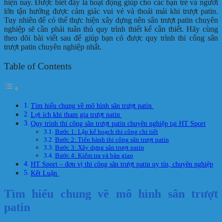
hiện nay. Được biết đây là hoạt động giúp cho các bạn trẻ và người
lớn tận hưởng được cảm giác vui vẻ và thoải mái khi trượt patin.
Tuy nhiên để có thể thực hiện xây dựng nên sân trượt patin chuyên
nghiệp sẽ cần phải tuân thủ quy trình thiết kế cần thiết. Hãy cùng
theo dõi bài viết sau để giúp bạn có được quy trình thi công sân
trượt patin chuyên nghiệp nhất.
Table of Contents
Tìm hiểu chung về mô hình sân trượt patin
Lợi ích khi tham gia trượt patin
Quy trình thi công sân trượt patin chuyên nghiệp tại HT Sport
Bước 1: Lập kế hoạch thi công chi tiết
Bước 2: Tiến hành thi công sân trượt patin
Bước 3: Xây dựng sân trượt patin
Bước 4: Kiểm tra và bàn giao
HT Sport – đơn vị thi công sân trượt patin uy tín, chuyên nghiệp
Kết Luận
Tìm hiểu chung về mô hình sân trượt
patin