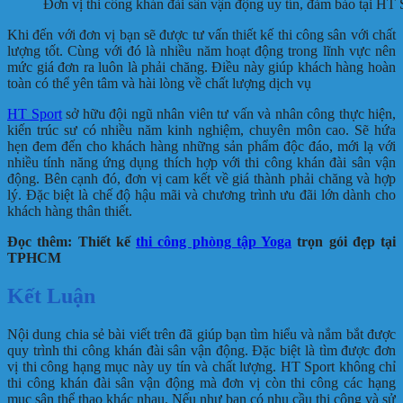
Đơn vị thi công khán đài sân vận động uy tín, đảm bảo tại HT 
Khi đến với đơn vị bạn sẽ được tư vấn thiết kế thi công sân với chất
lượng tốt. Cùng với đó là nhiều năm hoạt động trong lĩnh vực nên
mức giá đơn ra luôn là phải chăng. Điều này giúp khách hàng hoàn
toàn có thể yên tâm và hài lòng về chất lượng dịch vụ
HT Sport
sở hữu đội ngũ nhân viên tư vấn và nhân công thực hiện,
kiến trúc sư có nhiều năm kinh nghiệm, chuyên môn cao. Sẽ hứa
hẹn đem đến cho khách hàng những sản phẩm độc đáo, mới lạ với
nhiều tính năng ứng dụng thích hợp với thi công khán đài sân vận
động. Bên cạnh đó, đơn vị cam kết về giá thành phải chăng và hợp
lý. Đặc biệt là chế độ hậu mãi và chương trình ưu đãi lớn dành cho
khách hàng thân thiết.
Đọc thêm: Thiết kế
thi công phòng tập Yoga
trọn gói đẹp tại
TPHCM
Kết Luận
Nội dung chia sẻ bài viết trên đã giúp bạn tìm hiểu và nắm bắt được
quy trình thi công khán đài sân vận động. Đặc biệt là tìm được đơn
vị thi công hạng mục này uy tín và chất lượng. HT Sport không chỉ
thi công khán đài sân vận động mà đơn vị còn thi công các hạng
mục sân thể thao khác nhau. Nếu như bạn có nhu cầu thi công và sử