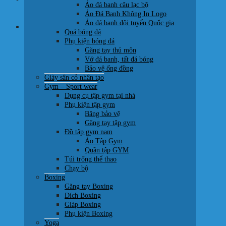
Áo đá banh câu lạc bộ
0707 22 77 93
Áo Đá Banh Không In Logo
Áo đá banh đội tuyển Quốc gia
Giỏ hàng
Quả bóng đá
Phụ kiện bóng đá
Găng tay thủ môn
Vớ đá banh, tất đá bóng
Bảo vệ ống đồng
Giày sân cỏ nhân tạo
Chưa có sản phẩm trong giỏ hàng.
Gym – Sport wear
Dụng cụ tập gym tại nhà
Quay trở lại cửa hàng
Phụ kiện tập gym
Băng bảo vệ
Găng tay tập gym
Đồ tập gym nam
Áo Tập Gym
Quần tập GYM
Túi trống thể thao
Chạy bộ
Boxing
Găng tay Boxing
Đích Boxing
Giáp Boxing
Phụ kiện Boxing
Yoga