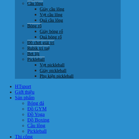
Cầu lông
Giày cầu lông
Vợt cầu lông
Quả cầu lông
Bóng rổ
Giày bóng rổ
Quả bóng rổ
Đồ chơi giải trí
Rubik trí tuệ
Bơi lội
Pickleball
Vợt pickleball
Giày pickleball
Phụ kiện pickleball
HTsport
Giới thiệu
Sản phẩm
Bóng đá
Đồ GYM
Đồ Yoga
Đồ Boxing
Cầu lông
Pickleball
Thi công