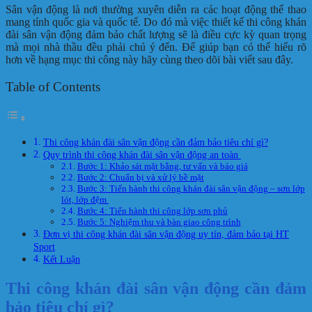
Sân vận động là nơi thường xuyên diễn ra các hoạt động thể thao
mang tính quốc gia và quốc tế. Do đó mà việc thiết kế thi công khán
đài sân vận động đảm bảo chất lượng sẽ là điều cực kỳ quan trọng
mà mọi nhà thầu đều phải chú ý đến. Để giúp bạn có thể hiểu rõ
hơn về hạng mục thi công này hãy cùng theo dõi bài viết sau đây.
Table of Contents
Thi công khán đài sân vận động cần đảm bảo tiêu chí gì?
Quy trình thi công khán đài sân vận động an toàn
Bước 1: Khảo sát mặt bằng, tư vấn và báo giá
Bước 2: Chuẩn bị và xử lý bề mặt
Bước 3: Tiến hành thi công khán đài sân vận động – sơn lớp
lót, lớp đệm
Bước 4: Tiến hành thi công lớp sơn phủ
Bước 5: Nghiệm thu và bàn giao công trình
Đơn vị thi công khán đài sân vận động uy tín, đảm bảo tại HT
Sport
Kết Luận
Thi công khán đài sân vận động cần đảm
bảo tiêu chí gì?