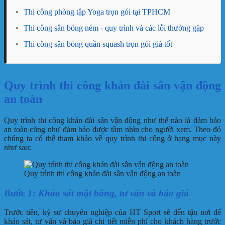
•
Thi công phòng tập Yoga trọn gói tại TPHCM
•
Thi công sân bóng ném - quy trình và các lỗi thường gặp
•
Thi công sân bóng quần squash trọn gói giá tốt
Quy trình thi công khán đài sân vận động
an toàn
Quy trình thi công khán đài sân vận động như thế nào là đảm bảo
an toàn cũng như đảm bảo được tầm nhìn cho người xem. Theo đó
chúng ta có thể tham khảo về quy trình thi công ở hạng mục này
như sau:
Quy trình thi công khán đài sân vận động an toàn
Bước 1: Khảo sát mặt bằng, tư vấn và báo giá
Trước tiên, kỹ sư chuyên nghiệp của HT Sport sẽ đến tận nơi để
khảo sát, tư vấn và báo giá chi tiết miễn phí cho khách hàng trước