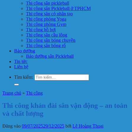
Thi công sân pickleball
Thi công sân Pickleball ở TPHCM
Thi công sân cỏ nhân tạo
Thi công phòng Yoga
Thi công phòng Gym
Thi công hồ bơi
Thi công sân cầu lông
Thi công sân bóng chuyền
Thi công sân bóng rổ
Bảo dưỡng
Bảo dưỡng sân Pickleball
Tin tức
Liên hệ
Tìm kiếm:
Trang chủ
»
Thi công
Thi công khán đài sân vận động – an toàn
và chất lượng
Đăng vào
09/07/2025
29/12/2025
bởi
Lê Hoàng Thoại