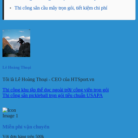
•
Thi công sân cầu mây trọn gói, tiết kiệm chi phí
Lê Hoàng Thoại
Tôi là Lê Hoàng Thoại - CEO của HTSport.vn
Thi công khu tập thể dục ngoài trời/ công viên trọn gói
Thi công sân pickleball trọn gói tiêu chuẩn USAPA
Miễn phí vận chuyển
Với đơn hàng trên 500k