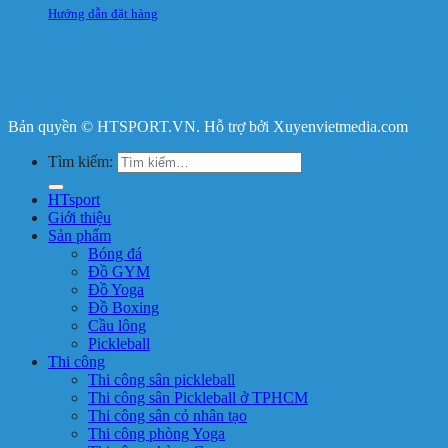
Hướng dẫn đặt hàng
Bản quyền © HTSPORT.VN. Hỗ trợ bởi Xuyenvietmedia.com
Tìm kiếm:
HTsport
Giới thiệu
Sản phẩm
Bóng đá
Đồ GYM
Đồ Yoga
Đồ Boxing
Cầu lông
Pickleball
Thi công
Thi công sân pickleball
Thi công sân Pickleball ở TPHCM
Thi công sân cỏ nhân tạo
Thi công phòng Yoga