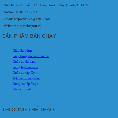
Địa chỉ: 42 Nguyễn Hữu Tiến, Phường Tây Thạnh, TP.HCM
Hotline: 0707 22 77 93
Email: htsportdotvn@gmail.com
Website: https://htsport.vn
SẢN PHẨM BÁN CHẠY
Giày đá bóng
Giày bóng đá cỏ nhân tạo
Quần áo đá banh
Găng tay thủ môn
Quần áo tập Gym
Vợt cầu lông giá rẻ
Dụng cụ tập Yoga
Rubik trí tuệ
THI CÔNG THỂ THAO