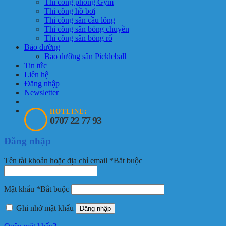
Thi công phòng Gym
Thi công hồ bơi
Thi công sân cầu lông
Thi công sân bóng chuyền
Thi công sân bóng rổ
Bảo dưỡng
Bảo dưỡng sân Pickleball
Tin tức
Liên hệ
Đăng nhập
Newsletter
HOTLINE:
0707 22 77 93
Đăng nhập
Tên tài khoản hoặc địa chỉ email
*
Bắt buộc
Mật khẩu
*
Bắt buộc
Ghi nhớ mật khẩu
Đăng nhập