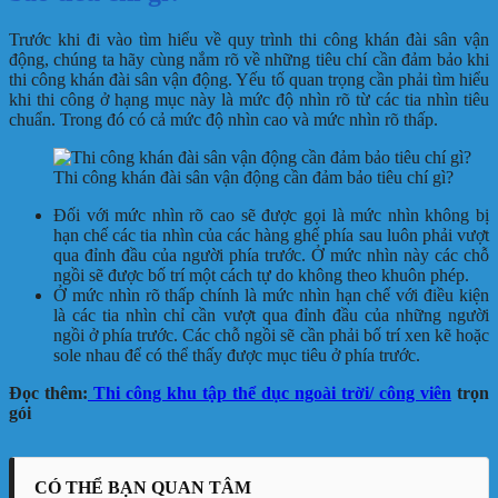
Trước khi đi vào tìm hiểu về quy trình thi công khán đài
sân vận
động
, chúng ta hãy cùng nắm rõ về những tiêu chí cần đảm bảo khi
thi công khán đài sân vận động. Yếu tố quan trọng cần phải tìm hiểu
khi thi công ở hạng mục này là mức độ nhìn rõ từ các tia nhìn tiêu
chuẩn. Trong đó có cả mức độ nhìn cao và mức nhìn rõ thấp.
Thi công khán đài sân vận động cần đảm bảo tiêu chí gì?
Đối với mức nhìn rõ cao sẽ được gọi là mức nhìn không bị
hạn chế các tia nhìn của các hàng ghế phía sau luôn phải vượt
qua đỉnh đầu của người phía trước. Ở mức nhìn này các chỗ
ngồi sẽ được bố trí một cách tự do không theo khuôn phép.
Ở mức nhìn rõ thấp chính là mức nhìn hạn chế với điều kiện
là các tia nhìn chỉ cần vượt qua đỉnh đầu của những người
ngồi ở phía trước. Các chỗ ngồi sẽ cần phải bố trí xen kẽ hoặc
sole nhau để có thể thấy được mục tiêu ở phía trước.
Đọc thêm:
Thi công khu tập thể dục ngoài trời/ công viên
trọn
gói
CÓ THỂ BẠN QUAN TÂM