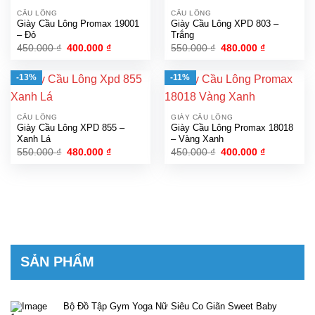
CẦU LÔNG
CẦU LÔNG
Giày Cầu Lông Promax 19001
Giày Cầu Lông XPD 803 –
– Đỏ
Trắng
Giá
Giá
Giá
Giá
450.000
₫
400.000
₫
550.000
₫
480.000
₫
gốc
hiện
gốc
hiện
là:
tại
là:
tại
450.000 ₫.
là:
550.000 ₫.
là:
-13%
-11%
400.000 ₫.
480.000 ₫.
CẦU LÔNG
GIÀY CẦU LÔNG
Giày Cầu Lông XPD 855 –
Giày Cầu Lông Promax 18018
Xanh Lá
– Vàng Xanh
Giá
Giá
Giá
Giá
550.000
₫
480.000
₫
450.000
₫
400.000
₫
gốc
hiện
gốc
hiện
là:
tại
là:
tại
550.000 ₫.
là:
450.000 ₫.
là:
480.000 ₫.
400.000 ₫.
SẢN PHẨM
Bộ Đồ Tập Gym Yoga Nữ Siêu Co Giãn Sweet Baby