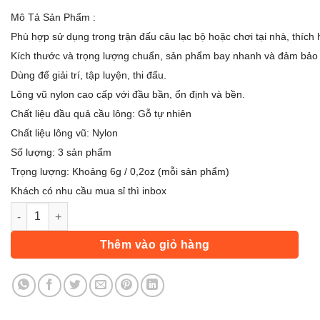
gốc
hiện
Mô Tả Sản Phẩm :
là:
tại
Phù hợp sử dụng trong trận đấu câu lạc bộ hoặc chơi tại nhà, thích 
45.000 ₫.
là:
Kích thước và trọng lượng chuẩn, sản phẩm bay nhanh và đảm bảo 
35.000 ₫.
Dùng để giải trí, tập luyện, thi đấu.
Lông vũ nylon cao cấp với đầu bần, ổn định và bền.
Chất liệu đầu quả cầu lông: Gỗ tự nhiên
Chất liệu lông vũ: Nylon
Số lượng: 3 sản phẩm
Trọng lượng: Khoảng 6g / 0,2oz (mỗi sản phẩm)
Khách có nhu cầu mua sỉ thì inbox
Bộ 3 Quả Cầu Lông BOSHIKA Bằng Nhựa Chính Hãng số lượng
Thêm vào giỏ hàng