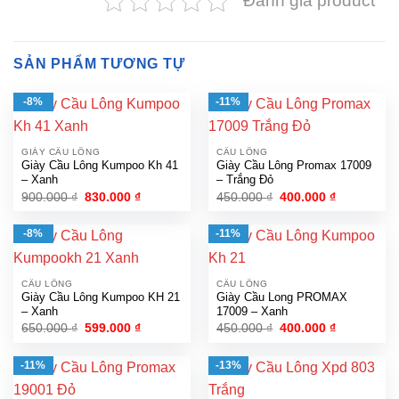
Đánh giá product
SẢN PHẨM TƯƠNG TỰ
-8%
-11%
GIÀY CẦU LÔNG
CẦU LÔNG
Giày Cầu Lông Kumpoo Kh 41
Giày Cầu Lông Promax 17009
– Xanh
– Trắng Đỏ
Giá
Giá
Giá
Giá
900.000
₫
830.000
₫
450.000
₫
400.000
₫
gốc
hiện
gốc
hiện
là:
tại
là:
tại
900.000 ₫.
là:
450.000 ₫.
là:
-8%
-11%
830.000 ₫.
400.000 ₫.
CẦU LÔNG
CẦU LÔNG
Giày Cầu Lông Kumpoo KH 21
Giày Cầu Long PROMAX
– Xanh
17009 – Xanh
Giá
Giá
Giá
Giá
650.000
₫
599.000
₫
450.000
₫
400.000
₫
gốc
hiện
gốc
hiện
là:
tại
là:
tại
650.000 ₫.
là:
450.000 ₫.
là:
-11%
-13%
599.000 ₫.
400.000 ₫.