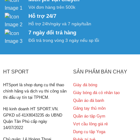
Với đơn hàng trên 500k
Hỗ trợ 24/7
Hỗ trợ 24h/ngày và 7 ngày/tuần
7 ngày đổi trả hàng
Đổi trả trong vòng 3 ngày nếu sp lỗi
HT SPORT
SẢN PHẨM BÁN CHẠY
HTSport là shop dụng cụ thể thao
Giày đá bóng
chính hãng và dịch vụ thi công sân
Giày bóng đá cỏ nhân tạo
thi đấu uy tín tại TPHCM.
Quần áo đá banh
Găng tay thủ môn
Hộ kinh doanh HT SPORT.VN.
GPKD số 41X8043235 do UBND
Quần áo tập Gym
Quận Tân Phú cấp ngày
Vợt cầu lông giá rẻ
14/07/2022
Dụng cụ tập Yoga
Chủ quản: Lê Hoàng Thoại
Rubik trí tuệ