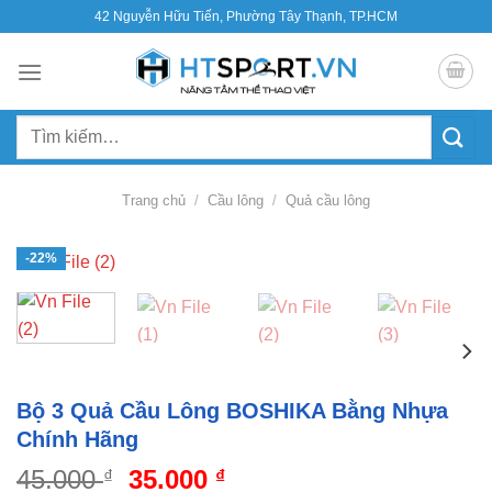
Bỏ
42 Nguyễn Hữu Tiến, Phường Tây Thạnh, TP.HCM
qua
nội
dung
Tìm
kiếm:
Trang chủ
/
Cầu lông
/
Quả cầu lông
-22%
Bộ 3 Quả Cầu Lông BOSHIKA Bằng Nhựa
Chính Hãng
Giá
Giá
45.000
35.000
₫
₫