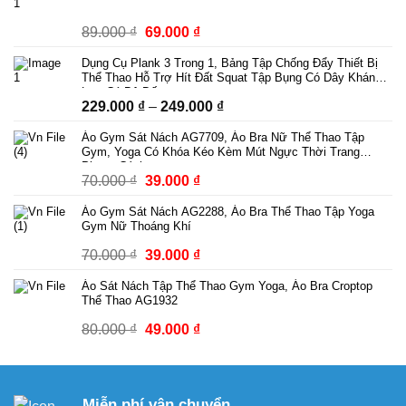
Giá
Giá
89.000
₫
69.000
₫
gốc
hiện
Dụng Cụ Plank 3 Trong 1, Bảng Tập Chống Đẩy Thiết Bị
là:
tại
Thể Thao Hỗ Trợ Hít Đất Squat Tập Bụng Có Dây Kháng
89.000 ₫.
là:
Lực Có Bộ Đếm
Khoảng
229.000
₫
–
249.000
₫
69.000 ₫.
giá:
Áo Gym Sát Nách AG7709, Áo Bra Nữ Thể Thao Tập
từ
Gym, Yoga Có Khóa Kéo Kèm Mút Ngực Thời Trang
229.000 ₫
Phong Cách
Giá
Giá
70.000
₫
39.000
₫
đến
gốc
hiện
249.000 ₫
Áo Gym Sát Nách AG2288, Áo Bra Thể Thao Tập Yoga
là:
tại
Gym Nữ Thoáng Khí
70.000 ₫.
là:
Giá
Giá
70.000
₫
39.000
₫
39.000 ₫.
gốc
hiện
Áo Sát Nách Tập Thể Thao Gym Yoga, Áo Bra Croptop
là:
tại
Thể Thao AG1932
70.000 ₫.
là:
Giá
Giá
80.000
₫
49.000
₫
39.000 ₫.
gốc
hiện
là:
tại
80.000 ₫.
là:
Miễn phí vận chuyển
49.000 ₫.