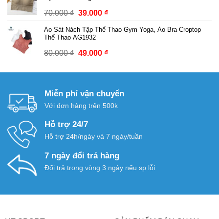
70.000 ₫.
là:
Giá
Giá
70.000
₫
39.000
₫
39.000 ₫.
gốc
hiện
Áo Sát Nách Tập Thể Thao Gym Yoga, Áo Bra Croptop
là:
tại
Thể Thao AG1932
70.000 ₫.
là:
Giá
Giá
80.000
₫
49.000
₫
39.000 ₫.
gốc
hiện
là:
tại
80.000 ₫.
là:
Miễn phí vận chuyển
49.000 ₫.
Với đơn hàng trên 500k
Hỗ trợ 24/7
Hỗ trợ 24h/ngày và 7 ngày/tuần
7 ngày đổi trả hàng
Đổi trả trong vòng 3 ngày nếu sp lỗi