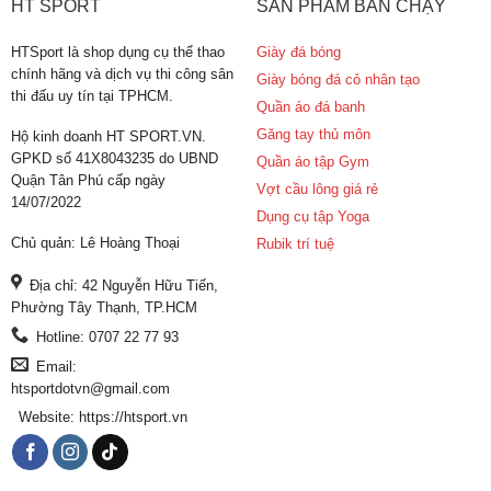
HT SPORT
SẢN PHẨM BÁN CHẠY
HTSport là shop dụng cụ thể thao
Giày đá bóng
chính hãng và dịch vụ thi công sân
Giày bóng đá cỏ nhân tạo
thi đấu uy tín tại TPHCM.
Quần áo đá banh
Găng tay thủ môn
Hộ kinh doanh HT SPORT.VN.
GPKD số 41X8043235 do UBND
Quần áo tập Gym
Quận Tân Phú cấp ngày
Vợt cầu lông giá rẻ
14/07/2022
Dụng cụ tập Yoga
Chủ quản: Lê Hoàng Thoại
Rubik trí tuệ
Địa chỉ: 42 Nguyễn Hữu Tiến,
Phường Tây Thạnh, TP.HCM
Hotline: 0707 22 77 93
Email:
htsportdotvn@gmail.com
Website: https://htsport.vn