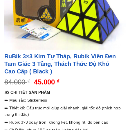
RuBik 3×3 Kim Tự Tháp, Rubik Viền Đen
Tam Giác 3 Tầng, Thách Thức Độ Khó
Cao Cấp ( Black )
Giá
Giá
84.000
45.000
₫
₫
gốc
hiện
✍️ CHI TIẾT SẢN PHẨM
là:
tại
➡️ Màu sắc: Stickerless
84.000 ₫.
là:
➡️ Thiết kế: Cấu trúc mới giúp giải nhanh, giải tốc độ (thích hợp
45.000 ₫.
trong thi đấu)
➡️ Rubik 3×3 xoay trơn, không kẹt, không rít, độ bền cao