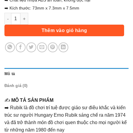
➡️ Chất liệu nhựa ABS an toàn, không độc hại
➡️ Kích thước: 73mm x 7.3mm x 7.5mm
RuBik 3x3 Kim Tự Tháp, Rubik Viền Đen Tam Giác 3 Tầng, Thác
Thêm vào giỏ hàng
Mô tả
Đánh giá (0)
✍️
MÔ TẢ SẢN PHẨM
➡️ Rubik là đồ chơi trí tuệ được giáo sư điêu khắc và kiến
trúc sư người Hungary Erno Rubik sáng chế ra năm 1974
và đã trở thành món đồ chơi quen thuộc cho mọi người kể
từ những năm 1980 đến nay