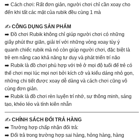
➡️ Cách chơi: Rất đơn giản, người chơi chỉ cần xoay cho
đến khi tất các mặt của rubik đều cùng 1 mà
✍️
CÔNG DỤNG SẢN PHẨM
➡️ Đồ chơi Rubik không chỉ giúp người chơi có những
giây phút thư giãn, giải trí với những vòng xoay tùy ý
quanh chiếc rubik mà nó còn giúp người chơi, đặc biệt là
trẻ em nâng cao khả năng tư duy và phát triển trí não
➡️ Rubik là đồ chơi phù hợp với trẻ ở mọi độ tuổi để trẻ có
thể chơi mọi lúc mọi nơi bởi kích cỡ và kiểu dáng nhỏ gọn,
những chi tiết được xoay dễ dàng và cách chơi cũng vô
cùng đơn giản.
➡️ Rubik là đồ chơi rèn luyện trí nhớ, sự thông minh, sáng
tạo, khéo léo và tính kiên nhẫn
———————————————————————————
✍️
CHÍNH SÁCH ĐỔI TRẢ HÀNG
➡️ Trường hợp chấp nhận đổi trả:
➡️ Đổi trả trong trường hợp sai hàng, hỏng hàng, hàng