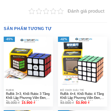
Đánh giá product
SẢN PHẨM TƯƠNG TỰ
-65%
-42%
RUBIK
ĐỒ CHƠI GIẢI TRÍ
RuBik 3×3, Khối Rubix 3 Tầng
RuBik 4×4, Khối Rubic 4 Tầng
Khối Lập Phương Viền Đen,
Khối Lập Phương Viền Đen,
Phát Triễn Trí Tuệ QiYuan
Phát Triễn Trí Tuệ QiYuan
Giá
Giá
Giá
Giá
45.000
₫
15.900
₫
93.000
₫
53.900
₫
gốc
hiện
gốc
hiện
CuBe Cao Cấp ( Black )
CuBe Cao Cấp ( Black )
là:
tại
là:
tại