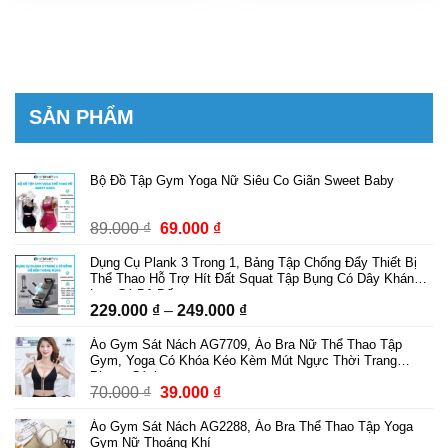
67.000 ₫.
là:
329.000 ₫.
là:
37.000 ₫.
249.000 ₫.
SẢN PHẨM
Bộ Đồ Tập Gym Yoga Nữ Siêu Co Giãn Sweet Baby
Giá
Giá
89.000
₫
69.000
₫
gốc
hiện
Dụng Cụ Plank 3 Trong 1, Bảng Tập Chống Đẩy Thiết Bị
là:
tại
Thể Thao Hỗ Trợ Hít Đất Squat Tập Bụng Có Dây Kháng
89.000 ₫.
là:
Lực Có Bộ Đếm
Khoảng
229.000
₫
–
249.000
₫
69.000 ₫.
giá:
Áo Gym Sát Nách AG7709, Áo Bra Nữ Thể Thao Tập
từ
Gym, Yoga Có Khóa Kéo Kèm Mút Ngực Thời Trang
229.000 ₫
Phong Cách
Giá
Giá
70.000
₫
39.000
₫
đến
gốc
hiện
249.000 ₫
Áo Gym Sát Nách AG2288, Áo Bra Thể Thao Tập Yoga
là:
tại
Gym Nữ Thoáng Khí