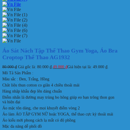
Áo Sát Nách Tập Thể Thao Gym Yoga, Áo Bra
Croptop Thể Thao AG1932
80.000
₫
Giá gốc là: 80.000 ₫.
49.000
₫
Giá hiện tại là: 49.000 ₫.
Mô Tả Sản Phẩm :
Màu sắc : Đen, Trắng, Hồng
Chât liệu thun cotton co giãn 4 chiều thoải mái
Hàng nhập khẩu đẹp lên dáng chuẩn
Điểm nhấn là đường may trùng bo hông giúp eo bạn trông thon gọn
và hiện đại
Áo mặc tôn dáng, che mọi khuyết điểm vòng 2
Áo làm ÁO TẬP GYM NỮ hoặc YOGA, thể thao cực kỳ thoải mái
Áo kiểu mới phong cách lạ mắt có độ phồng
Mặc đa năng dễ phối đồ