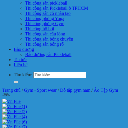
Thi công sân pickleball
Thi công sân Pickleball ở TPHCM
Thi công sân cỏ nhân tạo
Thi công phòng Yoga
Thi công phòng Gym
Thi công hồ bơi
Thi công sân cầu lông
Thi công sân bóng chuyền
Thi công sân bóng rổ
Bảo dưỡng
Bảo dưỡng sân Pickleball
Tin tức
Liên hệ
Tìm kiếm:
Trang chủ
/
Gym - Sport wear
/
Đồ tập gym nam
/
Áo Tập Gym
-39%