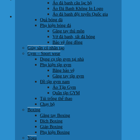
Áo đá banh câu lạc bộ
0707 22 77 93
Áo Đá Banh Không In Logo
Áo đá banh đội tuyển Quốc gia
Giỏ hàng
Quả bóng đá
Phụ kiện bóng đá
Găng tay thủ môn
Vớ đá banh, tất đá bóng
Bảo vệ ống đồng
Giày sân cỏ nhân tạo
Chưa có sản phẩm trong giỏ hàng.
Gym – Sport wear
Dụng cụ tập gym tại nhà
Quay trở lại cửa hàng
Phụ kiện tập gym
Băng bảo vệ
Găng tay tập gym
Đồ tập gym nam
Áo Tập Gym
Quần tập GYM
Túi trống thể thao
Chạy bộ
Boxing
Găng tay Boxing
Đích Boxing
Giáp Boxing
Phụ kiện Boxing
Yoga