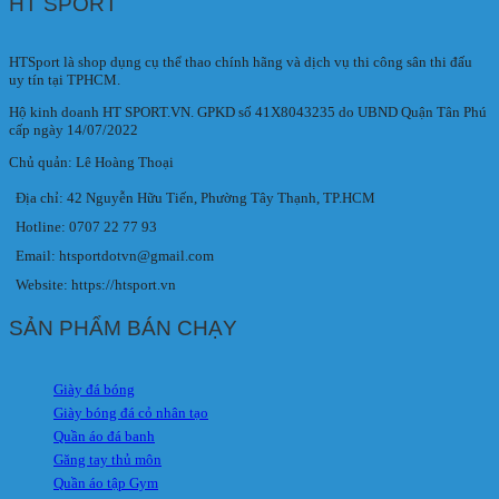
HT SPORT
HTSport là shop dụng cụ thể thao chính hãng và dịch vụ thi công sân thi đấu
uy tín tại TPHCM.
Hộ kinh doanh HT SPORT.VN. GPKD số 41X8043235 do UBND Quận Tân Phú
cấp ngày 14/07/2022
Chủ quản: Lê Hoàng Thoại
Địa chỉ: 42 Nguyễn Hữu Tiến, Phường Tây Thạnh, TP.HCM
Hotline: 0707 22 77 93
Email: htsportdotvn@gmail.com
Website: https://htsport.vn
SẢN PHẨM BÁN CHẠY
Giày đá bóng
Giày bóng đá cỏ nhân tạo
Quần áo đá banh
Găng tay thủ môn
Quần áo tập Gym