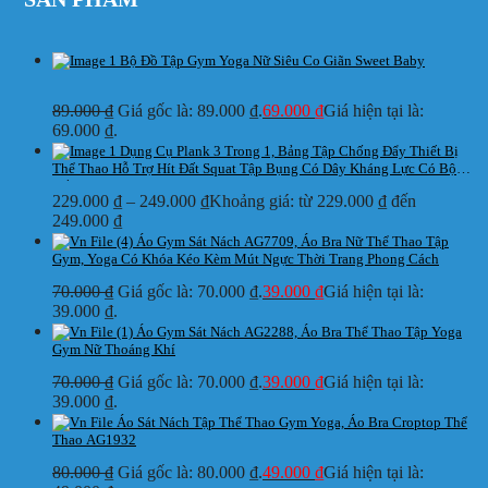
Bộ Đồ Tập Gym Yoga Nữ Siêu Co Giãn Sweet Baby
89.000
₫
Giá gốc là: 89.000 ₫.
69.000
₫
Giá hiện tại là:
69.000 ₫.
Dụng Cụ Plank 3 Trong 1, Bảng Tập Chống Đẩy Thiết Bị
Thể Thao Hỗ Trợ Hít Đất Squat Tập Bụng Có Dây Kháng Lực Có Bộ
Đếm
229.000
₫
–
249.000
₫
Khoảng giá: từ 229.000 ₫ đến
249.000 ₫
Áo Gym Sát Nách AG7709, Áo Bra Nữ Thể Thao Tập
Gym, Yoga Có Khóa Kéo Kèm Mút Ngực Thời Trang Phong Cách
70.000
₫
Giá gốc là: 70.000 ₫.
39.000
₫
Giá hiện tại là:
39.000 ₫.
Áo Gym Sát Nách AG2288, Áo Bra Thể Thao Tập Yoga
Gym Nữ Thoáng Khí
70.000
₫
Giá gốc là: 70.000 ₫.
39.000
₫
Giá hiện tại là:
39.000 ₫.
Áo Sát Nách Tập Thể Thao Gym Yoga, Áo Bra Croptop Thể
Thao AG1932
80.000
₫
Giá gốc là: 80.000 ₫.
49.000
₫
Giá hiện tại là: