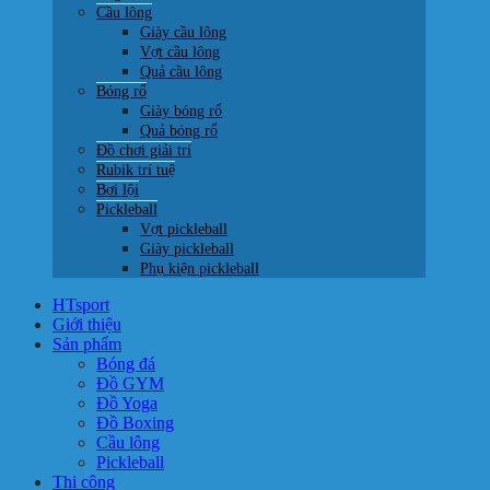
Cầu lông
Giày cầu lông
Vợt cầu lông
Quả cầu lông
Bóng rổ
Giày bóng rổ
Quả bóng rổ
Đồ chơi giải trí
Rubik trí tuệ
Bơi lội
Pickleball
Vợt pickleball
Giày pickleball
Phụ kiện pickleball
HTsport
Giới thiệu
Sản phẩm
Bóng đá
Đồ GYM
Đồ Yoga
Đồ Boxing
Cầu lông
Pickleball
Thi công