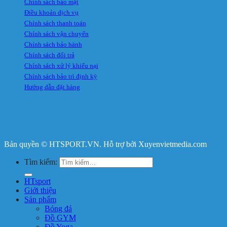
Chính sách bảo mật
Điều khoản dịch vụ
Chính sách thanh toán
Chính sách vận chuyển
Chính sách bảo hành
Chính sách đổi trả
Chính sách xử lý khiếu nại
Chính sách bảo trì định kỳ
Hướng dẫn đặt hàng
Bản quyền © HTSPORT.VN. Hỗ trợ bởi Xuyenvietmedia.com
Tìm kiếm:
HTsport
Giới thiệu
Sản phẩm
Bóng đá
Đồ GYM
Đồ Yoga