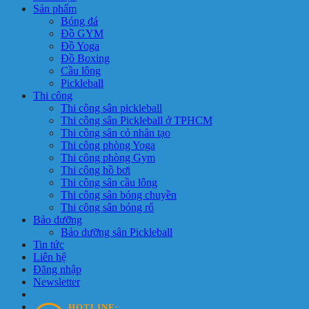
Sản phẩm
Bóng đá
Đồ GYM
Đồ Yoga
Đồ Boxing
Cầu lông
Pickleball
Thi công
Thi công sân pickleball
Thi công sân Pickleball ở TPHCM
Thi công sân cỏ nhân tạo
Thi công phòng Yoga
Thi công phòng Gym
Thi công hồ bơi
Thi công sân cầu lông
Thi công sân bóng chuyền
Thi công sân bóng rổ
Bảo dưỡng
Bảo dưỡng sân Pickleball
Tin tức
Liên hệ
Đăng nhập
Newsletter
HOTLINE: