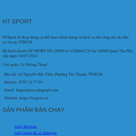
HT SPORT
HTSport là shop dụng cụ thể thao chính hãng và dịch vụ thi công sân thi đấu
uy tín tại TPHCM.
Hộ kinh doanh HT SPORT.VN. GPKD số 41X8043235 do UBND Quận Tân Phú
cấp ngày 14/07/2022
Chủ quản: Lê Hoàng Thoại
Địa chỉ: 42 Nguyễn Hữu Tiến, Phường Tây Thạnh, TP.HCM
Hotline: 0707 22 77 93
Email: htsportdotvn@gmail.com
Website: https://htsport.vn
SẢN PHẨM BÁN CHẠY
Giày đá bóng
Giày bóng đá cỏ nhân tạo