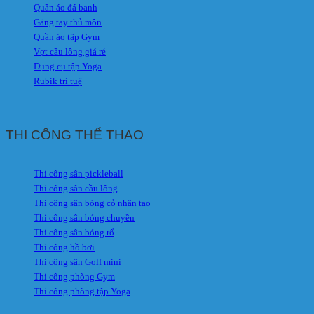
Quần áo đá banh
Găng tay thủ môn
Quần áo tập Gym
Vợt cầu lông giá rẻ
Dụng cụ tập Yoga
Rubik trí tuệ
THI CÔNG THỂ THAO
Thi công sân pickleball
Thi công sân cầu lông
Thi công sân bóng cỏ nhân tạo
Thi công sân bóng chuyền
Thi công sân bóng rổ
Thi công hồ bơi
Thi công sân Golf mini
Thi công phòng Gym
Thi công phòng tập Yoga