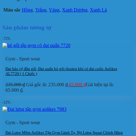
Màu sắc
Hồng
,
Trắng
,
Vàng
,
Xanh Dương
,
Xanh Lá
Sản phẩm tương tự
-72%
Gym - Sport wear
Đai bảo vệ đầu gối, Đai quấn bó gối thoáng khí có đai cuốn Aolikes
AL7720 ( 1 Chiếc )
235.000
₫
Giá gốc là: 235.000 ₫.
65.000
₫
Giá hiện tại là:
65.000 ₫.
-12%
Gym - Sport wear
Đai Lưng Mềm Aolikes Tập Gym Gánh Tạ, Nịt Lưng Squat Chính Hãng