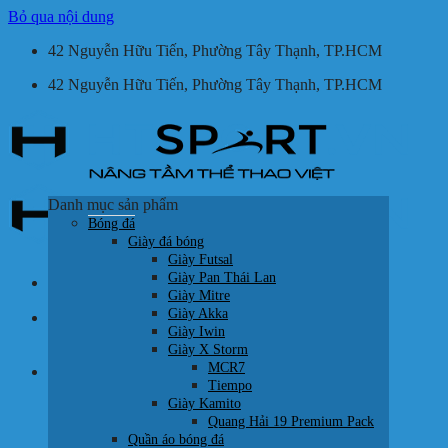
Bỏ qua nội dung
42 Nguyễn Hữu Tiến, Phường Tây Thạnh, TP.HCM
42 Nguyễn Hữu Tiến, Phường Tây Thạnh, TP.HCM
Danh mục sản phẩm
Bóng đá
Giày đá bóng
Giày Futsal
Giày Pan Thái Lan
Giày Mitre
Giày Akka
Tìm kiếm:
Giày Iwin
Giày X Storm
MCR7
Giỏ hàng /
0
₫
Tiempo
Giày Kamito
Quang Hải 19 Premium Pack
Quần áo bóng đá