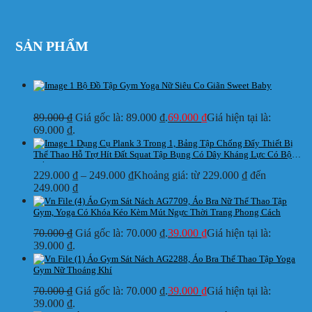
SẢN PHẨM
Bộ Đồ Tập Gym Yoga Nữ Siêu Co Giãn Sweet Baby
89.000
₫
Giá gốc là: 89.000 ₫.
69.000
₫
Giá hiện tại là:
69.000 ₫.
Dụng Cụ Plank 3 Trong 1, Bảng Tập Chống Đẩy Thiết Bị
Thể Thao Hỗ Trợ Hít Đất Squat Tập Bụng Có Dây Kháng Lực Có Bộ
Đếm
229.000
₫
–
249.000
₫
Khoảng giá: từ 229.000 ₫ đến
249.000 ₫
Áo Gym Sát Nách AG7709, Áo Bra Nữ Thể Thao Tập
Gym, Yoga Có Khóa Kéo Kèm Mút Ngực Thời Trang Phong Cách
70.000
₫
Giá gốc là: 70.000 ₫.
39.000
₫
Giá hiện tại là:
39.000 ₫.
Áo Gym Sát Nách AG2288, Áo Bra Thể Thao Tập Yoga
Gym Nữ Thoáng Khí
70.000
₫
Giá gốc là: 70.000 ₫.
39.000
₫
Giá hiện tại là:
39.000 ₫.