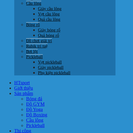
Cầu lông
Giày cầu lông
Vợt cầu lông
Quả cầu lông
Bóng rổ
Giày bóng rổ
Quả bóng rổ
Đồ chơi giải trí
Rubik trí tuệ
Bơi lội
Pickleball
Vợt pickleball
Giày pickleball
Phụ kiện pickleball
HTsport
Giới thiệu
Sản phẩm
Bóng đá
Đồ GYM
Đồ Yoga
Đồ Boxing
Cầu lông
Pickleball
Thi công