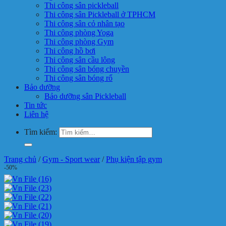
Thi công sân pickleball
Thi công sân Pickleball ở TPHCM
Thi công sân cỏ nhân tạo
Thi công phòng Yoga
Thi công phòng Gym
Thi công hồ bơi
Thi công sân cầu lông
Thi công sân bóng chuyền
Thi công sân bóng rổ
Bảo dưỡng
Bảo dưỡng sân Pickleball
Tin tức
Liên hệ
Tìm kiếm:
Trang chủ
/
Gym - Sport wear
/
Phụ kiện tập gym
-50%