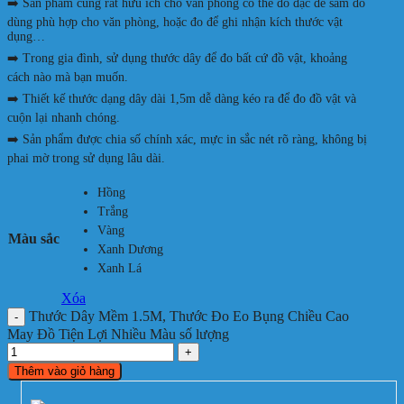
➡️ Sản phẩm cũng rất hữu ích cho văn phòng có thể đo đạc để sắm đồ
dùng phù hợp cho văn phòng, hoặc đo để ghi nhận kích thước vật
dụng…
➡️ Trong gia đình, sử dụng thước dây để đo bất cứ đồ vật, khoảng
cách nào mà bạn muốn.
➡️ Thiết kế thước dạng dây dài 1,5m dễ dàng kéo ra để đo đồ vật và
cuộn lại nhanh chóng.
➡️ Sản phẩm được chia số chính xác, mực in sắc nét rõ ràng, không bị
phai mờ trong sử dụng lâu dài.
Hồng
Trắng
Vàng
Màu sắc
Xanh Dương
Xanh Lá
Xóa
Thước Dây Mềm 1.5M, Thước Đo Eo Bụng Chiều Cao
May Đồ Tiện Lợi Nhiều Màu số lượng
Thêm vào giỏ hàng