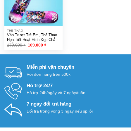
THỂ THAO
Ván Trượt Trẻ Em, Thể Thao
Họa Tiết Hoạt Hình Đẹp Chắc
Chắn Dài 60cm Giá Rẻ
Giá
Giá
179.000
₫
109.000
₫
gốc
hiện
là:
tại
179.000 ₫.
là:
109.000 ₫.
Miễn phí vận chuyển
Với đơn hàng trên 500k
Hỗ trợ 24/7
Hỗ trợ 24h/ngày và 7 ngày/tuần
7 ngày đổi trả hàng
Đổi trả trong vòng 3 ngày nếu sp lỗi