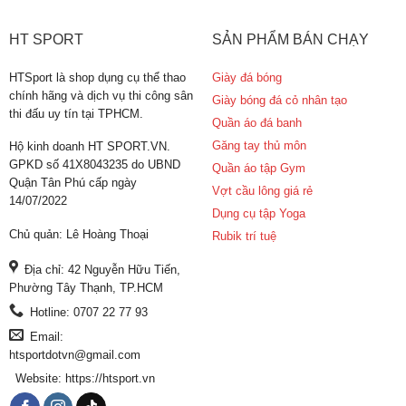
HT SPORT
SẢN PHẨM BÁN CHẠY
HTSport là shop dụng cụ thể thao
Giày đá bóng
chính hãng và dịch vụ thi công sân
Giày bóng đá cỏ nhân tạo
thi đấu uy tín tại TPHCM.
Quần áo đá banh
Găng tay thủ môn
Hộ kinh doanh HT SPORT.VN.
GPKD số 41X8043235 do UBND
Quần áo tập Gym
Quận Tân Phú cấp ngày
Vợt cầu lông giá rẻ
14/07/2022
Dụng cụ tập Yoga
Chủ quản: Lê Hoàng Thoại
Rubik trí tuệ
Địa chỉ: 42 Nguyễn Hữu Tiến,
Phường Tây Thạnh, TP.HCM
Hotline: 0707 22 77 93
Email:
htsportdotvn@gmail.com
Website: https://htsport.vn