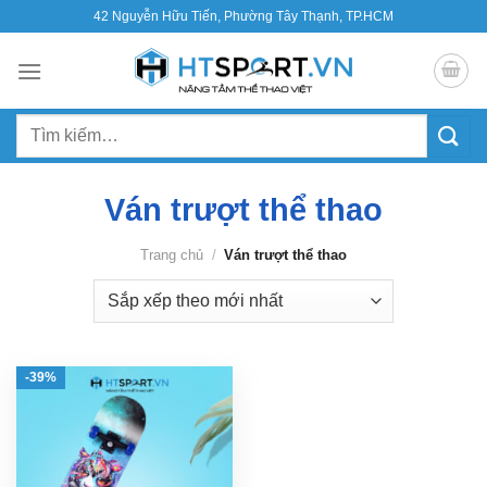
Bỏ
42 Nguyễn Hữu Tiến, Phường Tây Thạnh, TP.HCM
qua
nội
dung
Tìm
kiếm:
Ván trượt thể thao
Trang chủ
/
Ván trượt thể thao
-39%