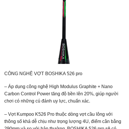
CÔNG NGHỆ VỢT BOSHIKA 526 pro
– Áp dụng công nghệ High Modulus Graphite + Nano
Carbon Control Power tăng độ bền lên 20%, giúp người
chơi có những cú đánh uy lực, chuẩn xác.
– Vợt Kumpoo K526 Pro thuộc dòng vợt cầu lông với
thông số khá dễ chịu như trọng lượng 4U, điểm cân bằng
290mm và so với bản thường, BOSHIKA 526 pro sẽ có