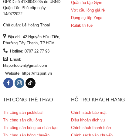
GPKD số 41X8043235 do UBND
Quần áo tập Gym
Quận Tân Phú cấp ngày
Vợt cầu lông giá rẻ
14/07/2022
Dụng cụ tập Yoga
Chủ quản: Lê Hoàng Thoại
Rubik trí tuệ
Địa chỉ: 42 Nguyễn Hữu Tiến,
Phường Tây Thạnh, TP.HCM
Hotline: 0707 22 77 93
Email:
htsportdotvn@gmail.com
Website: https://htsport.vn
THI CÔNG THỂ THAO
HỖ TRỢ KHÁCH HÀNG
Thi công sân pickleball
Chính sách bảo mật
Thi công sân cầu lông
Điều khoản dịch vụ
Thi công sân bóng cỏ nhân tạo
Chính sách thanh toán
Thi công sân bóng chuyền
Chính sách vận chuyển