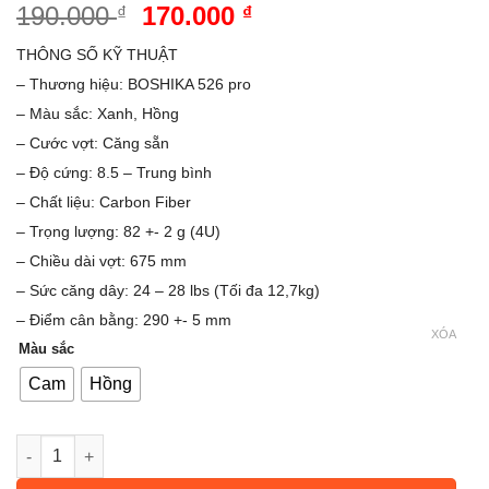
Giá
Giá
190.000
170.000
₫
₫
gốc
hiện
THÔNG SỐ KỸ THUẬT
là:
tại
– Thương hiệu: BOSHIKA 526 pro
190.000 ₫.
là:
– Màu sắc: Xanh, Hồng
170.000 ₫.
– Cước vợt: Căng sẵn
– Độ cứng: 8.5 – Trung bình
– Chất liệu: Carbon Fiber
– Trọng lượng: 82 +- 2 g (4U)
– Chiều dài vợt: 675 mm
– Sức căng dây: 24 – 28 lbs (Tối đa 12,7kg)
– Điểm cân bằng: 290 +- 5 mm
XÓA
Màu sắc
Cam
Hồng
Vợt Cầu Lông, Cặp Vợt Cầu Lông Boshika 526 Pro Kèm Túi Đự