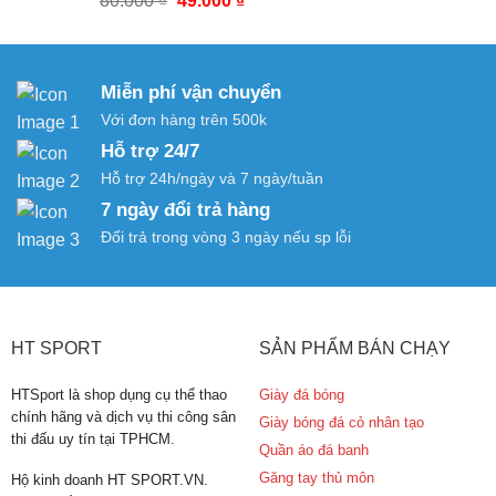
80.000
₫
49.000
₫
39.000 ₫.
gốc
hiện
là:
tại
80.000 ₫.
là:
Miễn phí vận chuyển
49.000 ₫.
Với đơn hàng trên 500k
Hỗ trợ 24/7
Hỗ trợ 24h/ngày và 7 ngày/tuần
7 ngày đổi trả hàng
Đổi trả trong vòng 3 ngày nếu sp lỗi
HT SPORT
SẢN PHẨM BÁN CHẠY
HTSport là shop dụng cụ thể thao
Giày đá bóng
chính hãng và dịch vụ thi công sân
Giày bóng đá cỏ nhân tạo
thi đấu uy tín tại TPHCM.
Quần áo đá banh
Găng tay thủ môn
Hộ kinh doanh HT SPORT.VN.