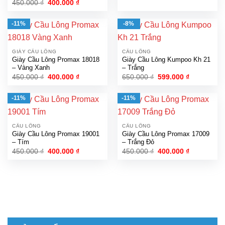
Giá
Giá
450.000
₫
400.000
₫
gốc
hiện
là:
tại
450.000 ₫.
là:
-11%
-8%
400.000 ₫.
GIÀY CẦU LÔNG
CẦU LÔNG
Giày Cầu Lông Promax 18018
Giày Cầu Lông Kumpoo Kh 21
– Vàng Xanh
– Trắng
Giá
Giá
Giá
Giá
450.000
₫
400.000
₫
650.000
₫
599.000
₫
gốc
hiện
gốc
hiện
là:
tại
là:
tại
450.000 ₫.
là:
650.000 ₫.
là:
-11%
-11%
400.000 ₫.
599.000 ₫.
CẦU LÔNG
CẦU LÔNG
Giày Cầu Lông Promax 19001
Giày Cầu Lông Promax 17009
– Tím
– Trắng Đỏ
Giá
Giá
Giá
Giá
450.000
₫
400.000
₫
450.000
₫
400.000
₫
gốc
hiện
gốc
hiện
là:
tại
là:
tại
450.000 ₫.
là:
450.000 ₫.
là:
400.000 ₫.
400.000 ₫.