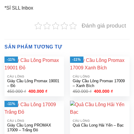
*Sỉ SLL Inbox
Đánh giá product
SẢN PHẨM TƯƠNG TỰ
-11%
-11%
CẦU LÔNG
CẦU LÔNG
Giày Cầu Lông Promax 19001
Giày Cầu Lông Promax 17009
– Đỏ
– Xanh Bích
Giá
Giá
Giá
Giá
450.000
₫
400.000
₫
450.000
₫
400.000
₫
gốc
hiện
gốc
hiện
là:
tại
là:
tại
450.000 ₫.
là:
450.000 ₫.
là:
-11%
400.000 ₫.
400.000 ₫.
CẦU LÔNG
CẦU LÔNG
Giày Cầu Long PROMAX
Quả Cầu Long Hải Yến – Bạc
17009 – Trắng Đỏ