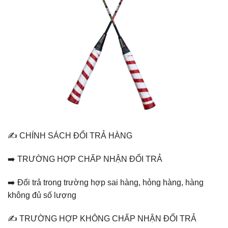
✍️ CHÍNH SÁCH ĐỔI TRẢ HÀNG
➡️ TRƯỜNG HỢP CHẤP NHẬN ĐỔI TRẢ
➡️ Đổi trả trong trường hợp sai hàng, hỏng hàng, hàng
không đủ số lượng
✍️ TRƯỜNG HỢP KHÔNG CHẤP NHẬN ĐỔI TRẢ