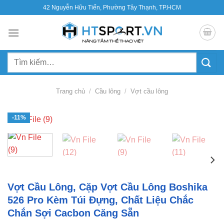
Bỏ
42 Nguyễn Hữu Tiến, Phường Tây Thạnh, TP.HCM
qua
nội
dung
Tìm
kiếm:
Trang chủ
/
Cầu lông
/
Vợt cầu lông
-11%
Vợt Cầu Lông, Cặp Vợt Cầu Lông Boshika
526 Pro Kèm Túi Đựng, Chất Liệu Chắc
Chắn Sợi Cacbon Căng Sẵn