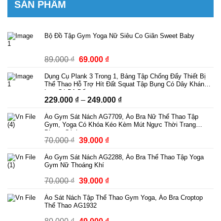
SẢN PHẨM
Bộ Đồ Tập Gym Yoga Nữ Siêu Co Giãn Sweet Baby
Giá
Giá
89.000
₫
69.000
₫
gốc
hiện
Dụng Cụ Plank 3 Trong 1, Bảng Tập Chống Đẩy Thiết Bị
là:
tại
Thể Thao Hỗ Trợ Hít Đất Squat Tập Bụng Có Dây Kháng
89.000 ₫.
là:
Lực Có Bộ Đếm
Khoảng
229.000
₫
–
249.000
₫
69.000 ₫.
giá:
Áo Gym Sát Nách AG7709, Áo Bra Nữ Thể Thao Tập
từ
Gym, Yoga Có Khóa Kéo Kèm Mút Ngực Thời Trang
229.000 ₫
Phong Cách
Giá
Giá
70.000
₫
39.000
₫
đến
gốc
hiện
249.000 ₫
Áo Gym Sát Nách AG2288, Áo Bra Thể Thao Tập Yoga
là:
tại
Gym Nữ Thoáng Khí
70.000 ₫.
là:
Giá
Giá
70.000
₫
39.000
₫
39.000 ₫.
gốc
hiện
Áo Sát Nách Tập Thể Thao Gym Yoga, Áo Bra Croptop
là:
tại
Thể Thao AG1932
70.000 ₫.
là:
Giá
Giá