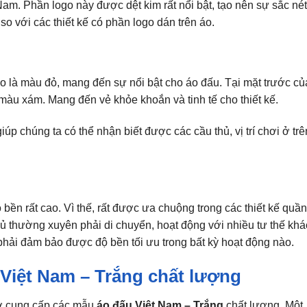
Nam. Phần logo này được dệt kim rất nổi bật, tạo nên sự sắc nét
o với các thiết kế có phần logo dán trên áo.
 áo là màu đỏ, mang đến sự nổi bật cho áo đấu. Tại mặt trước củ
màu xám. Mang đến vẻ khỏe khoắn và tinh tế cho thiết kế.
iúp chúng ta có thể nhận biết được các cầu thủ, vị trí chơi ở trê
 bền rất cao. Vì thế, rất được ưa chuộng trong các thiết kế quầ
hủ thường xuyên phải di chuyển, hoạt động với nhiều tư thế khá
n phải đảm bảo được độ bền tối ưu trong bất kỳ hoạt động nào.
 Việt Nam – Trắng chất lượng
 sở cung cấp các mẫu
áo đấu Việt Nam – Trắng
chất lượng. Một