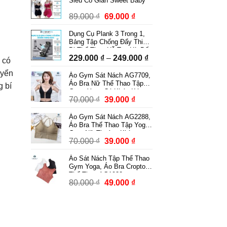
Siêu Co Giãn Sweet Baby
Giá
Giá
89.000
₫
69.000
₫
gốc
hiện
Dụng Cụ Plank 3 Trong 1,
là:
tại
Bảng Tập Chống Đẩy Thiết
89.000 ₫.
là:
Bị Thể Thao Hỗ Trợ Hít Đất
Khoảng
229.000
₫
–
249.000
₫
Squat Tập Bụng Có Dây
69.000 ₫.
i có
Kháng Lực Có Bộ Đếm
giá:
uyển
Áo Gym Sát Nách AG7709,
từ
Áo Bra Nữ Thể Thao Tập
g bí
229.000 ₫
Gym, Yoga Có Khóa Kéo
Giá
Giá
70.000
₫
39.000
₫
Kèm Mút Ngực Thời Trang
đến
Phong Cách
gốc
hiện
249.000 ₫
Áo Gym Sát Nách AG2288,
là:
tại
Áo Bra Thể Thao Tập Yoga
70.000 ₫.
là:
Gym Nữ Thoáng Khí
Giá
Giá
70.000
₫
39.000
₫
39.000 ₫.
gốc
hiện
Áo Sát Nách Tập Thể Thao
là:
tại
Gym Yoga, Áo Bra Croptop
70.000 ₫.
là:
Thể Thao AG1932
Giá
Giá
80.000
₫
49.000
₫
39.000 ₫.
gốc
hiện
là:
tại
80.000 ₫.
là:
49.000 ₫.