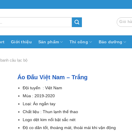
Giỏ h
rt
Giới thiệu
Sản phẩm
Thi công
Bảo dưỡng
 banh câu lạc bộ
Áo Đấu Việt Nam – Trắng
Đội tuyển : Việt Nam
Mùa : 2019-2020
Loại: Áo ngắn tay
Chất liệu : Thun lạnh thể thao
Logo dệt kim nổi bật sắc nét
Độ co dãn tốt, thoáng mát, thoải mái khi vận động