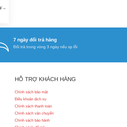
TF –
Giá
hiện
ại
à:
519.000 ₫.
7 ngày đổi trả hàng
Đổi trả trong vòng 3 ngày nếu sp lỗi
HỖ TRỢ KHÁCH HÀNG
Chính sách bảo mật
Điều khoản dịch vụ
Chính sách thanh toán
Chính sách vận chuyển
Chính sách bảo hành