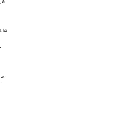
, ấn
a áo
n
n áo
c