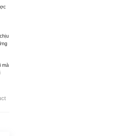
ược
chịu
hững
i mà
i
uct