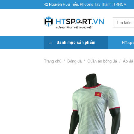
Bỏ
42 Nguyễn Hữu Tiến, Phường Tây Thạnh, TP.HCM
qua
nội
Tìm
dung
kiếm:
Danh mục sản phẩm
HTspo
Trang chủ
/
Bóng đá
/
Quần áo bóng đá
/
Áo đá