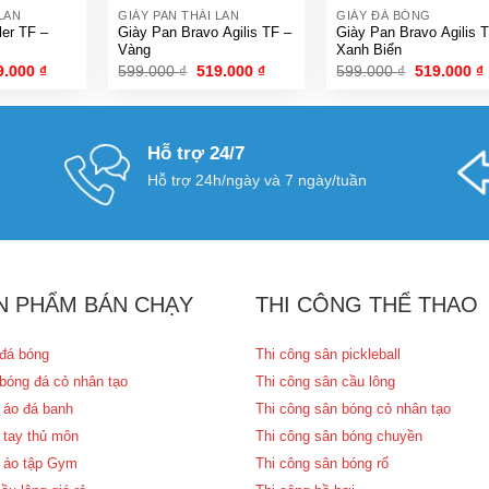
LAN
GIÀY PAN THÁI LAN
GIÀY ĐÁ BÓNG
ler TF –
Giày Pan Bravo Agilis TF –
Giày Pan Bravo Agilis 
Vàng
Xanh Biển
á
Giá
Giá
Giá
Giá
9.000
₫
599.000
₫
519.000
₫
599.000
₫
519.000
₫
c
hiện
gốc
hiện
gốc
tại
là:
tại
là:
t
.000 ₫.
là:
599.000 ₫.
là:
599.000 ₫.
l
519.000 ₫.
519.000 ₫.
Hỗ trợ 24/7
Hỗ trợ 24h/ngày và 7 ngày/tuần
N PHẨM BÁN CHẠY
THI CÔNG THỂ THAO
đá bóng
Thi công sân pickleball
bóng đá cỏ nhân tạo
Thi công sân cầu lông
 áo đá banh
Thi công sân bóng cỏ nhân tạo
 tay thủ môn
Thi công sân bóng chuyền
 áo tập Gym
Thi công sân bóng rổ