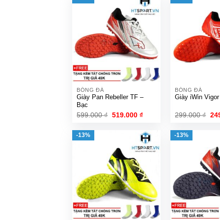
BÓNG ĐÁ
BÓNG ĐÁ
Giày Pan Rebeller TF –
Giày iWin Vigo
Bạc
Giá
Giá
Gi
599.000
₫
519.000
₫
299.000
₫
24
gốc
hiện
gố
là:
tại
là:
599.000 ₫.
là:
299
-13%
-13%
519.000 ₫.