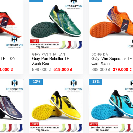
GIÀY PAN THÁI LAN
BÓNG ĐÁ
r TF – Đỏ
Giày Pan Rebeller TF –
Giày iWin Superstar TF
Xanh Rêu
Cam Xanh
á
Giá
Giá
Giá
Giá
9.000
₫
599.000
₫
519.000
₫
399.000
₫
379.000
₫
c
hiện
gốc
hiện
gốc
tại
là:
tại
là:
t
.000 ₫.
là:
599.000 ₫.
là:
399.000 ₫.
l
-13%
-13%
249.000 ₫.
519.000 ₫.