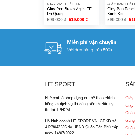
GIÀY PAN THÁI LAN
GIÀY PAN THÁI 
Giày Pan Bravo Agilis TF –
Giày Pan Rebel
Dạ Quang
Xanh Đen
Giá
Giá
Gi
599.000
₫
519.000
₫
599.000
₫
51
gốc
hiện
gố
là:
tại
là:
599.000 ₫.
là:
599
519.000 ₫.
Miễn phí vận chuyển
Với đơn hàng trên 500k
HT SPORT
SẢ
HTSport là shop dụng cụ thể thao chính
Giày 
hãng và dịch vụ thi công sân thi đấu uy
Giày 
tín tại TPHCM.
Quần
Găng
Hộ kinh doanh HT SPORT.VN. GPKD số
41X8043235 do UBND Quận Tân Phú cấp
Quần
ngày 14/07/2022