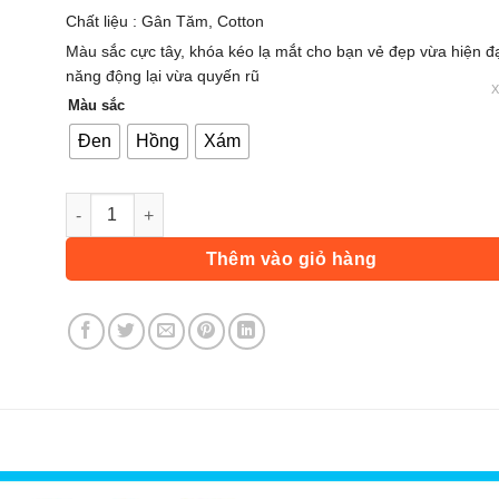
Chất liệu : Gân Tăm, Cotton
Màu sắc cực tây, khóa kéo lạ mắt cho bạn vẻ đẹp vừa hiện đạ
năng động lại vừa quyến rũ
Màu sắc
Đen
Hồng
Xám
Áo Gym Sát Nách AG7709, Áo Bra Nữ Thể Thao Tập Gym
Thêm vào giỏ hàng