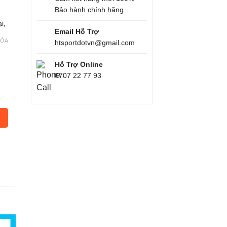
Bảo hành chính hãng
i,
Email Hỗ Trợ
XÓA
htsportdotvn@gmail.com
Hỗ Trợ Online
0707 22 77 93
, Yoga Có Khóa Kéo Kèm Mút Ngực Thời Trang Phong Cách số l