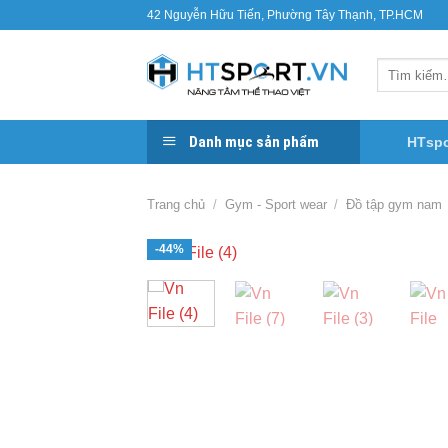
Bỏ
42 Nguyễn Hữu Tiến, Phường Tây Thạnh, TP.HCM
qua
nội
Tìm
dung
kiếm:
Danh mục sản phẩm
HTspo
Trang chủ
/
Gym - Sport wear
/
Đồ tập gym nam
-44%