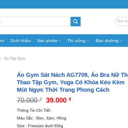
Giỏ h
rt
Giới thiệu
Sản phẩm
Thi công
Bảo dưỡng
/
Áo Tập Gym
Áo Gym Sát Nách AG7709, Áo Bra Nữ Th
Thao Tập Gym, Yoga Có Khóa Kéo Kèm
Mút Ngực Thời Trang Phong Cách
Giá
Giá
70.000
39.000
₫
₫
gốc
hiện
Thông Tin Chi Tiết :
là:
tại
Màu Sắc : Đen, Xám, Hồng
70.000 ₫.
là:
Size : Freesize dưới 65kg
39.000 ₫.