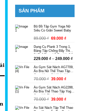
SẢN PHẨM
Bộ Đồ Tập Gym Yoga Nữ
Siêu Co Giãn Sweet Baby
Giá
Giá
89.000
₫
69.000
₫
gốc
hiện
Dụng Cụ Plank 3 Trong 1,
là:
tại
Bảng Tập Chống Đẩy Thiết
89.000 ₫.
là:
Bị Thể Thao Hỗ Trợ Hít Đất
Khoảng
229.000
₫
–
249.000
₫
Squat Tập Bụng Có Dây
69.000 ₫.
Kháng Lực Có Bộ Đếm
giá:
Áo Gym Sát Nách AG7709,
từ
Áo Bra Nữ Thể Thao Tập
229.000 ₫
Gym, Yoga Có Khóa Kéo
Giá
Giá
70.000
₫
39.000
₫
Kèm Mút Ngực Thời Trang
đến
Phong Cách
gốc
hiện
249.000 ₫
Áo Gym Sát Nách AG2288,
là:
tại
Áo Bra Thể Thao Tập Yoga
70.000 ₫.
là:
Gym Nữ Thoáng Khí
Giá
Giá
70.000
₫
39.000
₫
39.000 ₫.
gốc
hiện
Áo Sát Nách Tập Thể Thao
là:
tại