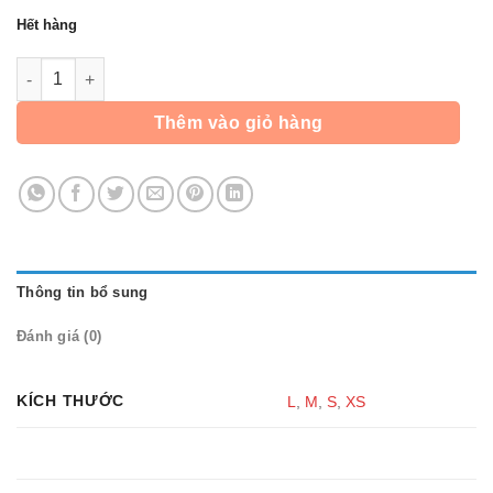
Hết hàng
Quần Tập Gym After All Short Zip - Xanh Rêu số lượng
Thêm vào giỏ hàng
Thông tin bổ sung
Đánh giá (0)
KÍCH THƯỚC
L
,
M
,
S
,
XS