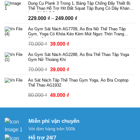
Dụng Cụ Plank 3 Trong 1, Bảng Tập Chống Đẩy Thiết Bị
là:
tại
Thể Thao Hỗ Trợ Hít Đất Squat Tập Bụng Có Dây Kháng
89.000 ₫.
là:
Lực Có Bộ Đếm
Khoảng
229.000
₫
–
249.000
₫
69.000 ₫.
giá:
Áo Gym Sát Nách AG7709, Áo Bra Nữ Thể Thao Tập
từ
Gym, Yoga Có Khóa Kéo Kèm Mút Ngực Thời Trang
229.000 ₫
Phong Cách
Giá
Giá
70.000
₫
39.000
₫
đến
gốc
hiện
249.000 ₫
Áo Gym Sát Nách AG2288, Áo Bra Thể Thao Tập Yoga
là:
tại
Gym Nữ Thoáng Khí
70.000 ₫.
là:
Giá
Giá
70.000
₫
39.000
₫
39.000 ₫.
gốc
hiện
Áo Sát Nách Tập Thể Thao Gym Yoga, Áo Bra Croptop
là:
tại
Thể Thao AG1932
70.000 ₫.
là:
Giá
Giá
80.000
₫
49.000
₫
39.000 ₫.
gốc
hiện
là:
tại
80.000 ₫.
là:
Miễn phí vận chuyển
49.000 ₫.
Với đơn hàng trên 500k
Hỗ trợ 24/7