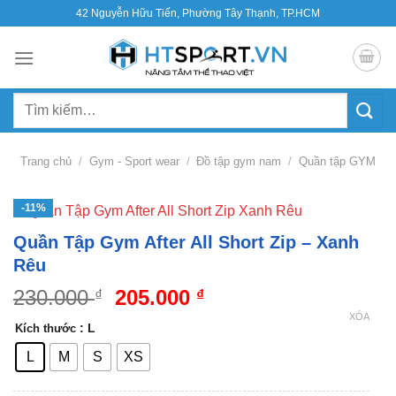
Bỏ
42 Nguyễn Hữu Tiến, Phường Tây Thạnh, TP.HCM
qua
nội
dung
Tìm
kiếm:
Trang chủ
/
Gym - Sport wear
/
Đồ tập gym nam
/
Quần tập GYM
-11%
Quần Tập Gym After All Short Zip – Xanh
Rêu
Giá
Giá
230.000
205.000
₫
₫
gốc
hiện
XÓA
: L
Kích thước
là:
tại
230.000 ₫.
là:
L
M
S
XS
205.000 ₫.