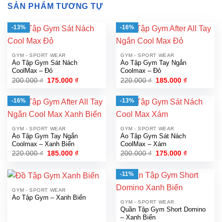
SẢN PHẨM TƯƠNG TỰ
-13%
-16%
GYM - SPORT WEAR
GYM - SPORT WEAR
Áo Tập Gym Sát Nách
Áo Tập Gym Tay Ngắn
CoolMax – Đỏ
Coolmax – Đỏ
Giá
Giá
Giá
Giá
200.000
₫
175.000
₫
220.000
₫
185.000
₫
gốc
hiện
gốc
hiện
là:
tại
là:
tại
200.000 ₫.
là:
220.000 ₫.
là:
-16%
-13%
175.000 ₫.
185.000 ₫.
GYM - SPORT WEAR
GYM - SPORT WEAR
Áo Tập Gym Tay Ngắn
Áo Tập Gym Sát Nách
Coolmax – Xanh Biển
CoolMax – Xám
Giá
Giá
Giá
Giá
220.000
₫
185.000
₫
200.000
₫
175.000
₫
gốc
hiện
gốc
hiện
là:
tại
là:
tại
220.000 ₫.
là:
200.000 ₫.
là:
-11%
185.000 ₫.
175.000 ₫.
GYM - SPORT WEAR
Áo Tập Gym – Xanh Biển
GYM - SPORT WEAR
Quần Tập Gym Short Domino
– Xanh Biển