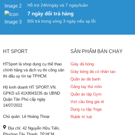
Hỗ trợ 24h/ngày và 7 ngày/tuần
7 ngày đổi trả hàng
Đổi trả trong vòng 3 ngày nếu sp lỗi
HT SPORT
SẢN PHẨM BÁN CHẠY
HTSport là shop dụng cụ thể thao
Giày đá bóng
chính hãng và dịch vụ thi công sân
Giày bóng đá cỏ nhân tạo
thi đấu uy tín tại TPHCM.
Quần áo đá banh
Găng tay thủ môn
Hộ kinh doanh HT SPORT.VN.
GPKD số 41X8043235 do UBND
Quần áo tập Gym
Quận Tân Phú cấp ngày
Vợt cầu lông giá rẻ
14/07/2022
Dụng cụ tập Yoga
Chủ quản: Lê Hoàng Thoại
Rubik trí tuệ
Địa chỉ: 42 Nguyễn Hữu Tiến,
Phường Tây Thạnh, TP.HCM