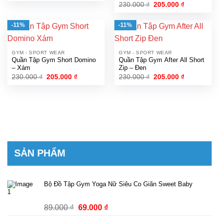
Giá
Giá
230.000
₫
205.000
₫
gốc
hiện
là:
tại
230.000 ₫.
là:
-11%
-11%
205.000 ₫.
GYM - SPORT WEAR
GYM - SPORT WEAR
Quần Tập Gym Short Domino
Quần Tập Gym After All Short
– Xám
Zip – Đen
Giá
Giá
Giá
Giá
230.000
₫
205.000
₫
230.000
₫
205.000
₫
gốc
hiện
gốc
hiện
là:
tại
là:
tại
230.000 ₫.
là:
230.000 ₫.
là:
205.000 ₫.
205.000 ₫.
SẢN PHẨM
Bộ Đồ Tập Gym Yoga Nữ Siêu Co Giãn Sweet Baby
Giá
Giá
89.000
₫
69.000
₫
gốc
hiện