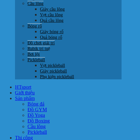
Cầu lông
Giày cầu lông
Vợt cầu lông
Quả cầu lông
Bóng rổ
Giày bóng rổ
Quả bóng rổ
Đồ chơi giải trí
Rubik trí tuệ
Bơi lội
Pickleball
Vợt pickleball
Giày pickleball
Phụ kiện pickleball
HTsport
Giới thiệu
Sản phẩm
Bóng đá
Đồ GYM
Đồ Yoga
Đồ Boxing
Cầu lông
Pickleball
Thi công