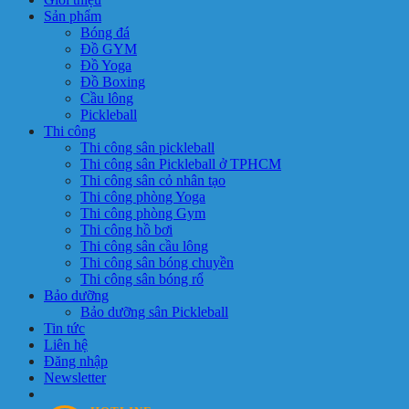
Sản phẩm
Bóng đá
Đồ GYM
Đồ Yoga
Đồ Boxing
Cầu lông
Pickleball
Thi công
Thi công sân pickleball
Thi công sân Pickleball ở TPHCM
Thi công sân cỏ nhân tạo
Thi công phòng Yoga
Thi công phòng Gym
Thi công hồ bơi
Thi công sân cầu lông
Thi công sân bóng chuyền
Thi công sân bóng rổ
Bảo dưỡng
Bảo dưỡng sân Pickleball
Tin tức
Liên hệ
Đăng nhập
Newsletter