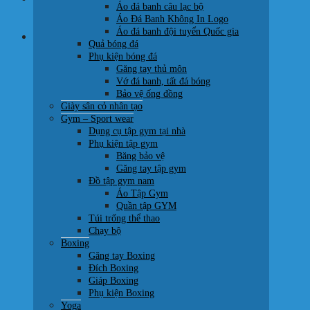
Áo đá banh câu lạc bộ
0707 22 77 93
Áo Đá Banh Không In Logo
Áo đá banh đội tuyển Quốc gia
Giỏ hàng
Quả bóng đá
Phụ kiện bóng đá
Găng tay thủ môn
Vớ đá banh, tất đá bóng
Bảo vệ ống đồng
Giày sân cỏ nhân tạo
Chưa có sản phẩm trong giỏ hàng.
Gym – Sport wear
Dụng cụ tập gym tại nhà
Quay trở lại cửa hàng
Phụ kiện tập gym
Băng bảo vệ
Găng tay tập gym
Đồ tập gym nam
Áo Tập Gym
Quần tập GYM
Túi trống thể thao
Chạy bộ
Boxing
Găng tay Boxing
Đích Boxing
Giáp Boxing
Phụ kiện Boxing
Yoga