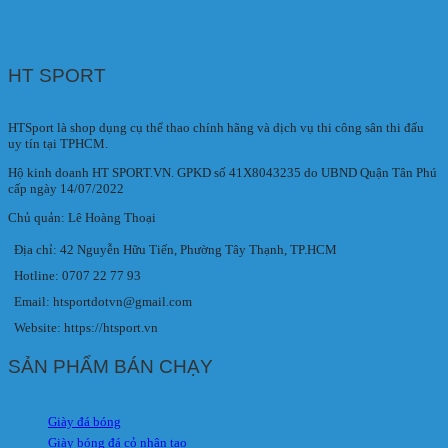
HT SPORT
HTSport là shop dụng cụ thể thao chính hãng và dịch vụ thi công sân thi đấu
uy tín tại TPHCM.
Hộ kinh doanh HT SPORT.VN. GPKD số 41X8043235 do UBND Quận Tân Phú
cấp ngày 14/07/2022
Chủ quản: Lê Hoàng Thoại
Địa chỉ: 42 Nguyễn Hữu Tiến, Phường Tây Thạnh, TP.HCM
Hotline: 0707 22 77 93
Email: htsportdotvn@gmail.com
Website: https://htsport.vn
SẢN PHẨM BÁN CHẠY
Giày đá bóng
Giày bóng đá cỏ nhân tạo