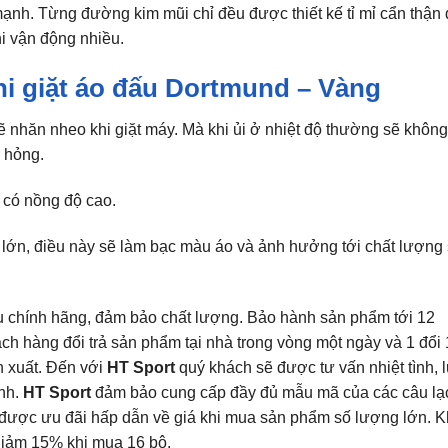
mạnh. Từng đường kim mũi chỉ đều được thiết kế tỉ mỉ cẩn thận
i vận động nhiều.
hi giặt áo đấu Dortmund – Vàng
 sẽ nhăn nheo khi giặt máy. Mà khi ủi ở nhiệt độ thường sẽ không
i hỏng.
 có nồng độ cao.
ớn, điều này sẽ làm bạc màu áo và ảnh hưởng tới chất lượng
u chính hãng, đảm bảo chất lượng. Bảo hành sản phẩm tới 12
h hàng đổi trả sản phẩm tại nhà trong vòng một ngày và 1 đổi 
n xuất. Đến với
HT Sport
quý khách sẽ được tư vấn nhiệt tình, 
nh.
HT Sport
đảm bảo cung cấp đầy đủ mẫu mã của các câu lạ
n được ưu đãi hấp dẫn về giá khi mua sản phẩm số lượng lớn. K
giảm 15% khi mua 16 bộ.