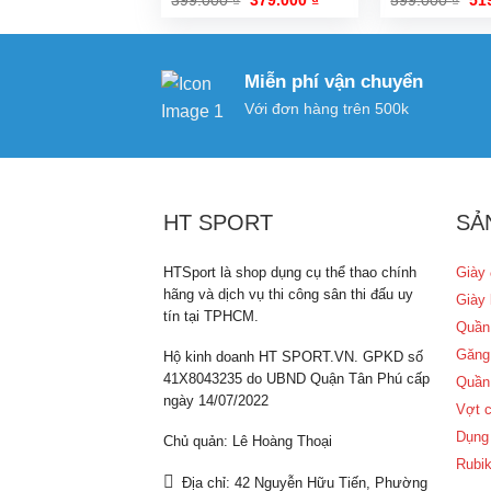
gốc
hiện
gố
là:
tại
là:
399.000 ₫.
là:
599
379.000 ₫.
Miễn phí vận chuyển
Với đơn hàng trên 500k
HT SPORT
SẢ
HTSport là shop dụng cụ thể thao chính
Giày 
hãng và dịch vụ thi công sân thi đấu uy
Giày 
tín tại TPHCM.
Quần
Găng
Hộ kinh doanh HT SPORT.VN. GPKD số
41X8043235 do UBND Quận Tân Phú cấp
Quần
ngày 14/07/2022
Vợt c
Dụng 
Chủ quản: Lê Hoàng Thoại
Rubik
Địa chỉ: 42 Nguyễn Hữu Tiến, Phường