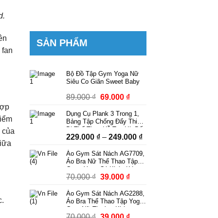
d.
ên
SẢN PHẨM
 fan
Bộ Đồ Tập Gym Yoga Nữ
Siêu Co Giãn Sweet Baby
Giá
Giá
89.000
₫
69.000
₫
gốc
hiện
hợp
Dụng Cụ Plank 3 Trong 1,
là:
tại
điểm
Bảng Tập Chống Đẩy Thiết
89.000 ₫.
là:
Bị Thể Thao Hỗ Trợ Hít Đất
o của
Khoảng
229.000
₫
–
249.000
₫
Squat Tập Bụng Có Dây
69.000 ₫.
giữa
Kháng Lực Có Bộ Đếm
giá:
Áo Gym Sát Nách AG7709,
từ
Áo Bra Nữ Thể Thao Tập
229.000 ₫
Gym, Yoga Có Khóa Kéo
Giá
Giá
70.000
₫
39.000
₫
Kèm Mút Ngực Thời Trang
đến
Phong Cách
gốc
hiện
249.000 ₫
Áo Gym Sát Nách AG2288,
là:
tại
c.
Áo Bra Thể Thao Tập Yoga
70.000 ₫.
là:
Gym Nữ Thoáng Khí
Giá
Giá
70.000
₫
39.000
₫
39.000 ₫.