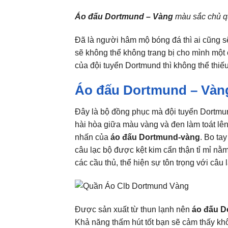
Áo đấu Dortmund – Vàng
màu sắc chủ qu
Đã là người hâm mộ bóng đá thì ai cũng s
sẽ không thể không trang bị cho mình một 
của đội tuyển Dortmund thì không thể thiế
Áo đấu Dortmund – Vàng
Đây là bộ đồng phục mà đội tuyển Dortmun
hài hòa giữa màu vàng và đen làm toát lê
nhấn của
áo đấu Dortmund-vàng
. Bo ta
câu lạc bộ được kệt kim cẩn thận tỉ mỉ nằ
các cầu thủ, thể hiện sự tôn trọng với câu 
Được sản xuất từ thun lạnh nên
áo đấu 
Khả năng thấm hút tốt bạn sẽ cảm thấy khô