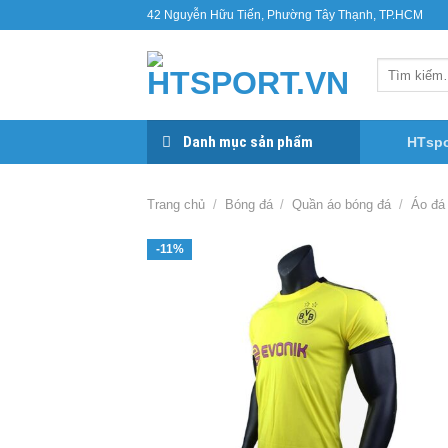
Bỏ
42 Nguyễn Hữu Tiến, Phường Tây Thạnh, TP.HCM
qua
nội
Tìm
dung
kiếm:
Danh mục sản phẩm
HTspo
Trang chủ
/
Bóng đá
/
Quần áo bóng đá
/
Áo đá
-11%