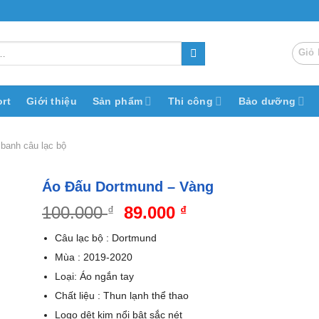
Giỏ 
rt
Giới thiệu
Sản phẩm
Thi công
Bảo dưỡng
 banh câu lạc bộ
Áo Đấu Dortmund – Vàng
Giá
Giá
100.000
89.000
₫
₫
gốc
hiện
Câu lạc bộ : Dortmund
là:
tại
Mùa : 2019-2020
100.000 ₫.
là:
Loại: Áo ngắn tay
89.000 ₫.
Chất liệu : Thun lạnh thể thao
Logo dệt kim nổi bật sắc nét