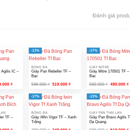
Đánh giá prod
-13%
-17%
BÓNG ĐÁ
GIÀY MITRE
Agilis IC –
Giày Pan Rebeller TF –
Giày Mitre 170501 TF –
Bạc
Bạc
á
Giá
Giá
Giá
Giá
9.000
₫
599.000
₫
519.000
₫
590.000
₫
490.000
₫
c
hiện
gốc
hiện
gốc
tại
là:
tại
là:
t
.000 ₫.
là:
599.000 ₫.
là:
590.000 ₫.
l
-17%
-13%
479.000 ₫.
519.000 ₫.
LAN
BÓNG ĐÁ
GIÀY PAN THÁI LAN
ler TF –
Giày iWin Vigor TF – Xanh
Giày Pan Bravo Agilis 
Trắng
Dạ Quang
á
Giá
Giá
Giá
Giá
9.000
₫
299.000
₫
249.000
₫
599.000
₫
519.000
₫