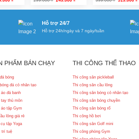
c
hiện
gốc
hiện
gốc
tại
là:
tại
là:
t
.000 ₫.
là:
299.000 ₫.
là:
599.000 ₫.
l
519.000 ₫.
249.000 ₫.
Hỗ trợ 24/7
Hỗ trợ 24h/ngày và 7 ngày/tuần
N PHẨM BÁN CHẠY
THI CÔNG THỂ THAO
đá bóng
Thi công sân pickleball
bóng đá cỏ nhân tạo
Thi công sân cầu lông
 áo đá banh
Thi công sân bóng cỏ nhân tạo
 tay thủ môn
Thi công sân bóng chuyền
 áo tập Gym
Thi công sân bóng rổ
ầu lông giá rẻ
Thi công hồ bơi
cụ tập Yoga
Thi công sân Golf mini
 trí tuệ
Thi công phòng Gym