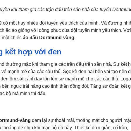
yền khi tham gia các trận đấu trên sân nhà của tuyển Dortmun
ẽ có một hay nhiều đội tuyển yêu thích của mình. Và đương nhi
chiếc áo giống với đồng phục của đội tuyển mình yêu thích. Với
u một chiếc
áo đấu Dortmund-vàng.
 kết hợp với đen
d thường mặc khi tham gia các trận đấu trên sân nhà. Sự kết 
n vẻ mạnh mẽ của các cầu thủ. Sọc kẻ đen hai bên vai tạo nên 
y đen ôm sát cánh tay tôn lên sự mạnh mẽ cho các cầu thủ. Log
m bên ngực trái nâng cao tinh thần đồng đội. Tăng sự đoàn kết 
lạc bộ mà mình thi đấu.
Dortmund-vàng
đem lại sự thoải mái, thoáng mát cho người mặ
 thoáng dễ chịu khi mặc bộ đồ này. Thiết kế đơn giản, cổ tròn,