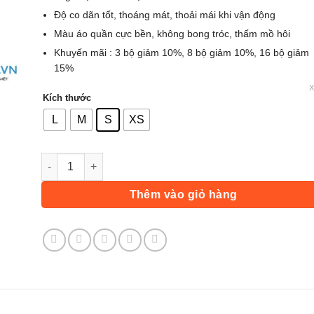
Độ co dãn tốt, thoáng mát, thoải mái khi vận động
Màu áo quần cực bền, không bong tróc, thấm mồ hôi
Khuyến mãi : 3 bộ giảm 10%, 8 bộ giảm 10%, 16 bộ giảm
15%
Kích thước
L
M
S
XS
Áo Đấu Dortmund - Vàng số lượng
Thêm vào giỏ hàng