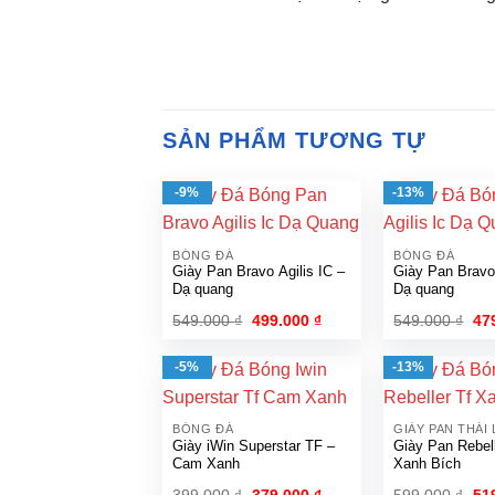
SẢN PHẨM TƯƠNG TỰ
-9%
-13%
BÓNG ĐÁ
BÓNG ĐÁ
Giày Pan Bravo Agilis IC –
Giày Pan Bravo 
Dạ quang
Dạ quang
Giá
Giá
Gi
549.000
₫
499.000
₫
549.000
₫
47
gốc
hiện
gố
là:
tại
là:
549.000 ₫.
là:
549
-5%
-13%
499.000 ₫.
BÓNG ĐÁ
GIÀY PAN THÁI 
Giày iWin Superstar TF –
Giày Pan Rebel
Cam Xanh
Xanh Bích
Giá
Giá
Gi
399.000
₫
379.000
₫
599.000
₫
51