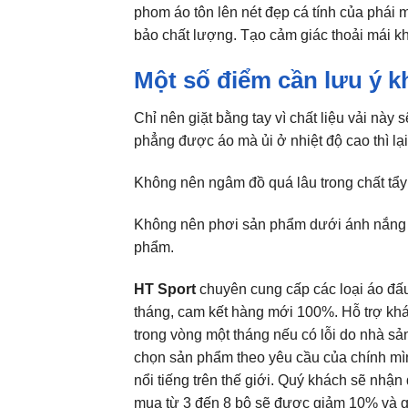
phom áo tôn lên nét đẹp cá tính của phái 
bảo chất lượng. Tạo cảm giác thoải mái kh
Một số điểm cần lưu ý k
Chỉ nên giặt bằng tay vì chất liệu vải này
phẳng được áo mà ủi ở nhiệt độ cao thì lạ
Không nên ngâm đồ quá lâu trong chất tẩy
Không nên phơi sản phẩm dưới ánh nắng l
phẩm.
HT Sport
chuyên cung cấp các loại áo đấ
tháng, cam kết hàng mới 100%. Hỗ trợ khác
trong vòng một tháng nếu có lỗi do nhà sả
chọn sản phẩm theo yêu cầu của chính mì
nổi tiếng trên thế giới. Quý khách sẽ nhậ
mua từ 3 đến 8 bộ sẽ được giảm 10% và 