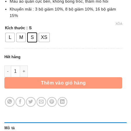
Màu áo quần cực bền, không bong tróc, thấm mồ hôi
Khuyến mãi : 3 bộ giảm 10%, 8 bộ giảm 10%, 16 bộ giảm
15%
XÓA
: S
Kích thước
L
M
S
XS
Hết hàng
Áo Đấu Arsenal - Vàng số lượng
Thêm vào giỏ hàng
Mô tả