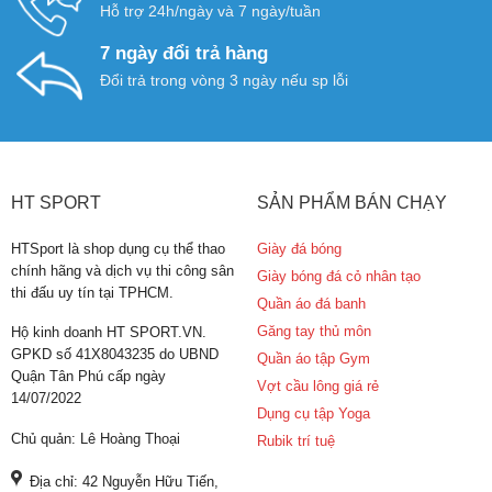
Hỗ trợ 24h/ngày và 7 ngày/tuần
7 ngày đổi trả hàng
Đổi trả trong vòng 3 ngày nếu sp lỗi
HT SPORT
SẢN PHẨM BÁN CHẠY
HTSport là shop dụng cụ thể thao
Giày đá bóng
chính hãng và dịch vụ thi công sân
Giày bóng đá cỏ nhân tạo
thi đấu uy tín tại TPHCM.
Quần áo đá banh
Găng tay thủ môn
Hộ kinh doanh HT SPORT.VN.
GPKD số 41X8043235 do UBND
Quần áo tập Gym
Quận Tân Phú cấp ngày
Vợt cầu lông giá rẻ
14/07/2022
Dụng cụ tập Yoga
Chủ quản: Lê Hoàng Thoại
Rubik trí tuệ
Địa chỉ: 42 Nguyễn Hữu Tiến,