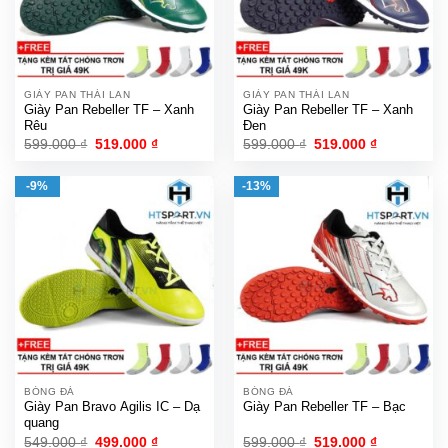
GIÀY PAN THÁI LAN
GIÀY PAN THÁI LAN
Giày Pan Rebeller TF – Xanh
Giày Pan Rebeller TF – Xanh
Rêu
Đen
Giá
Giá
Giá
Giá
599.000
₫
519.000
₫
599.000
₫
519.000
₫
gốc
hiện
gốc
hiện
là:
tại
là:
tại
599.000 ₫.
là:
599.000 ₫.
là:
-9%
-13%
519.000 ₫.
519.000 ₫.
BÓNG ĐÁ
BÓNG ĐÁ
Giày Pan Bravo Agilis IC – Dạ
Giày Pan Rebeller TF – Bạc
quang
Giá
Giá
Giá
Giá
549.000
₫
499.000
₫
599.000
₫
519.000
₫