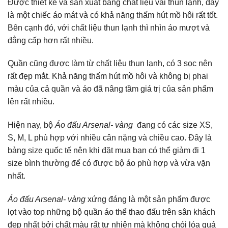
Được thiết kế và sản xuất bằng chất liệu vải thun lạnh, đây
là một chiếc áo mát và có khả năng thấm hút mồ hôi rất tốt.
Bên cạnh đó, với chất liệu thun lạnh thì nhìn áo mượt và
đẳng cấp hơn rất nhiều.
Quần cũng được làm từ chất liệu thun lạnh, có 3 sọc nên
rất đẹp mắt. Khả năng thấm hút mồ hôi và không bị phai
màu của cả quần và áo đã nâng tầm giá trị của sản phẩm
lên rất nhiều.
Hiện nay, bộ
Áo đấu Arsenal- vàng
đang có các size XS,
S, M, L phù hợp với nhiều cân nặng và chiều cao. Đây là
bảng size quốc tế nên khi đặt mua bạn có thể giảm đi 1
size bình thường để có được bộ áo phù hợp và vừa vặn
nhất.
Áo đấu Arsenal- vàng
xứng đáng là một sản phẩm được
lọt vào top những bộ quần áo thể thao đấu trên sân khách
đẹp nhất bởi chất màu rất tự nhiên mà không chói lóa quá