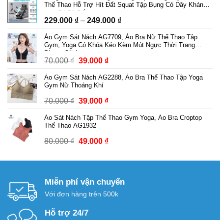
là:
tại
Thể Thao Hỗ Trợ Hít Đất Squat Tập Bụng Có Dây Kháng
89.000 ₫.
là:
Lực Có Bộ Đếm
Khoảng
229.000
₫
–
249.000
₫
69.000 ₫.
giá:
Áo Gym Sát Nách AG7709, Áo Bra Nữ Thể Thao Tập
từ
Gym, Yoga Có Khóa Kéo Kèm Mút Ngực Thời Trang
229.000 ₫
Phong Cách
Giá
Giá
70.000
₫
39.000
₫
đến
gốc
hiện
249.000 ₫
Áo Gym Sát Nách AG2288, Áo Bra Thể Thao Tập Yoga
là:
tại
Gym Nữ Thoáng Khí
70.000 ₫.
là:
Giá
Giá
70.000
₫
39.000
₫
39.000 ₫.
gốc
hiện
Áo Sát Nách Tập Thể Thao Gym Yoga, Áo Bra Croptop
là:
tại
Thể Thao AG1932
70.000 ₫.
là:
Giá
Giá
80.000
₫
49.000
₫
39.000 ₫.
gốc
hiện
là:
tại
80.000 ₫.
là:
Miễn phí vận chuyển
49.000 ₫.
Với đơn hàng trên 500k
Hỗ trợ 24/7