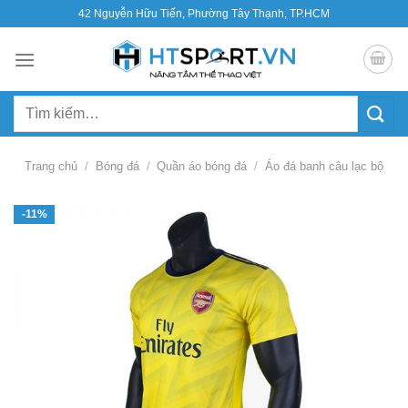
Bỏ
42 Nguyễn Hữu Tiến, Phường Tây Thạnh, TP.HCM
qua
nội
dung
Tìm
kiếm:
Trang chủ
/
Bóng đá
/
Quần áo bóng đá
/
Áo đá banh câu lạc bộ
-11%