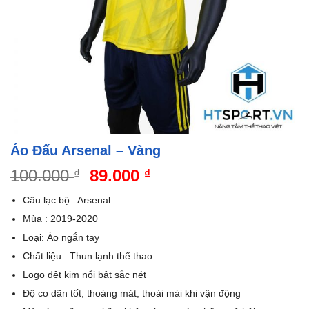
Áo Đấu Arsenal – Vàng
Giá
Giá
100.000
89.000
₫
₫
gốc
hiện
Câu lạc bộ : Arsenal
là:
tại
Mùa : 2019-2020
100.000 ₫.
là:
Loại: Áo ngắn tay
89.000 ₫.
Chất liệu : Thun lạnh thể thao
Logo dệt kim nổi bật sắc nét
Độ co dãn tốt, thoáng mát, thoải mái khi vận động