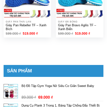
GIÀY PAN THÁI LAN
GIÀY ĐÁ BÓNG
Giày Pan Rebeller TF – Xanh
Giày Pan Bravo Agilis TF –
Bích
Xanh Biển
Giá
Giá
Giá
Giá
599.000
₫
519.000
₫
599.000
₫
519.000
₫
gốc
hiện
gốc
hiện
là:
tại
là:
tại
599.000 ₫.
là:
599.000 ₫.
là:
519.000 ₫.
519.000 ₫.
SẢN PHẨM
Bộ Đồ Tập Gym Yoga Nữ Siêu Co Giãn Sweet Baby
Giá
Giá
89.000
₫
69.000
₫
gốc
hiện
Dụng Cụ Plank 3 Trong 1, Bảng Tập Chống Đẩy Thiết Bị