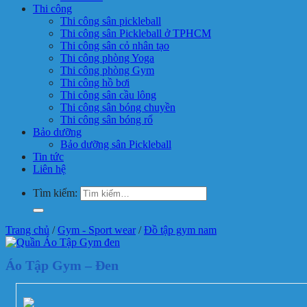
Thi công
Thi công sân pickleball
Thi công sân Pickleball ở TPHCM
Thi công sân cỏ nhân tạo
Thi công phòng Yoga
Thi công phòng Gym
Thi công hồ bơi
Thi công sân cầu lông
Thi công sân bóng chuyền
Thi công sân bóng rổ
Bảo dưỡng
Bảo dưỡng sân Pickleball
Tin tức
Liên hệ
Tìm kiếm:
Trang chủ
/
Gym - Sport wear
/
Đồ tập gym nam
Áo Tập Gym – Đen