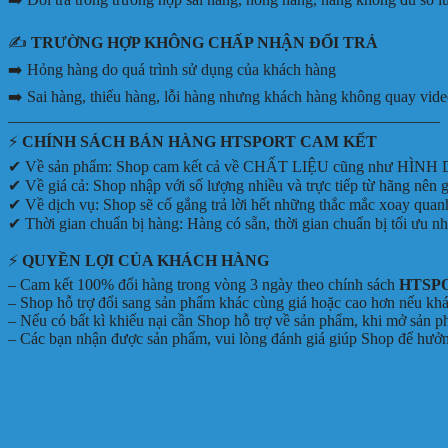
✍️
TRƯỜNG HỢP KHÔNG CHẤP NHẬN ĐỔI TRẢ
➡️ Hỏng hàng do quá trình sử dụng của khách hàng
➡️ Sai hàng, thiếu hàng, lỗi hàng nhưng khách hàng không quay vid
———————————————————————————
⚡
CHÍNH SÁCH BÁN HÀNG HTSPORT CAM KẾT
✔ Về sản phẩm: Shop cam kết cả về CHẤT LIỆU cũng như HÌNH DÁN
✔ Về giá cả: Shop nhập với số lượng nhiều và trực tiếp từ hãng
✔ Về dịch vụ: Shop sẽ cố gắng trả lời hết những thắc mắc xoay qua
✔ Thời gian chuẩn bị hàng: Hàng có sẵn, thời gian chuẩn bị tối ưu nh
⚡
QUYỀN LỢI CỦA KHÁCH HÀNG
– Cam kết 100% đổi hàng trong vòng 3 ngày theo chính sách
HTSP
– Shop hỗ trợ đổi sang sản phẩm khác cùng giá hoặc cao hơn nếu kh
– Nếu có bất kì khiếu nại cần Shop hỗ trợ về sản phẩm, khi mở sản 
– Các bạn nhận được sản phẩm, vui lòng đánh giá giúp Shop để hưở