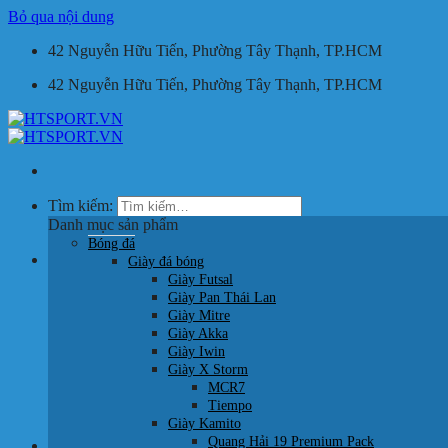
Bỏ qua nội dung
42 Nguyễn Hữu Tiến, Phường Tây Thạnh, TP.HCM
42 Nguyễn Hữu Tiến, Phường Tây Thạnh, TP.HCM
Tìm kiếm:
Danh mục sản phẩm
Bóng đá
Giỏ hàng /
0
₫
Giày đá bóng
Giày Futsal
Giày Pan Thái Lan
Giày Mitre
Giày Akka
Giày Iwin
Giày X Storm
Chưa có sản phẩm trong giỏ hàng.
MCR7
Tiempo
Quay trở lại cửa hàng
Giày Kamito
Quang Hải 19 Premium Pack
HOTLINE: