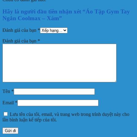
Hãy là người đầu tiên nhận xét “Áo Tập Gym Tay
Ngắn Coolmax – Xám”
Đánh giá của bạn
*
Đánh giá của bạn
*
Tên
*
Email
*
Lưu tên của tôi, email, và trang web trong trình duyệt này cho
lần bình luận kế tiếp của tôi.