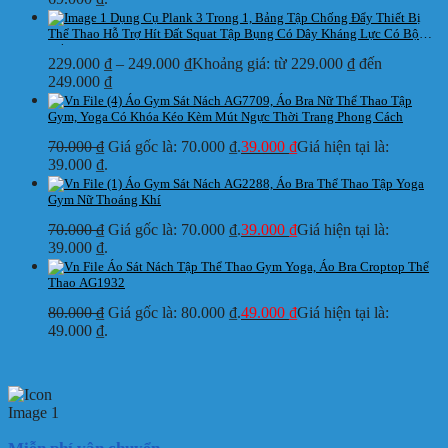
Dụng Cụ Plank 3 Trong 1, Bảng Tập Chống Đẩy Thiết Bị
Thể Thao Hỗ Trợ Hít Đất Squat Tập Bụng Có Dây Kháng Lực Có Bộ
Đếm
229.000
₫
–
249.000
₫
Khoảng giá: từ 229.000 ₫ đến
249.000 ₫
Áo Gym Sát Nách AG7709, Áo Bra Nữ Thể Thao Tập
Gym, Yoga Có Khóa Kéo Kèm Mút Ngực Thời Trang Phong Cách
70.000
₫
Giá gốc là: 70.000 ₫.
39.000
₫
Giá hiện tại là:
39.000 ₫.
Áo Gym Sát Nách AG2288, Áo Bra Thể Thao Tập Yoga
Gym Nữ Thoáng Khí
70.000
₫
Giá gốc là: 70.000 ₫.
39.000
₫
Giá hiện tại là:
39.000 ₫.
Áo Sát Nách Tập Thể Thao Gym Yoga, Áo Bra Croptop Thể
Thao AG1932
80.000
₫
Giá gốc là: 80.000 ₫.
49.000
₫
Giá hiện tại là:
49.000 ₫.