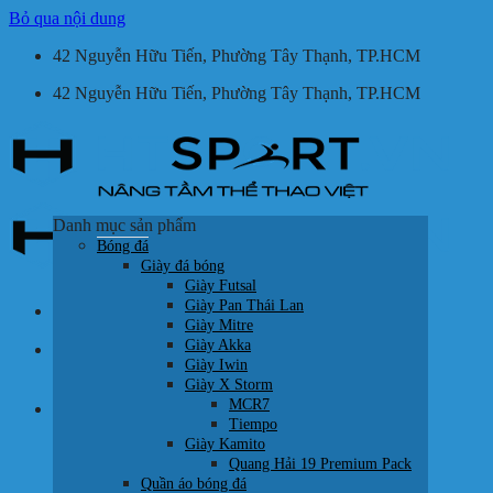
Bỏ qua nội dung
42 Nguyễn Hữu Tiến, Phường Tây Thạnh, TP.HCM
42 Nguyễn Hữu Tiến, Phường Tây Thạnh, TP.HCM
Danh mục sản phẩm
Bóng đá
Giày đá bóng
Giày Futsal
Giày Pan Thái Lan
Giày Mitre
Giày Akka
Tìm kiếm:
Giày Iwin
Giày X Storm
MCR7
Giỏ hàng /
0
₫
Tiempo
Giày Kamito
Quang Hải 19 Premium Pack
Quần áo bóng đá