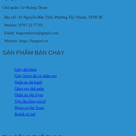
Chủ quản: Lê Hoàng Thoại
Địa chỉ: 42 Nguyễn Hữu Tiến, Phường Tây Thạnh, TP.HCM
Hotline: 0707 22 77 93
Email: htsportdotvn@gmail.com
Website: https://htsport.vn
SẢN PHẨM BÁN CHẠY
Giày đá bóng
Giày bóng đá cỏ nhân tạo
Quần áo đá banh
Găng tay thủ môn
Quần áo tập Gym
Vợt cầu lông giá rẻ
Dụng cụ tập Yoga
Rubik trí tuệ