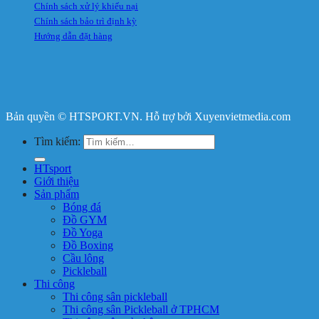
Chính sách xử lý khiếu nại
Chính sách bảo trì định kỳ
Hướng dẫn đặt hàng
Bản quyền © HTSPORT.VN. Hỗ trợ bởi Xuyenvietmedia.com
Tìm kiếm:
HTsport
Giới thiệu
Sản phẩm
Bóng đá
Đồ GYM
Đồ Yoga
Đồ Boxing
Cầu lông
Pickleball
Thi công
Thi công sân pickleball
Thi công sân Pickleball ở TPHCM