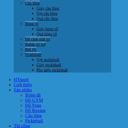
Cầu lông
Giày cầu lông
Vợt cầu lông
Quả cầu lông
Bóng rổ
Giày bóng rổ
Quả bóng rổ
Đồ chơi giải trí
Rubik trí tuệ
Bơi lội
Pickleball
Vợt pickleball
Giày pickleball
Phụ kiện pickleball
HTsport
Giới thiệu
Sản phẩm
Bóng đá
Đồ GYM
Đồ Yoga
Đồ Boxing
Cầu lông
Pickleball
Thi công