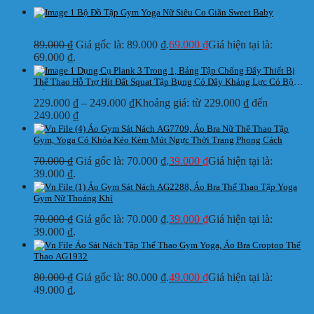
Bộ Đồ Tập Gym Yoga Nữ Siêu Co Giãn Sweet Baby
89.000
₫
Giá gốc là: 89.000 ₫.
69.000
₫
Giá hiện tại là:
69.000 ₫.
Dụng Cụ Plank 3 Trong 1, Bảng Tập Chống Đẩy Thiết Bị
Thể Thao Hỗ Trợ Hít Đất Squat Tập Bụng Có Dây Kháng Lực Có Bộ
Đếm
229.000
₫
–
249.000
₫
Khoảng giá: từ 229.000 ₫ đến
249.000 ₫
Áo Gym Sát Nách AG7709, Áo Bra Nữ Thể Thao Tập
Gym, Yoga Có Khóa Kéo Kèm Mút Ngực Thời Trang Phong Cách
70.000
₫
Giá gốc là: 70.000 ₫.
39.000
₫
Giá hiện tại là:
39.000 ₫.
Áo Gym Sát Nách AG2288, Áo Bra Thể Thao Tập Yoga
Gym Nữ Thoáng Khí
70.000
₫
Giá gốc là: 70.000 ₫.
39.000
₫
Giá hiện tại là:
39.000 ₫.
Áo Sát Nách Tập Thể Thao Gym Yoga, Áo Bra Croptop Thể
Thao AG1932
80.000
₫
Giá gốc là: 80.000 ₫.
49.000
₫
Giá hiện tại là:
49.000 ₫.