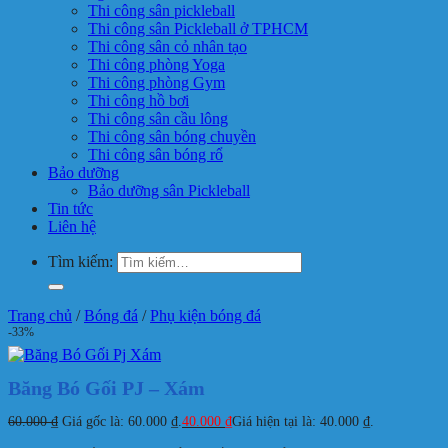
Thi công sân pickleball
Thi công sân Pickleball ở TPHCM
Thi công sân cỏ nhân tạo
Thi công phòng Yoga
Thi công phòng Gym
Thi công hồ bơi
Thi công sân cầu lông
Thi công sân bóng chuyền
Thi công sân bóng rổ
Bảo dưỡng
Bảo dưỡng sân Pickleball
Tin tức
Liên hệ
Tìm kiếm:
Trang chủ
/
Bóng đá
/
Phụ kiện bóng đá
-33%
Băng Bó Gối PJ – Xám
60.000
₫
Giá gốc là: 60.000 ₫.
40.000
₫
Giá hiện tại là: 40.000 ₫.