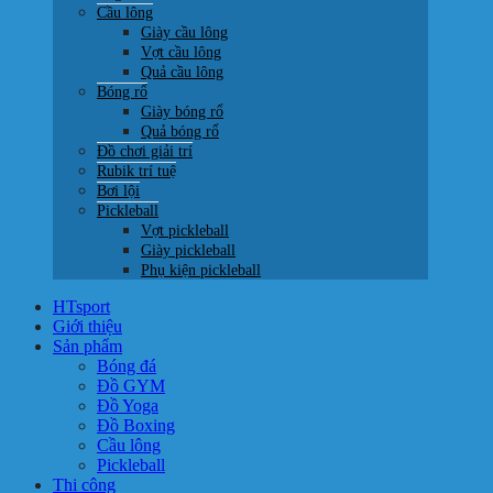
Cầu lông
Giày cầu lông
Vợt cầu lông
Quả cầu lông
Bóng rổ
Giày bóng rổ
Quả bóng rổ
Đồ chơi giải trí
Rubik trí tuệ
Bơi lội
Pickleball
Vợt pickleball
Giày pickleball
Phụ kiện pickleball
HTsport
Giới thiệu
Sản phẩm
Bóng đá
Đồ GYM
Đồ Yoga
Đồ Boxing
Cầu lông
Pickleball
Thi công