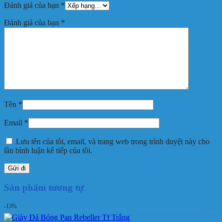
Đánh giá của bạn
*
Đánh giá của bạn
*
Tên
*
Email
*
Lưu tên của tôi, email, và trang web trong trình duyệt này cho
lần bình luận kế tiếp của tôi.
Sản phẩm tương tự
-13%