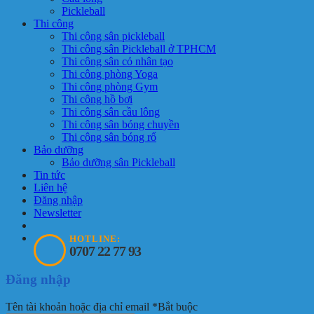
Pickleball
Thi công
Thi công sân pickleball
Thi công sân Pickleball ở TPHCM
Thi công sân cỏ nhân tạo
Thi công phòng Yoga
Thi công phòng Gym
Thi công hồ bơi
Thi công sân cầu lông
Thi công sân bóng chuyền
Thi công sân bóng rổ
Bảo dưỡng
Bảo dưỡng sân Pickleball
Tin tức
Liên hệ
Đăng nhập
Newsletter
HOTLINE:
0707 22 77 93
Đăng nhập
Tên tài khoản hoặc địa chỉ email
*
Bắt buộc