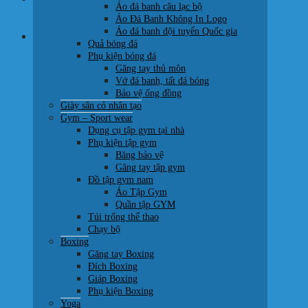
Áo đá banh câu lạc bộ
0707 22 77 93
Áo Đá Banh Không In Logo
Áo đá banh đội tuyển Quốc gia
Giỏ hàng
Quả bóng đá
Phụ kiện bóng đá
Găng tay thủ môn
Vớ đá banh, tất đá bóng
Bảo vệ ống đồng
Giày sân cỏ nhân tạo
Chưa có sản phẩm trong giỏ hàng.
Gym – Sport wear
Dụng cụ tập gym tại nhà
Quay trở lại cửa hàng
Phụ kiện tập gym
Băng bảo vệ
Găng tay tập gym
Đồ tập gym nam
Áo Tập Gym
Quần tập GYM
Túi trống thể thao
Chạy bộ
Boxing
Găng tay Boxing
Đích Boxing
Giáp Boxing
Phụ kiện Boxing
Yoga