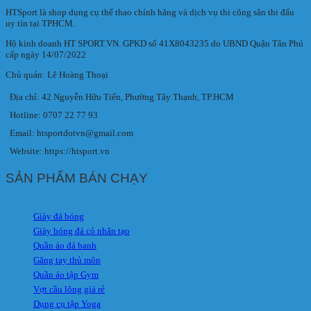
HTSport là shop dụng cụ thể thao chính hãng và dịch vụ thi công sân thi đấu
uy tín tại TPHCM.
Hộ kinh doanh HT SPORT.VN. GPKD số 41X8043235 do UBND Quận Tân Phú
cấp ngày 14/07/2022
Chủ quản: Lê Hoàng Thoại
Địa chỉ: 42 Nguyễn Hữu Tiến, Phường Tây Thạnh, TP.HCM
Hotline: 0707 22 77 93
Email: htsportdotvn@gmail.com
Website: https://htsport.vn
SẢN PHẨM BÁN CHẠY
Giày đá bóng
Giày bóng đá cỏ nhân tạo
Quần áo đá banh
Găng tay thủ môn
Quần áo tập Gym
Vợt cầu lông giá rẻ
Dụng cụ tập Yoga