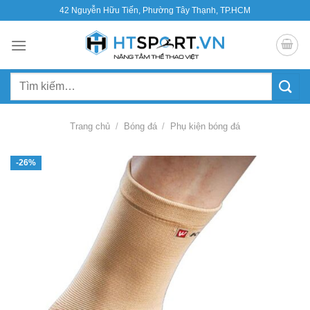
Bỏ
42 Nguyễn Hữu Tiến, Phường Tây Thạnh, TP.HCM
qua
nội
dung
Tìm
kiếm:
Trang chủ
/
Bóng đá
/
Phụ kiện bóng đá
-26%