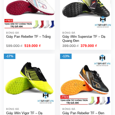
BÓNG ĐÁ
BÓNG ĐÁ
Giày Pan Rebeller TF – Trắng
Giày iWin Superstar TF – Dạ
Quang Đen
Giá
Giá
Giá
Giá
599.000
₫
519.000
₫
399.000
₫
379.000
₫
gốc
hiện
gốc
hiện
là:
tại
là:
tại
599.000 ₫.
là:
399.000 ₫.
là:
-17%
-13%
519.000 ₫.
379.000 ₫.
BÓNG ĐÁ
BÓNG ĐÁ
Giày iWin Vigor TF – Dạ
Giày Pan Rebeller TF – Đen