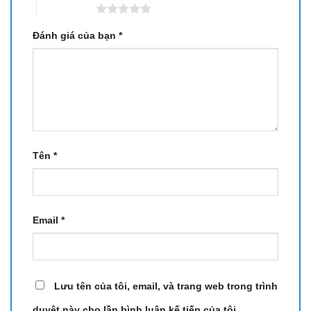
5 trên 5 sao
Đánh giá của bạn
*
Tên
*
Email
*
Lưu tên của tôi, email, và trang web trong trình
duyệt này cho lần bình luận kế tiếp của tôi.