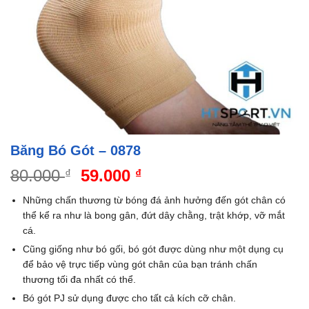
Băng Bó Gót – 0878
Giá
Giá
80.000
59.000
₫
₫
gốc
hiện
Những chấn thương từ bóng đá ảnh hưởng đến gót chân có
là:
tại
thể kể ra như là bong gân, đứt dây chằng, trật khớp, vỡ mắt
80.000 ₫.
là:
cá.
59.000 ₫.
Cũng giống như bó gối, bó gót được dùng như một dụng cụ
để bảo vệ trực tiếp vùng gót chân của bạn tránh chấn
thương tối đa nhất có thể.
Bó gót PJ sử dụng được cho tất cả kích cỡ chân.