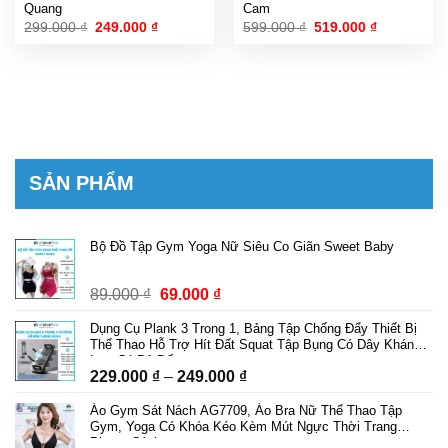
Quang
Cam
Giá
Giá
Giá
Giá
299.000
₫
249.000
₫
599.000
₫
519.000
₫
gốc
hiện
gốc
hiện
là:
tại
là:
tại
299.000 ₫.
là:
599.000 ₫.
là:
249.000 ₫.
519.000 ₫.
SẢN PHẨM
Bộ Đồ Tập Gym Yoga Nữ Siêu Co Giãn Sweet Baby
Giá
Giá
89.000
₫
69.000
₫
gốc
hiện
Dụng Cụ Plank 3 Trong 1, Bảng Tập Chống Đẩy Thiết Bị
là:
tại
Thể Thao Hỗ Trợ Hít Đất Squat Tập Bụng Có Dây Kháng
89.000 ₫.
là:
Lực Có Bộ Đếm
Khoảng
229.000
₫
–
249.000
₫
69.000 ₫.
giá:
Áo Gym Sát Nách AG7709, Áo Bra Nữ Thể Thao Tập
từ
Gym, Yoga Có Khóa Kéo Kèm Mút Ngực Thời Trang
229.000 ₫
Phong Cách