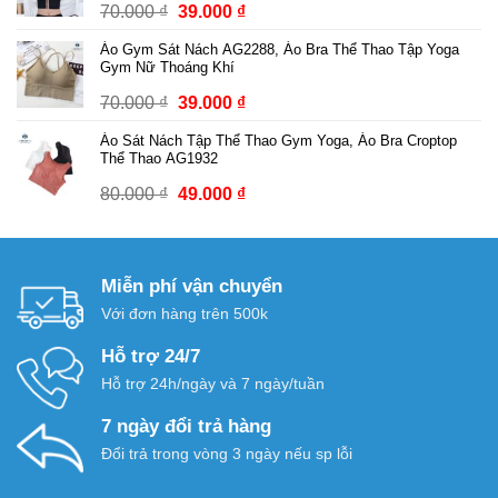
Giá
Giá
70.000
₫
39.000
₫
đến
gốc
hiện
249.000 ₫
Áo Gym Sát Nách AG2288, Áo Bra Thể Thao Tập Yoga
là:
tại
Gym Nữ Thoáng Khí
70.000 ₫.
là:
Giá
Giá
70.000
₫
39.000
₫
39.000 ₫.
gốc
hiện
Áo Sát Nách Tập Thể Thao Gym Yoga, Áo Bra Croptop
là:
tại
Thể Thao AG1932
70.000 ₫.
là:
Giá
Giá
80.000
₫
49.000
₫
39.000 ₫.
gốc
hiện
là:
tại
80.000 ₫.
là:
Miễn phí vận chuyển
49.000 ₫.
Với đơn hàng trên 500k
Hỗ trợ 24/7
Hỗ trợ 24h/ngày và 7 ngày/tuần
7 ngày đổi trả hàng
Đổi trả trong vòng 3 ngày nếu sp lỗi