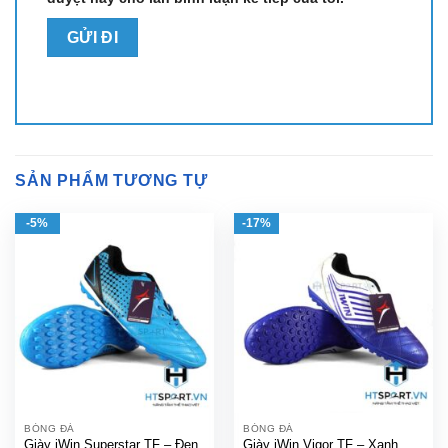
SẢN PHẨM TƯƠNG TỰ
-5%
-17%
BÓNG ĐÁ
BÓNG ĐÁ
Giày iWin Superstar TF – Đen
Giày iWin Vigor TF – Xanh