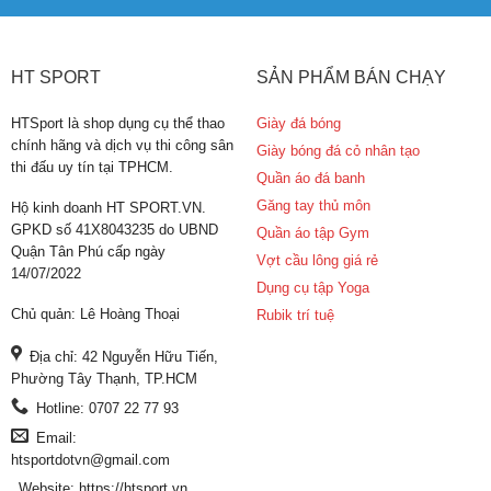
HT SPORT
SẢN PHẨM BÁN CHẠY
HTSport là shop dụng cụ thể thao
Giày đá bóng
chính hãng và dịch vụ thi công sân
Giày bóng đá cỏ nhân tạo
thi đấu uy tín tại TPHCM.
Quần áo đá banh
Găng tay thủ môn
Hộ kinh doanh HT SPORT.VN.
GPKD số 41X8043235 do UBND
Quần áo tập Gym
Quận Tân Phú cấp ngày
Vợt cầu lông giá rẻ
14/07/2022
Dụng cụ tập Yoga
Chủ quản: Lê Hoàng Thoại
Rubik trí tuệ
Địa chỉ: 42 Nguyễn Hữu Tiến,
Phường Tây Thạnh, TP.HCM
Hotline: 0707 22 77 93
Email:
htsportdotvn@gmail.com
Website: https://htsport.vn