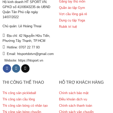
Găng tay thủ môn
Hộ kinh doanh HT SPORT.VN.
GPKD số 41X8043235 do UBND
Quần áo tập Gym
Quận Tân Phú cấp ngày
Vợt cầu lông giá rẻ
14/07/2022
Dụng cụ tập Yoga
Chủ quản: Lê Hoàng Thoại
Rubik trí tuệ
Địa chỉ: 42 Nguyễn Hữu Tiến,
Phường Tây Thạnh, TP.HCM
Hotline: 0707 22 77 93
Email: htsportdotvn@gmail.com
Website: https://htsport.vn
THI CÔNG THỂ THAO
HỖ TRỢ KHÁCH HÀNG
Thi công sân pickleball
Chính sách bảo mật
Thi công sân cầu lông
Điều khoản dịch vụ
Thi công sân bóng cỏ nhân tạo
Chính sách thanh toán
Thi công sân bóng chuyền
Chính sách vận chuyển