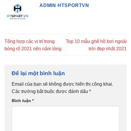
ADMIN HTSPORTVN
Tổng hợp các vị trí trong
Top 10 mẫu ghế hồ bơi ngoài
bóng rổ 2021 nên nằm lòng
trời đẹp nhất 2021
Để lại một bình luận
Email của bạn sẽ không được hiển thị công khai.
Các trường bắt buộc được đánh dấu
*
Bình luận
*