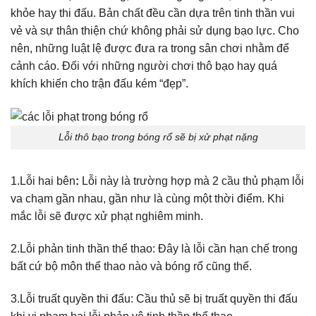
khỏe hay thi đấu. Bản chất đều cần dựa trên tinh thần vui
vẻ và sự thân thiện chứ không phải sử dụng bạo lực. Cho
nên, những luật lệ được đưa ra trong sân chơi nhằm để
cảnh cáo. Đối với những người chơi thô bạo hay quá
khích khiến cho trận đấu kém “đẹp”.
Lỗi thô bạo trong bóng rổ sẽ bị xử phạt nặng
1.Lỗi hai bên
:
Lỗi này là trường hợp mà 2 cầu thủ phạm lỗi
va chạm gần nhau, gần như là cùng một thời điểm. Khi
mắc lỗi sẽ được xử phạt nghiêm minh.
2.Lỗi phản tinh thần thể thao: Đây là lỗi cần hạn chế trong
bất cứ bộ môn thể thao nào và bóng rổ cũng thế.
3.Lỗi truất quyền thi đấu: Cầu thủ sẽ bị truất quyền thi đấu