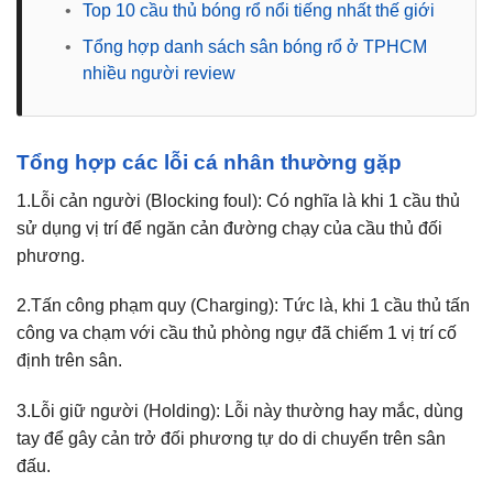
•
Top 10 cầu thủ bóng rổ nổi tiếng nhất thế giới
•
Tổng hợp danh sách sân bóng rổ ở TPHCM
nhiều người review
Tổng hợp các lỗi cá nhân thường gặp
1.Lỗi cản người (Blocking foul): Có nghĩa là khi 1 cầu thủ
sử dụng vị trí để ngăn cản đường chạy của cầu thủ đối
phương.
2.Tấn công phạm quy (Charging): Tức là, khi 1 cầu thủ tấn
công va chạm với cầu thủ phòng ngự đã chiếm 1 vị trí cố
định trên sân.
3.Lỗi giữ người (Holding): Lỗi này thường hay mắc, dùng
tay để gây cản trở đối phương tự do di chuyển trên sân
đấu.