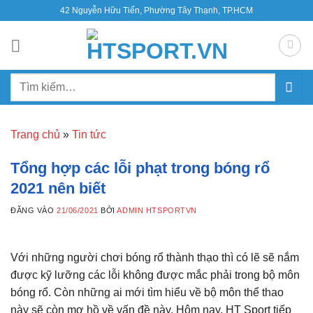
Bỏ
42 Nguyễn Hữu Tiến, Phường Tây Thạnh, TP.HCM
qua
nội
dung
Tìm
kiếm:
Trang chủ
»
Tin tức
Tổng hợp các lỗi phạt trong bóng rổ
2021 nên biết
ĐĂNG VÀO
21/06/2021
BỞI
ADMIN HTSPORTVN
Với những người chơi bóng rổ thành thạo thì có lẽ sẽ nắm
được kỹ lưỡng các lỗi không được mắc phải trong bộ môn
bóng rổ. Còn những ai mới tìm hiểu về bộ môn thể thao
này sẽ còn mơ hồ về vấn đề này. Hôm nay, HT Sport tiếp