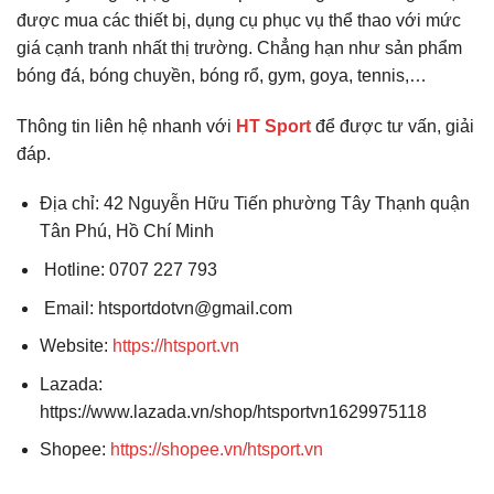
được mua các thiết bị, dụng cụ phục vụ thể thao với mức
giá cạnh tranh nhất thị trường. Chẳng hạn như sản phẩm
bóng đá, bóng chuyền, bóng rổ, gym, goya, tennis,…
Thông tin liên hệ nhanh với
HT Sport
để được tư vấn, giải
đáp.
Địa chỉ: 42 Nguyễn Hữu Tiến phường Tây Thạnh quận
Tân Phú, Hồ Chí Minh
Hotline: 0707 227 793
Email: htsportdotvn@gmail.com
Website:
https://htsport.vn
Lazada:
https://www.lazada.vn/shop/htsportvn1629975118
Shopee:
https://shopee.vn/htsport.vn