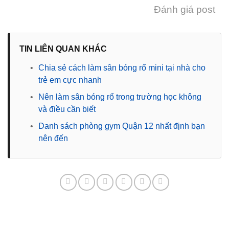
Đánh giá post
TIN LIÊN QUAN KHÁC
•
Chia sẻ cách làm sân bóng rổ mini tại nhà cho
trẻ em cực nhanh
•
Nên làm sân bóng rổ trong trường học không
và điều cần biết
•
Danh sách phòng gym Quận 12 nhất định bạn
nên đến