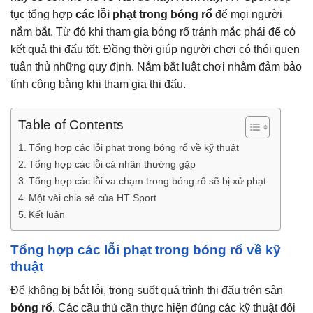
tục tổng hợp
các lỗi phạt trong bóng rổ
để mọi người
nắm bắt. Từ đó khi tham gia bóng rổ tránh mắc phải để có
kết quả thi đấu tốt. Đồng thời giúp người chơi có thói quen
tuân thủ những quy định. Nắm bắt luật chơi nhằm đảm bảo
tính công bằng khi tham gia thi đấu.
Table of Contents
Tổng hợp các lỗi phạt trong bóng rổ về kỹ thuật
Tổng hợp các lỗi cá nhân thường gặp
Tổng hợp các lỗi va chạm trong bóng rổ sẽ bị xử phạt
Một vài chia sẻ của HT Sport
Kết luận
Tổng hợp
các lỗi phạt trong bóng rổ về kỹ
thuật
Để không bị bắt lỗi, trong suốt quá trình thi đấu trên sân
bóng rổ
. Các cầu thủ cần thực hiện đúng các kỹ thuật đối