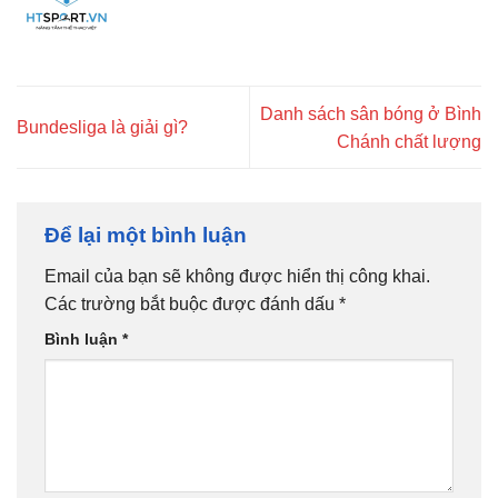
Danh sách sân bóng ở Bình
Bundesliga là giải gì?
Chánh chất lượng
Để lại một bình luận
Email của bạn sẽ không được hiển thị công khai.
Các trường bắt buộc được đánh dấu
*
Bình luận
*