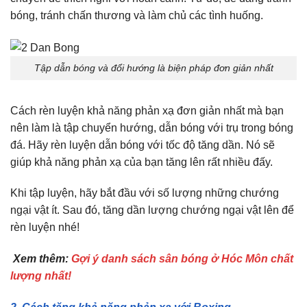
bóng, tránh chấn thương và làm chủ các tình huống.
Tập dẫn bóng và đổi hướng là biện pháp đơn giản nhất
Cách rèn luyện khả năng phản xạ đơn giản nhất mà bạn
nên làm là tập chuyển hướng, dẫn bóng với trụ trong bóng
đá. Hãy rèn luyện dẫn bóng với tốc độ tăng dần. Nó sẽ
giúp khả năng phản xạ của bạn tăng lên rất nhiều đấy.
Khi tập luyện, hãy bắt đầu với số lượng những chướng
ngại vật ít. Sau đó, tăng dần lượng chướng ngại vật lên để
rèn luyện nhé!
Xem thêm:
Gợi ý danh sách sân bóng ở Hóc Môn chất
lượng nhất!