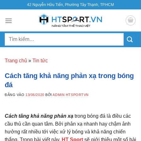
Bỏ
42 Nguyễn Hữu Tiến, Phường Tây Thạnh, TP.HCM
qua
nội
dung
Tìm
kiếm:
Trang chủ
»
Tin tức
Cách tăng khả năng phản xạ trong bóng
đá
ĐĂNG VÀO
13/06/2020
BỞI
ADMIN HTSPORTVN
Cách tăng khả năng phản xạ
trong bóng đá là điều các
cầu thủ cần quan tâm. Bởi phản xạ nhanh hay chậm ảnh
hưởng rất nhiều tới việc xử lý bóng và khả năng chiến
thắng. Trong bài viết này,
HT Sport
sẽ giới thiệu một số bài