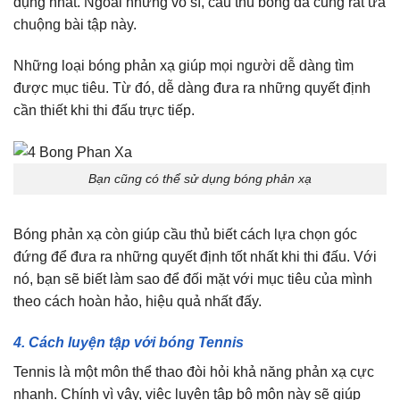
dụng nhất. Ngoài những võ sĩ, cầu thủ bóng đá cũng rất ưa
chuộng bài tập này.
Những loại bóng phản xạ giúp mọi người dễ dàng tìm
được mục tiêu. Từ đó, dễ dàng đưa ra những quyết định
cần thiết khi thi đấu trực tiếp.
Bạn cũng có thể sử dụng bóng phản xạ
Bóng phản xạ còn giúp cầu thủ biết cách lựa chọn góc
đứng để đưa ra những quyết định tốt nhất khi thi đấu. Với
nó, bạn sẽ biết làm sao để đối mặt với mục tiêu của mình
theo cách hoàn hảo, hiệu quả nhất đấy.
4. Cách luyện tập với bóng Tennis
Tennis là một môn thể thao đòi hỏi khả năng phản xạ cực
nhanh. Chính vì vậy, việc luyện tập bộ môn này sẽ giúp