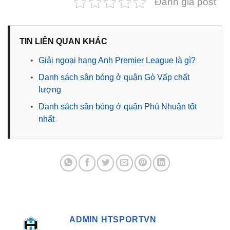
Đánh giá post
TIN LIÊN QUAN KHÁC
•
Giải ngoại hạng Anh Premier League là gì?
•
Danh sách sân bóng ở quận Gò Vấp chất
lượng
•
Danh sách sân bóng ở quận Phú Nhuận tốt
nhất
ADMIN HTSPORTVN