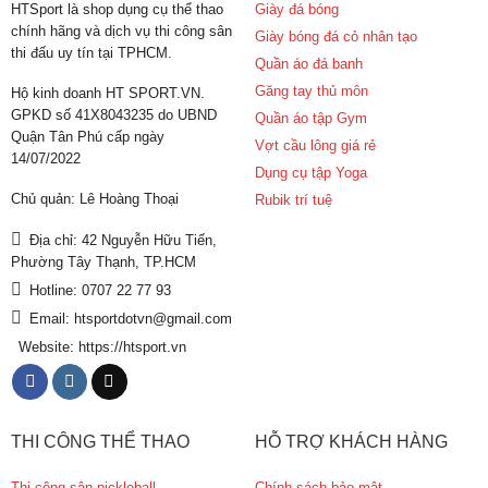
HTSport là shop dụng cụ thể thao
Giày đá bóng
chính hãng và dịch vụ thi công sân
Giày bóng đá cỏ nhân tạo
thi đấu uy tín tại TPHCM.
Quần áo đá banh
Găng tay thủ môn
Hộ kinh doanh HT SPORT.VN.
GPKD số 41X8043235 do UBND
Quần áo tập Gym
Quận Tân Phú cấp ngày
Vợt cầu lông giá rẻ
14/07/2022
Dụng cụ tập Yoga
Chủ quản: Lê Hoàng Thoại
Rubik trí tuệ
Địa chỉ: 42 Nguyễn Hữu Tiến,
Phường Tây Thạnh, TP.HCM
Hotline: 0707 22 77 93
Email: htsportdotvn@gmail.com
Website: https://htsport.vn
THI CÔNG THỂ THAO
HỖ TRỢ KHÁCH HÀNG
Thi công sân pickleball
Chính sách bảo mật