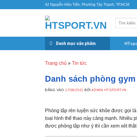
Bỏ
42 Nguyễn Hữu Tiến, Phường Tây Thạnh, TP.HCM
qua
nội
Tìm
dung
kiếm:
Danh mục sản phẩm
HTspo
Trang chủ
»
Tin tức
Danh sách phòng gym 
ĐĂNG VÀO
17/06/2021
BỞI
ADMIN HTSPORTVN
Phòng tập rèn luyện sức khỏe được gọi l
loại hình thể thao này càng mạnh. Nhiều 
được phòng tập như ý thì cần xem xét thật 