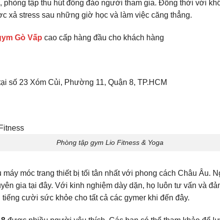
 phòng tập thu hút đông đảo người tham gia. Đồng thời với khô
c xả stress sau những giờ học và làm việc căng thẳng.
gym Gò Vấp
cao cấp hàng đầu cho khách hàng
c tại số 23 Xóm Củi, Phường 11, Quận 8, TP.HCM
Phòng tập gym Lio Fitness & Yoga
máy móc trang thiết bị tối tân nhất với phong cách Châu Âu. 
yên gia tại đây. Với kinh nghiệm dày dặn, họ luôn tư vấn và đả
i tiếng cười sức khỏe cho tất cả các gymer khi đến đây.