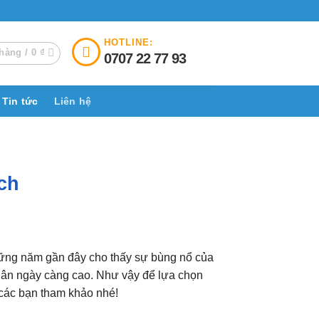
HOTLINE:
hàng /
0
₫
0707 22 77 93
Tin tức
Liên hệ
ch
hững năm gần đây cho thấy sự bùng nổ của
 dân ngày càng cao. Như vậy để lựa chọn
các bạn tham khảo nhé!