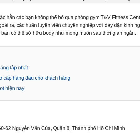
hắc hẳn các bạn không thể bỏ qua phòng gym
T&V Fitness Cente
oài ra, các huấn luyện viên chuyên nghiệp với dày dặn kinh n
n bạn có thể sở hữu body như mong muốn sau thời gian ngắn.
áng tập nhất
 cấp hàng đầu cho khách hàng
t hiện nay
ố 60-62 Nguyễn Văn Của, Quận 8, Thành phố Hồ Chí Minh