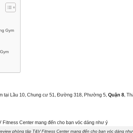
ang Gym
m Gym
ằm tại Lầu 10, Chung cư 51, Đường 318, Phường 5,
Quận 8
, T
eview phòng tập T&V Fitness Center mang đến cho bạn vóc dáng như