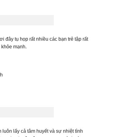
ây tụ họp rất nhiều các bạn trẻ tập rất
hể khỏe mạnh.
nh
uôn lấy cả tâm huyết và sự nhiệt tình