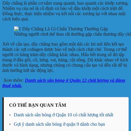
Dây chằng là phần cơ nằm xung quanh, bao quanh các khớp xương.
Nhiệm vụ của nó là cố định và bảo vệ đầu khớp một cách triệt để.
Đồng thực, thực hiện nhiệm vụ kết nối các xương lại với nhau một
cách hiệu quả.
Những người chơi thể thao rất thường gặp chấn thương dây ch
Xét về cấu tạo, dây chằng bao gồm một dải các bó mô liên kết tạo
thành các sợi collagen được bảo vệ một cách chặt chẽ. Trong cơ thể
người có hàng trăm dây chằng khác nhau. Hầu hết trong số đó tập
trung ở đầu gối, cổ, lưng, vai, háng, cột sống. Dù khác nhau về kích
thước và hình dạng, nhưng chúng có chung cấu tạo và đều rất dễ bị
ảnh hưởng bởi tác động lực.
Xem thêm:
Danh sách sân bóng ở Quận 12 chất lượng và đáng
thuê nhất.
CÓ THỂ BẠN QUAN TÂM
•
Danh sách sân bóng ở Quận 10 có chất lượng tốt nhất
•
Gợi ý danh sách sân bóng ở quận 9 dành cho bạn