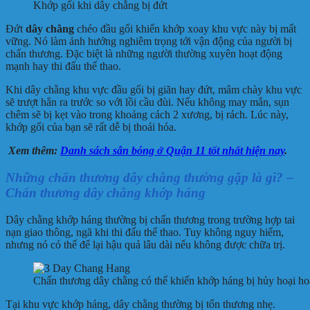
Khớp gối khi dây chằng bị đứt
Đứt
dây chằng
chéo đầu gối khiến khớp xoay khu vực này bị mất
vững. Nó làm ảnh hưởng nghiêm trọng tới vận động của người bị
chấn thương. Đặc biệt là những người thường xuyên hoạt động
mạnh hay thi đấu thể thao.
Khi dây chằng khu vực đầu gối bị giãn hay đứt, mâm chày khu vực
sẽ trượt hẳn ra trước so với lồi cầu đùi. Nếu không may mắn, sụn
chêm sẽ bị kẹt vào trong khoảng cách 2 xương, bị rách. Lúc này,
khớp gối của bạn sẽ rất dễ bị thoái hóa.
Xem thêm:
Danh sách sân bóng ở Quận 11 tốt nhất hiện nay
.
Những chấn thương dây chằng thường gặp là gì? –
Chấn thương dây chằng khớp háng
Dây chằng khớp háng thường bị chấn thương trong trường hợp tai
nạn giao thông, ngã khi thi đấu thể thao. Tuy không nguy hiểm,
nhưng nó có thể để lại hậu quả lâu dài nếu không được chữa trị.
Chấn thương dây chằng có thể khiến khớp háng bị hủy hoại ho
Tại khu vực khớp háng, dây chằng thường bị tổn thương nhẹ.