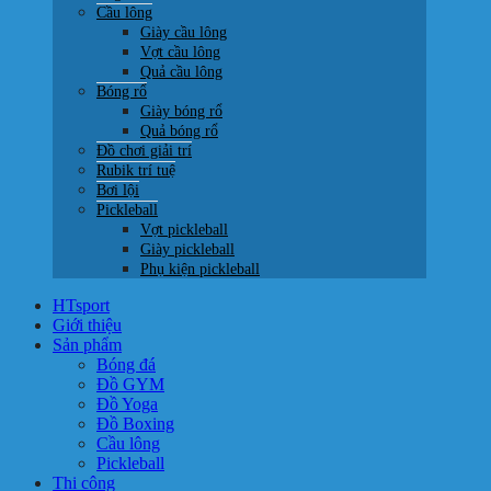
Cầu lông
Giày cầu lông
Vợt cầu lông
Quả cầu lông
Bóng rổ
Giày bóng rổ
Quả bóng rổ
Đồ chơi giải trí
Rubik trí tuệ
Bơi lội
Pickleball
Vợt pickleball
Giày pickleball
Phụ kiện pickleball
HTsport
Giới thiệu
Sản phẩm
Bóng đá
Đồ GYM
Đồ Yoga
Đồ Boxing
Cầu lông
Pickleball
Thi công