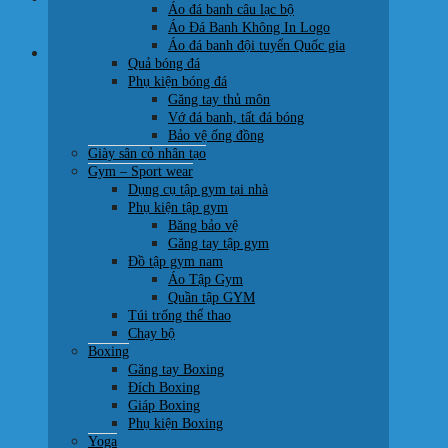
Áo đá banh câu lạc bộ
0707 22 77 93
Áo Đá Banh Không In Logo
Áo đá banh đội tuyển Quốc gia
Giỏ hàng
Quả bóng đá
Phụ kiện bóng đá
Găng tay thủ môn
Vớ đá banh, tất đá bóng
Bảo vệ ống đồng
Giày sân cỏ nhân tạo
Chưa có sản phẩm trong giỏ hàng.
Gym – Sport wear
Dụng cụ tập gym tại nhà
Quay trở lại cửa hàng
Phụ kiện tập gym
Băng bảo vệ
Găng tay tập gym
Đồ tập gym nam
Áo Tập Gym
Quần tập GYM
Túi trống thể thao
Chạy bộ
Boxing
Găng tay Boxing
Đích Boxing
Giáp Boxing
Phụ kiện Boxing
Yoga