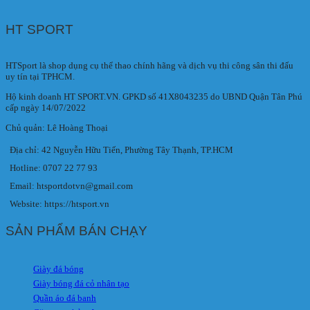
HT SPORT
HTSport là shop dụng cụ thể thao chính hãng và dịch vụ thi công sân thi đấu
uy tín tại TPHCM.
Hộ kinh doanh HT SPORT.VN. GPKD số 41X8043235 do UBND Quận Tân Phú
cấp ngày 14/07/2022
Chủ quản: Lê Hoàng Thoại
Địa chỉ: 42 Nguyễn Hữu Tiến, Phường Tây Thạnh, TP.HCM
Hotline: 0707 22 77 93
Email: htsportdotvn@gmail.com
Website: https://htsport.vn
SẢN PHẨM BÁN CHẠY
Giày đá bóng
Giày bóng đá cỏ nhân tạo
Quần áo đá banh