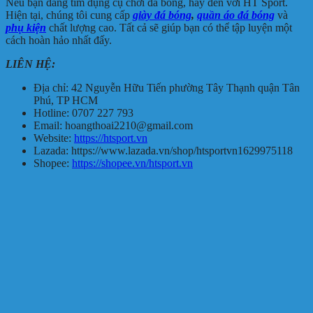
Nếu bạn đang tìm dụng cụ chơi đá bóng, hãy đến với HT Sport.
Hiện tại, chúng tôi cung cấp
giày đá bóng
,
quần áo đá bóng
và
phụ kiện
chất lượng cao. Tất cả sẽ giúp bạn có thể tập luyện một
cách hoàn hảo nhất đấy.
LIÊN HỆ:
Địa chỉ: 42 Nguyễn Hữu Tiến phường Tây Thạnh quận Tân
Phú, TP HCM
Hotline: 0707 227 793
Email: hoangthoai2210@gmail.com
Website:
https://htsport.vn
Lazada: https://www.lazada.vn/shop/htsportvn1629975118
Shopee:
https://shopee.vn/htsport.vn