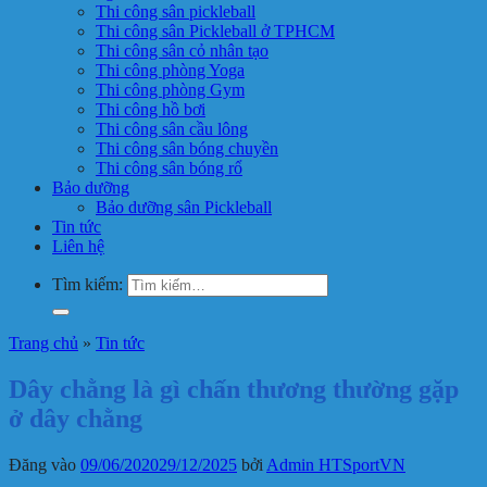
Thi công sân pickleball
Thi công sân Pickleball ở TPHCM
Thi công sân cỏ nhân tạo
Thi công phòng Yoga
Thi công phòng Gym
Thi công hồ bơi
Thi công sân cầu lông
Thi công sân bóng chuyền
Thi công sân bóng rổ
Bảo dưỡng
Bảo dưỡng sân Pickleball
Tin tức
Liên hệ
Tìm kiếm:
Trang chủ
»
Tin tức
Dây chằng là gì chấn thương thường gặp
ở dây chằng
Đăng vào
09/06/2020
29/12/2025
bởi
Admin HTSportVN