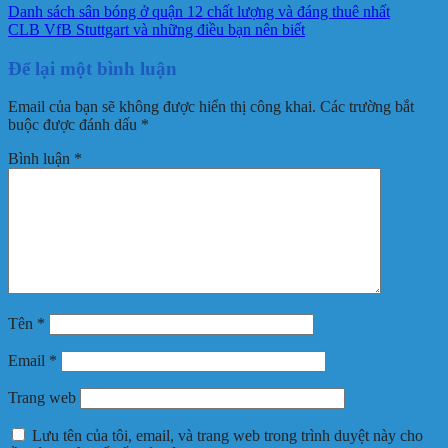
Danh sách sân bóng ở quận 12 chất lượng và đáng thuê nhất
CLB VfB Stuttgart và những điều bạn nên biết
Để lại một bình luận
Email của bạn sẽ không được hiển thị công khai.
Các trường bắt
buộc được đánh dấu
*
Bình luận
*
Tên
*
Email
*
Trang web
Lưu tên của tôi, email, và trang web trong trình duyệt này cho