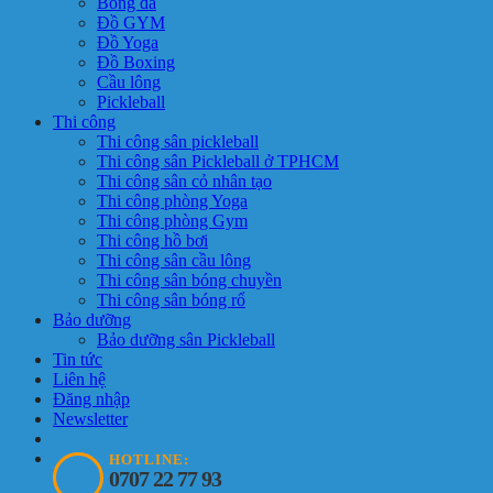
Bóng đá
Đồ GYM
Đồ Yoga
Đồ Boxing
Cầu lông
Pickleball
Thi công
Thi công sân pickleball
Thi công sân Pickleball ở TPHCM
Thi công sân cỏ nhân tạo
Thi công phòng Yoga
Thi công phòng Gym
Thi công hồ bơi
Thi công sân cầu lông
Thi công sân bóng chuyền
Thi công sân bóng rổ
Bảo dưỡng
Bảo dưỡng sân Pickleball
Tin tức
Liên hệ
Đăng nhập
Newsletter
HOTLINE:
0707 22 77 93