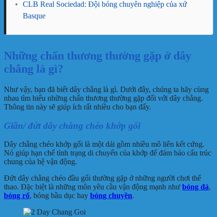
•
CLB Real Sociedad: Đội bóng chuyên nghiệp của xứ
Basque
Những chấn thương thường gặp ở dây
chẳng là gì?
Như vậy, bạn đã biết dây chằng là gì. Dưới đây, chúng ta hãy cùng
nhau tìm hiểu những chấn thương thường gặp đối với dây chằng.
Thông tin này sẽ giúp ích rất nhiều cho bạn đấy.
Giãn/ đứt dây chằng chéo khớp gối
Dây chằng chéo khớp gối là một dải gồm nhiều mô liên kết cứng.
Nó giúp hạn chế tình trạng di chuyển của khớp để đảm bảo cấu trúc
chung của hệ vận động.
Đứt dây chằng chéo đầu gối thường gặp ở những người chơi thể
thao. Đặc biệt là những môn yêu cầu vận động mạnh như
bóng đá
,
bóng rổ
, bóng bầu dục hay
bóng chuyền
.