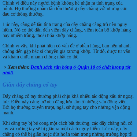
Chính vì điều này người bệnh không hề nhận ra tình trạng của
mình. Họ thường nhầm lẫn tổn thương dây chằng với những cơn
đau cơ thông thường.
Lúc này, càng để lâu tình trạng của dây chằng càng trở nên nguy
hiểm. Nó có thể dẫn đến viêm dây chằng, viêm toàn bộ khớp háng
hay nhiễm trùng, thoái hóa khớp háng.
Chính vì vậy, khi phát hiện có vấn đề ở phần háng, bạn nên nhanh
chóng đến gặp bác sĩ chuyên gia xương khớp. Từ đó, được tư vấn
và khám chữa nhanh chóng nhất có thể.
> Xem thêm:
Danh sách sân bóng ở Quận 10 có chất lượng tốt
nhất!
Giãn dây chằng cổ tay
Dây chằng cổ tay thường phải chịu khá nhiều tác động xấu từ ngoại
lực. Điều này càng trở nên đáng lưu tâm ở những vận động viên.
Bởi họ thường xuyên trượt, ngã, sử dụng tay cho những vận động
mạnh.
Khi cẳng tay bị bẻ cong một cách bất thường, các dây chằng nối cổ
tay và xương tay sẽ bị giãn ra một cách nguy hiểm. Lúc này, dây
chằng có thể bị giãn hoặc đứt hoàn toàn trong những trường hợp tệ