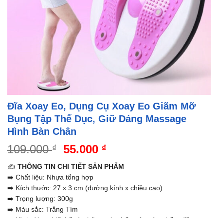
Đĩa Xoay Eo, Dụng Cụ Xoay Eo Giãm Mỡ
Bụng Tập Thể Dục, Giữ Dáng Massage
Hình Bàn Chân
Giá
Giá
109.000
55.000
₫
₫
gốc
hiện
✍️
THÔNG TIN CHI TIẾT SẢN PHẨM
là:
tại
➡️ Chất liệu: Nhựa tổng hợp
109.000 ₫.
là:
➡️ Kích thước: 27 x 3 cm (đường kính x chiều cao)
55.000 ₫.
➡️ Trọng lượng: 300g
➡️ Màu sắc: Trắng Tím