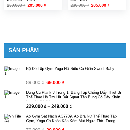
Giá
Giá
Giá
Giá
230.000
₫
205.000
₫
230.000
₫
205.000
₫
gốc
hiện
gốc
hiện
là:
tại
là:
tại
230.000 ₫.
là:
230.000 ₫.
là:
205.000 ₫.
205.000 ₫.
SẢN PHẨM
Bộ Đồ Tập Gym Yoga Nữ Siêu Co Giãn Sweet Baby
Giá
Giá
89.000
₫
69.000
₫
gốc
hiện
Dụng Cụ Plank 3 Trong 1, Bảng Tập Chống Đẩy Thiết Bị
là:
tại
Thể Thao Hỗ Trợ Hít Đất Squat Tập Bụng Có Dây Kháng
89.000 ₫.
là:
Lực Có Bộ Đếm
Khoảng
229.000
₫
–
249.000
₫
69.000 ₫.
giá:
Áo Gym Sát Nách AG7709, Áo Bra Nữ Thể Thao Tập
từ
Gym, Yoga Có Khóa Kéo Kèm Mút Ngực Thời Trang
229.000 ₫
Phong Cách
Giá
Giá