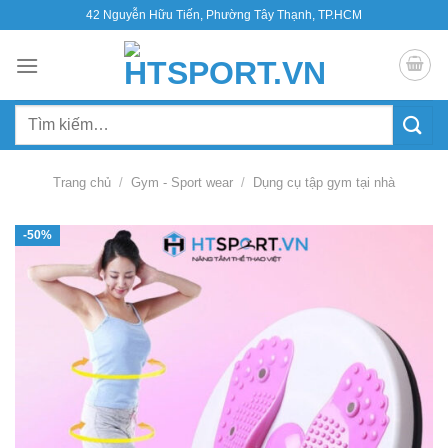
Bỏ
42 Nguyễn Hữu Tiến, Phường Tây Thạnh, TP.HCM
qua
nội
dung
Tìm
kiếm:
Trang chủ
/
Gym - Sport wear
/
Dụng cụ tập gym tại nhà
-50%