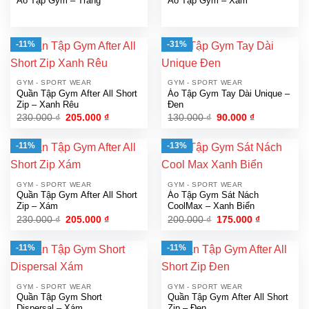
Áo Tập Gym – Trắng
Áo Tập Gym – Xám
-11%
-31%
GYM - SPORT WEAR
GYM - SPORT WEAR
Quần Tập Gym After All Short
Áo Tập Gym Tay Dài Unique –
Zip – Xanh Rêu
Đen
Giá
Giá
Giá
Giá
230.000
₫
205.000
₫
130.000
₫
90.000
₫
gốc
hiện
gốc
hiện
là:
tại
là:
tại
230.000 ₫.
là:
130.000 ₫.
là:
-11%
-13%
205.000 ₫.
90.000 ₫.
GYM - SPORT WEAR
GYM - SPORT WEAR
Quần Tập Gym After All Short
Áo Tập Gym Sát Nách
Zip – Xám
CoolMax – Xanh Biển
Giá
Giá
Giá
Giá
230.000
₫
205.000
₫
200.000
₫
175.000
₫
gốc
hiện
gốc
hiện
là:
tại
là:
tại
230.000 ₫.
là:
200.000 ₫.
là:
-11%
-11%
205.000 ₫.
175.000 ₫.
GYM - SPORT WEAR
GYM - SPORT WEAR
Quần Tập Gym Short
Quần Tập Gym After All Short
Dispersal – Xám
Zip – Đen