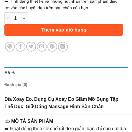
➡️ Hình dáng thiết kế và những nút nhấn trên sản phẩm điều
rơi vào các huyệt đạo trên bàn chân của bạn.
Đĩa Xoay Eo, Dụng Cụ Xoay Eo Giãm Mỡ Bụng Tập Thể Dục, G
Thêm vào giỏ hàng
Mô tả
Đánh giá (0)
Đĩa Xoay Eo, Dụng Cụ Xoay Eo Giãm Mỡ Bụng Tập
Thể Dục, Giữ Dáng Massage Hình Bàn Chân
———————————————————————————
✍️
MÔ TẢ SẢN PHẨM
➡️ Hoạt động theo cơ chế rất đơn giản, bạn chỉ cần đặt đĩa