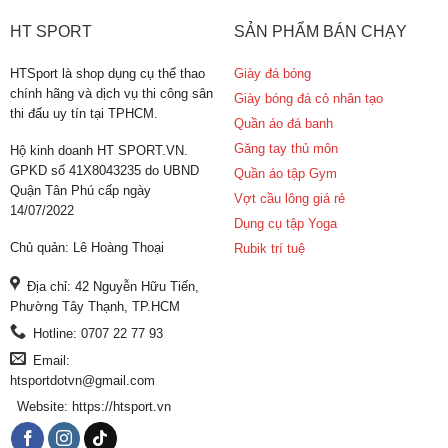
HT SPORT
SẢN PHẨM BÁN CHẠY
HTSport là shop dụng cụ thể thao
Giày đá bóng
chính hãng và dịch vụ thi công sân
Giày bóng đá cỏ nhân tạo
thi đấu uy tín tại TPHCM.
Quần áo đá banh
Găng tay thủ môn
Hộ kinh doanh HT SPORT.VN.
GPKD số 41X8043235 do UBND
Quần áo tập Gym
Quận Tân Phú cấp ngày
Vợt cầu lông giá rẻ
14/07/2022
Dụng cụ tập Yoga
Chủ quản: Lê Hoàng Thoại
Rubik trí tuệ
Địa chỉ: 42 Nguyễn Hữu Tiến,
Phường Tây Thạnh, TP.HCM
Hotline: 0707 22 77 93
Email:
htsportdotvn@gmail.com
Website: https://htsport.vn