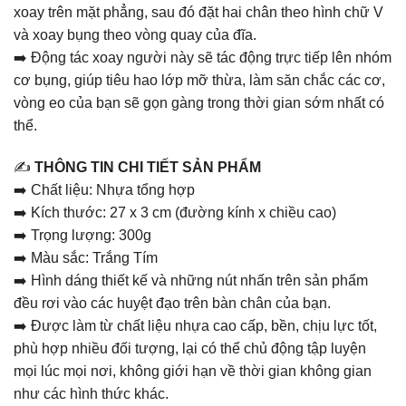
xoay trên mặt phẳng, sau đó đặt hai chân theo hình chữ V
và xoay bụng theo vòng quay của đĩa.
➡️ Động tác xoay người này sẽ tác động trực tiếp lên nhóm
cơ bụng, giúp tiêu hao lớp mỡ thừa, làm săn chắc các cơ,
vòng eo của bạn sẽ gọn gàng trong thời gian sớm nhất có
thể.
✍️
THÔNG TIN CHI TIẾT SẢN PHẨM
➡️ Chất liệu: Nhựa tổng hợp
➡️ Kích thước: 27 x 3 cm (đường kính x chiều cao)
➡️ Trọng lượng: 300g
➡️ Màu sắc: Trắng Tím
➡️ Hình dáng thiết kế và những nút nhấn trên sản phẩm
đều rơi vào các huyệt đạo trên bàn chân của bạn.
➡️ Được làm từ chất liệu nhựa cao cấp, bền, chịu lực tốt,
phù hợp nhiều đối tượng, lại có thể chủ động tập luyện
mọi lúc mọi nơi, không giới hạn về thời gian không gian
như các hình thức khác.