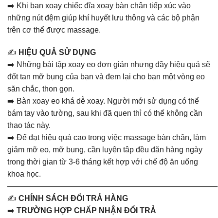
➡️ Khi bạn xoay chiếc đĩa xoay bàn chân tiếp xúc vào
những nút đệm giúp khí huyết lưu thông và các bộ phận
trên cơ thể được massage.
✍️
HIỆU QUẢ SỬ DỤNG
➡️ Những bài tập xoay eo đơn giản nhưng đầy hiệu quả sẽ
đốt tan mỡ bụng của bạn và đem lại cho bạn một vòng eo
săn chắc, thon gọn.
➡️ Bàn xoay eo khá dễ xoay. Người mới sử dụng có thể
bám tay vào tường, sau khi đã quen thì có thể không cần
thao tác này.
➡️ Để đạt hiệu quả cao trong việc massage bàn chân, làm
giảm mỡ eo, mỡ bụng, cần luyện tập đều đặn hàng ngày
trong thời gian từ 3-6 tháng kết hợp với chế độ ăn uống
khoa học.
———————————————————————————
✍️
CHÍNH SÁCH ĐỔI TRẢ HÀNG
➡️
TRƯỜNG HỢP CHẤP NHẬN ĐỔI TRẢ