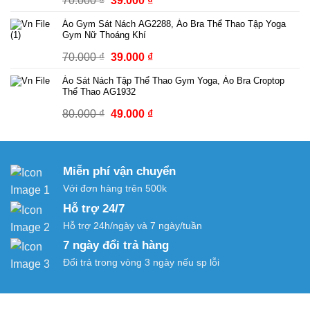
70.000
₫
39.000
₫
đến
gốc
hiện
249.000 ₫
Áo Gym Sát Nách AG2288, Áo Bra Thể Thao Tập Yoga
là:
tại
Gym Nữ Thoáng Khí
70.000 ₫.
là:
Giá
Giá
70.000
₫
39.000
₫
39.000 ₫.
gốc
hiện
Áo Sát Nách Tập Thể Thao Gym Yoga, Áo Bra Croptop
là:
tại
Thể Thao AG1932
70.000 ₫.
là:
Giá
Giá
80.000
₫
49.000
₫
39.000 ₫.
gốc
hiện
là:
tại
80.000 ₫.
là:
Miễn phí vận chuyển
49.000 ₫.
Với đơn hàng trên 500k
Hỗ trợ 24/7
Hỗ trợ 24h/ngày và 7 ngày/tuần
7 ngày đổi trả hàng
Đổi trả trong vòng 3 ngày nếu sp lỗi