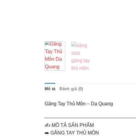
Mô tả
Đánh giá (0)
Găng Tay Thủ Môn – Dạ Quang
———————————————————
✍️ MÔ TẢ SẢN PHẨM
➡️ GĂNG TAY THỦ MÔN