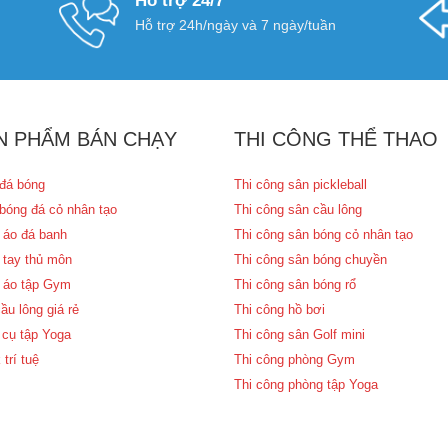
Hỗ trợ 24/7
Hỗ trợ 24h/ngày và 7 ngày/tuần
N PHẨM BÁN CHẠY
THI CÔNG THỂ THAO
đá bóng
Thi công sân pickleball
bóng đá cỏ nhân tạo
Thi công sân cầu lông
 áo đá banh
Thi công sân bóng cỏ nhân tạo
 tay thủ môn
Thi công sân bóng chuyền
 áo tập Gym
Thi công sân bóng rổ
ầu lông giá rẻ
Thi công hồ bơi
cụ tập Yoga
Thi công sân Golf mini
 trí tuệ
Thi công phòng Gym
Thi công phòng tập Yoga