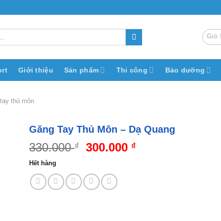
Giỏ 
rt
Giới thiệu
Sản phẩm
Thi công
Bảo dưỡng
tay thủ môn
Găng Tay Thủ Môn – Dạ Quang
Giá
Giá
330.000
300.000
₫
₫
gốc
hiện
Hết hàng
là:
tại
330.000 ₫.
là:
300.000 ₫.