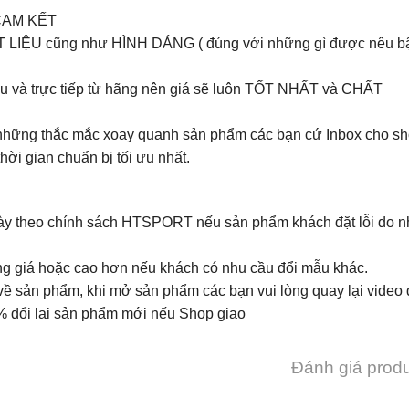
CAM KẾT
T LIỆU cũng như HÌNH DÁNG ( đúng với những gì được nêu b
ều và trực tiếp từ hãng nên giá sẽ luôn TỐT NHẤT và CHẤT
t những thắc mắc xoay quanh sản phẩm các bạn cứ Inbox cho s
hời gian chuẩn bị tối ưu nhất.
ày theo chính sách HTSPORT nếu sản phẩm khách đặt lỗi do n
ng giá hoặc cao hơn nếu khách có nhu cầu đổi mẫu khác.
 về sản phẩm, khi mở sản phẩm các bạn vui lòng quay lại video
 đổi lại sản phẩm mới nếu Shop giao
Đánh giá prod