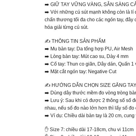
➡️ GIỮ TAY VỮNG VÀNG, SẴN SÀNG C
➡️ Với những cú sút mạnh không còn là lí d
chấn thương tối đa cho các ngón tay, đây ch
hóa giải từng cú sút.
✍️ THÔNG TIN SẢN PHẨM
➡️ Mu bàn tay: Da tổng hợp PU, Air Mesh
➡️ Lòng bàn tay: Mút cao su, Dày 4 mm
➡️ Cổ tay: Thun co giãn, Dây dán, Quấn 1
➡️ Mặt cắt ngón tay: Negative Cut
✍️ HƯỚNG DẪN CHỌN SIZE GĂNG TA
➡️ Dùng dây thước mềm đo vòng tròng bàn ta
➡️ Lưu ý: Sau khi có được 2 thông số số đ
nhau, nếu số đo nào lớn hơn thì lấy số đo đ
➡️ Ví dụ: Chiều dài bàn tay là 20 cm, cung 
✋ Size 7: chiều dài 17-18cm, chu vi 11cm