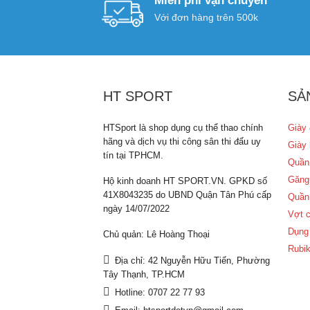
Miễn phí vận chuyển
Với đơn hàng trên 500k
HT SPORT
SẢ
HTSport là shop dụng cụ thể thao chính
Giày 
hãng và dịch vụ thi công sân thi đấu uy
Giày 
tín tại TPHCM.
Quần
Găng
Hộ kinh doanh HT SPORT.VN. GPKD số
41X8043235 do UBND Quận Tân Phú cấp
Quần
ngày 14/07/2022
Vợt c
Dụng 
Chủ quản: Lê Hoàng Thoại
Rubik
Địa chỉ: 42 Nguyễn Hữu Tiến, Phường
Tây Thạnh, TP.HCM
Hotline: 0707 22 77 93