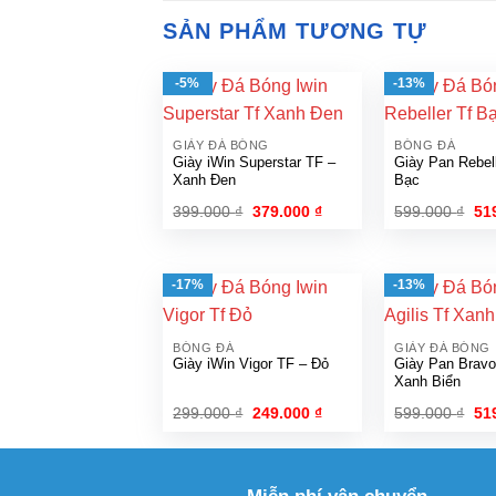
SẢN PHẨM TƯƠNG TỰ
-5%
-13%
GIÀY ĐÁ BÓNG
BÓNG ĐÁ
Giày iWin Superstar TF –
Giày Pan Rebel
Xanh Đen
Bạc
Giá
Giá
Gi
399.000
₫
379.000
₫
599.000
₫
51
gốc
hiện
gố
là:
tại
là:
399.000 ₫.
là:
599
379.000 ₫.
-17%
-13%
BÓNG ĐÁ
GIÀY ĐÁ BÓNG
Giày iWin Vigor TF – Đỏ
Giày Pan Bravo
Xanh Biển
Giá
Giá
Gi
299.000
₫
249.000
₫
599.000
₫
51
gốc
hiện
gố
là:
tại
là:
299.000 ₫.
là:
599
249.000 ₫.