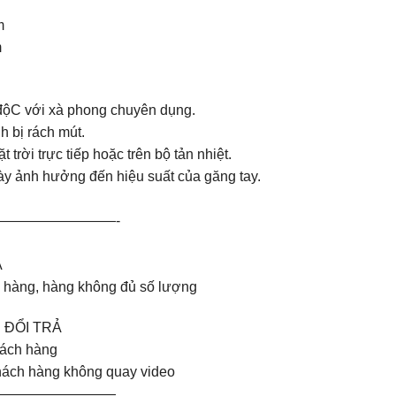
m
m
độC với xà phong chuyên dụng.
h bị rách mút.
rời trực tiếp hoặc trên bộ tản nhiệt.
y ảnh hưởng đến hiệu suất của găng tay.
————————-
Ả
ng hàng, hàng không đủ số lượng
ĐỔI TRẢ
hách hàng
khách hàng không quay video
—————————