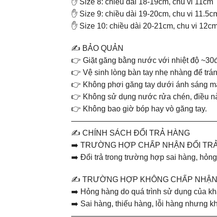
✋ Size 8: chiều dài 18-19cm, chu vi 11cm
✋ Size 9: chiều dài 19-20cm, chu vi 11.5c
✋ Size 10: chiều dài 20-21cm, chu vi 12c
✍️ BẢO QUẢN
👉 Giặt găng bằng nước với nhiệt độ ~30
👉 Vệ sinh lòng bàn tay nhẹ nhàng để trán
👉 Không phơi găng tay dưới ánh sáng mặt t
👉 Không sử dụng nước rửa chén, điều nà
👉 Không bao giờ bóp hay vò găng tay.
———————————————————
✍️ CHÍNH SÁCH ĐỔI TRẢ HÀNG
➡️ TRƯỜNG HỢP CHẤP NHẬN ĐỔI TR
➡️ Đổi trả trong trường hợp sai hàng, hỏ
✍️ TRƯỜNG HỢP KHÔNG CHẤP NHẬN 
➡️ Hỏng hàng do quá trình sử dụng của k
➡️ Sai hàng, thiếu hàng, lỗi hàng nhưng 
——————————————————