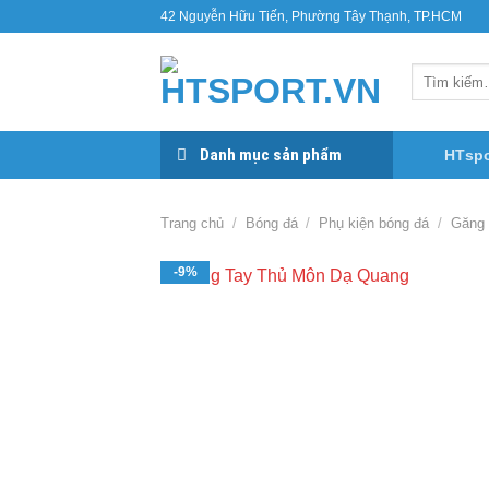
Bỏ
42 Nguyễn Hữu Tiến, Phường Tây Thạnh, TP.HCM
qua
nội
Tìm
dung
kiếm:
Danh mục sản phẩm
HTspo
Trang chủ
/
Bóng đá
/
Phụ kiện bóng đá
/
Găng 
-9%