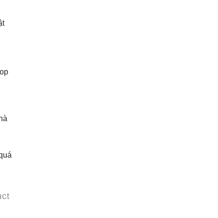
ật
hop
hà
 quá
uct