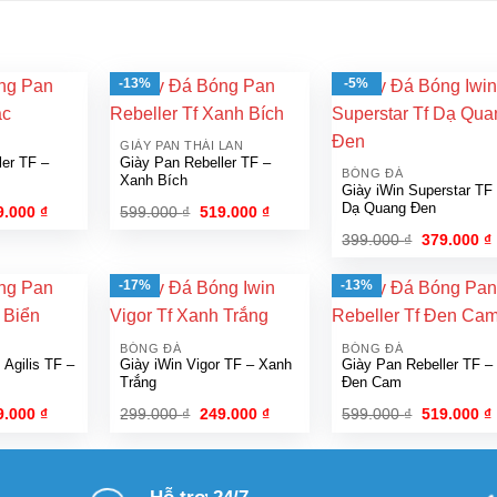
-13%
-5%
GIÀY PAN THÁI LAN
ler TF –
Giày Pan Rebeller TF –
BÓNG ĐÁ
Xanh Bích
Giày iWin Superstar TF
Dạ Quang Đen
á
Giá
Giá
Giá
9.000
₫
599.000
₫
519.000
₫
c
hiện
gốc
hiện
Giá
399.000
₫
379.000
₫
tại
là:
tại
gốc
.000 ₫.
là:
599.000 ₫.
là:
là:
t
519.000 ₫.
519.000 ₫.
399.000 ₫.
l
-17%
-13%
BÓNG ĐÁ
BÓNG ĐÁ
 Agilis TF –
Giày iWin Vigor TF – Xanh
Giày Pan Rebeller TF –
Trắng
Đen Cam
á
Giá
Giá
Giá
Giá
9.000
₫
299.000
₫
249.000
₫
599.000
₫
519.000
₫
c
hiện
gốc
hiện
gốc
tại
là:
tại
là:
t
.000 ₫.
là:
299.000 ₫.
là:
599.000 ₫.
l
519.000 ₫.
249.000 ₫.