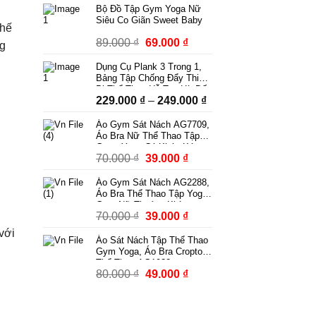
Bộ Đồ Tập Gym Yoga Nữ
Siêu Co Giãn Sweet Baby
hế
Giá
Giá
89.000
₫
69.000
₫
ng
gốc
hiện
Dụng Cụ Plank 3 Trong 1,
là:
tại
Bảng Tập Chống Đẩy Thiết
89.000 ₫.
là:
Bị Thể Thao Hỗ Trợ Hít Đất
Khoảng
229.000
₫
–
249.000
₫
Squat Tập Bụng Có Dây
69.000 ₫.
Kháng Lực Có Bộ Đếm
giá:
Áo Gym Sát Nách AG7709,
từ
Áo Bra Nữ Thể Thao Tập
229.000 ₫
Gym, Yoga Có Khóa Kéo
Giá
Giá
70.000
₫
39.000
₫
Kèm Mút Ngực Thời Trang
đến
Phong Cách
gốc
hiện
249.000 ₫
Áo Gym Sát Nách AG2288,
là:
tại
Áo Bra Thể Thao Tập Yoga
70.000 ₫.
là:
Gym Nữ Thoáng Khí
Giá
Giá
70.000
₫
39.000
₫
39.000 ₫.
gốc
hiện
với
Áo Sát Nách Tập Thể Thao
là:
tại
Gym Yoga, Áo Bra Croptop
70.000 ₫.
là:
Thể Thao AG1932
Giá
Giá
80.000
₫
49.000
₫
39.000 ₫.
gốc
hiện
là:
tại