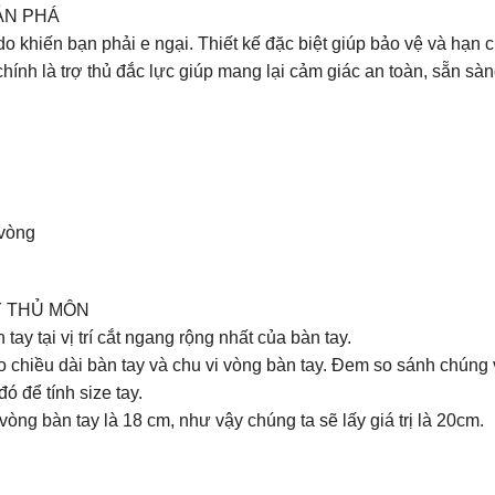
ẢN PHÁ
o khiến bạn phải e ngại. Thiết kế đặc biệt giúp bảo vệ và hạn c
ính là trợ thủ đắc lực giúp mang lại cảm giác an toàn, sẵn sà
 vòng
Y THỦ MÔN
y tại vị trí cắt ngang rộng nhất của bàn tay.
o chiều dài bàn tay và chu vi vòng bàn tay. Đem so sánh chúng 
ó để tính size tay.
vòng bàn tay là 18 cm, như vậy chúng ta sẽ lấy giá trị là 20cm.