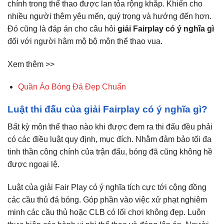
chính trong thể thao được lan tỏa rộng khắp. Khiến cho
nhiều người thêm yêu mến, quý trọng và hướng đến hơn.
Đó cũng là đáp án cho câu hỏi
giải Fairplay có ý nghĩa gì
đối với người hâm mộ bộ môn thể thao vua.
Xem thêm >>
Quần Áo Bóng Đá Đẹp Chuẩn
Luật thi đấu của giải Fairplay có ý nghĩa gì?
Bất kỳ môn thể thao nào khi được đem ra thi đấu đều phải
có các điều luật quy định, mục đích. Nhằm đảm bảo tối đa
tinh thần công chính của trận đấu, bóng đã cũng không hề
được ngoại lệ.
Luật của giải Fair Play có ý nghĩa tích cực tới cộng đồng
các cầu thủ đá bóng. Góp phần vào việc xử phạt nghiêm
minh các cầu thủ hoặc CLB có lối chơi không đẹp. Luôn