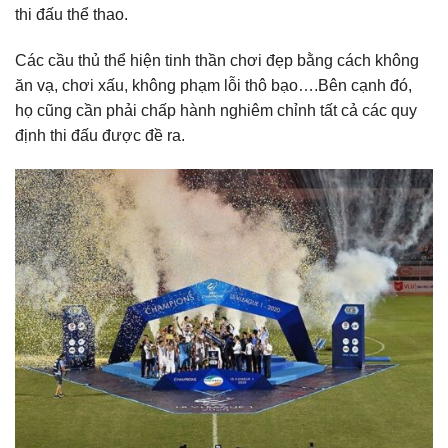
thi đấu thể thao.
Các cầu thủ thể hiện tinh thần chơi đẹp bằng cách không
ăn vạ, chơi xấu, không phạm lỗi thô bạo….Bên cạnh đó,
họ cũng cần phải chấp hành nghiêm chỉnh tất cả các quy
định thi đấu được đề ra.