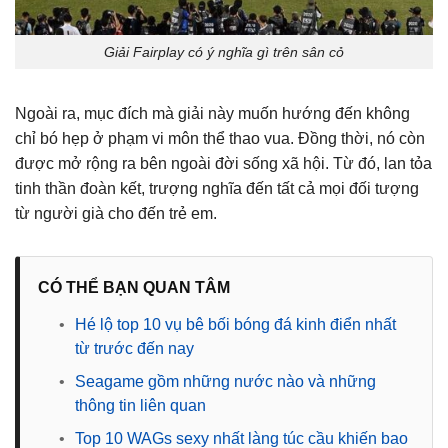
Giải Fairplay có ý nghĩa gì trên sân cỏ
Ngoài ra, mục đích mà giải này muốn hướng đến không
chỉ bó hẹp ở phạm vi môn thể thao vua. Đồng thời, nó còn
được mở rộng ra bên ngoài đời sống xã hội. Từ đó, lan tỏa
tinh thần đoàn kết, trượng nghĩa đến tất cả mọi đối tượng
từ người già cho đến trẻ em.
CÓ THỂ BẠN QUAN TÂM
•
Hé lộ top 10 vụ bê bối bóng đá kinh điển nhất
từ trước đến nay
•
Seagame gồm những nước nào và những
thông tin liên quan
•
Top 10 WAGs sexy nhất làng túc cầu khiến bao