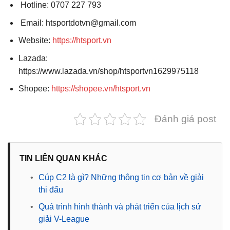
Hotline: 0707 227 793
Email: htsportdotvn@gmail.com
Website:
https://htsport.vn
Lazada:
https://www.lazada.vn/shop/htsportvn1629975118
Shopee:
https://shopee.vn/htsport.vn
Đánh giá post
TIN LIÊN QUAN KHÁC
•
Cúp C2 là gì? Những thông tin cơ bản về giải
thi đấu
•
Quá trình hình thành và phát triển của lịch sử
giải V-League