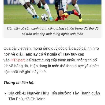
Trên sân cỏ cần cạnh tranh công bằng và tôn trọng đối thủ để
có trận đấu đẹp mắt đúng nghĩa tinh thần
Qua bài viết trên, mong rằng quý độc giả đã có cái nhìn rõ
hơn về
giải Fairplay có ý nghĩa gì
. Hãy truy cập
vào
HTSport
để được cung cấp thêm nhiều thông tin bổ
ích về bóng đá. Hiện đang là môn thể thao được yêu thích
bậc nhất thế giới này nhé.
Thông tin liên hệ:
Địa chỉ: 42 Nguyễn Hữu Tiến phường Tây Thạnh quận
Tân Phú, Hồ Chí Minh