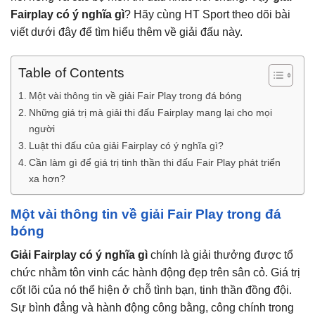
Fairplay có ý nghĩa gì
? Hãy cùng HT Sport theo dõi bài
viết dưới đây để tìm hiểu thêm về giải đấu này.
Table of Contents
Một vài thông tin về giải Fair Play trong đá bóng
Những giá trị mà giải thi đấu Fairplay mang lại cho mọi
người
Luật thi đấu của giải Fairplay có ý nghĩa gì?
Cần làm gì để giá trị tinh thần thi đấu Fair Play phát triển
xa hơn?
Một vài thông tin về giải Fair Play trong đá
bóng
G
iải Fairplay có ý nghĩa gì
chính
là giải thưởng được tổ
chức nhằm tôn vinh các hành động đẹp trên sân cỏ. Giá trị
cốt lõi của nó thể hiện ở chỗ tình bạn, tinh thần đồng đội.
Sự bình đẳng và hành động công bằng, công chính trong