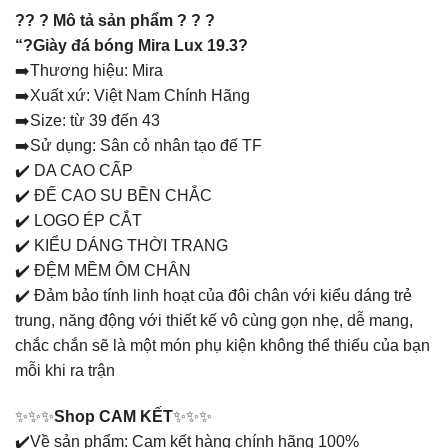
?? ? Mô tả sản phẩm ? ? ?
“?Giày đá bóng Mira Lux 19.3?
➡️Thương hiệu: Mira
➡️Xuất xứ: Việt Nam Chính Hãng
➡️Size: từ 39 đến 43
➡️Sử dụng: Sân cỏ nhân tạo đế TF
✔️ DA CAO CẤP
✔️ ĐẾ CAO SU BỀN CHẮC
✔️ LOGO ÉP CẮT
✔️ KIỂU DÁNG THỜI TRANG
✔️ ĐỆM MỀM ÔM CHÂN
✔️ Đảm bảo tính linh hoạt của đôi chân với kiểu dáng trẻ
trung, năng động với thiết kế vô cùng gọn nhẹ, dễ mang,
chắc chắn sẽ là một món phụ kiện không thể thiếu của bạn
mỗi khi ra trận
✨✨✨
Shop CAM KẾT
✨✨✨
✔️Về sản phẩm: Cam kết hàng chính hãng 100%