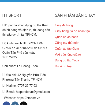
HT SPORT
SẢN PHẨM BÁN CHẠY
HTSport là shop dụng cụ thể thao
Giày đá bóng
chính hãng và dịch vụ thi công sân
Giày bóng đá cỏ nhân tạo
thi đấu uy tín tại TPHCM.
Quần áo đá banh
Găng tay thủ môn
Hộ kinh doanh HT SPORT.VN.
GPKD số 41X8043235 do UBND
Quần áo tập Gym
Quận Tân Phú cấp ngày
Vợt cầu lông giá rẻ
14/07/2022
Dụng cụ tập Yoga
Chủ quản: Lê Hoàng Thoại
Rubik trí tuệ
Địa chỉ: 42 Nguyễn Hữu Tiến,
Phường Tây Thạnh, TP.HCM
Hotline: 0707 22 77 93
Email: htsportdotvn@gmail.com
Website: https://htsport.vn