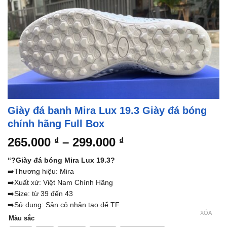
Giày đá banh Mira Lux 19.3 Giày đá bóng
chính hãng Full Box
Khoảng
265.000
–
299.000
₫
₫
giá:
“?Giày đá bóng Mira Lux 19.3?
từ
➡️Thương hiệu: Mira
265.000 ₫
➡️Xuất xứ: Việt Nam Chính Hãng
đến
➡️Size: từ 39 đến 43
299.000 ₫
➡️Sử dụng: Sân cỏ nhân tạo đế TF
XÓA
Màu sắc