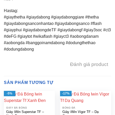
Hastag:
#giaythetha #giaydabong #giaydabonggiare #thetha
#giaydabongsanconhantao #giaydabongsanco #flash
#giayphui #giaydabongdeTF #giaydabongf #giay3soc #ct3
#deFG #giaytot #wikaflash #giayct3 #aobongdanam
#aobongda #banggoinamdabong #dodungthethao
#dodungdabong
Đánh giá product
SẢN PHẨM TƯƠNG TỰ
-5%
-17%
GIÀY ĐÁ BÓNG
BÓNG ĐÁ
Giày iWin Superstar TF –
Giày iWin Vigor TF – Dạ