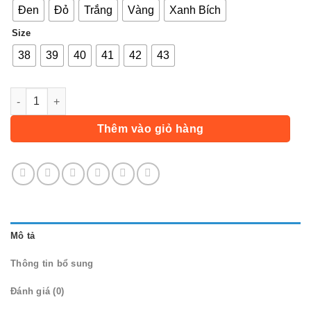
Đen
Đỏ
Trắng
Vàng
Xanh Bích
Size
38
39
40
41
42
43
Giày đá banh Mira Lux 19.3 Giày đá bóng chính hãng Full Box
Thêm vào giỏ hàng
Mô tả
Thông tin bổ sung
Đánh giá (0)