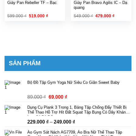
Giày Pan Rebeller TF – Bạc
Giày Pan Bravo Agilis IC – Dạ
quang
Giá
Giá
Giá
Giá
599.000
₫
519.000
₫
549.000
₫
479.000
₫
gốc
hiện
gốc
hiện
là:
tại
là:
tại
599.000 ₫.
là:
549.000 ₫.
là:
519.000 ₫.
479.000 ₫.
SẢN PHẨM
Bộ Đồ Tập Gym Yoga Nữ Siêu Co Giãn Sweet Baby
Giá
Giá
89.000
₫
69.000
₫
gốc
hiện
Dụng Cụ Plank 3 Trong 1, Bảng Tập Chống Đẩy Thiết Bị
là:
tại
Thể Thao Hỗ Trợ Hít Đất Squat Tập Bụng Có Dây Kháng
89.000 ₫.
là:
Lực Có Bộ Đếm
Khoảng
229.000
₫
–
249.000
₫
69.000 ₫.
giá:
Áo Gym Sát Nách AG7709, Áo Bra Nữ Thể Thao Tập
từ