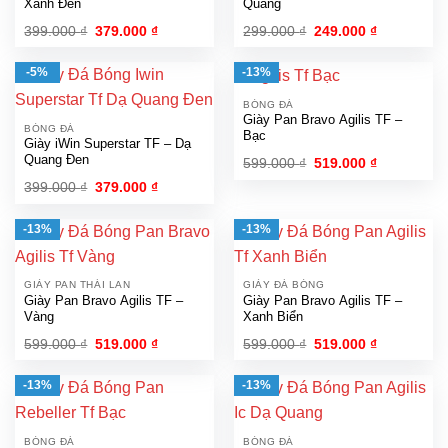
Xanh Đen
Quang
Giá
Giá
Giá
Giá
399.000
₫
379.000
₫
299.000
₫
249.000
₫
gốc
hiện
gốc
hiện
là:
tại
là:
tại
399.000 ₫.
là:
299.000 ₫.
là:
-5%
-13%
379.000 ₫.
249.000 ₫.
BÓNG ĐÁ
Giày Pan Bravo Agilis TF –
BÓNG ĐÁ
Bạc
Giày iWin Superstar TF – Dạ
Quang Đen
Giá
Giá
599.000
₫
519.000
₫
gốc
hiện
Giá
Giá
399.000
₫
379.000
₫
là:
tại
gốc
hiện
599.000 ₫.
là:
là:
tại
519.000 ₫.
399.000 ₫.
là:
-13%
-13%
379.000 ₫.
GIÀY PAN THÁI LAN
GIÀY ĐÁ BÓNG
Giày Pan Bravo Agilis TF –
Giày Pan Bravo Agilis TF –
Vàng
Xanh Biển
Giá
Giá
Giá
Giá
599.000
₫
519.000
₫
599.000
₫
519.000
₫
gốc
hiện
gốc
hiện
là:
tại
là:
tại
599.000 ₫.
là:
599.000 ₫.
là:
-13%
-13%
519.000 ₫.
519.000 ₫.
BÓNG ĐÁ
BÓNG ĐÁ