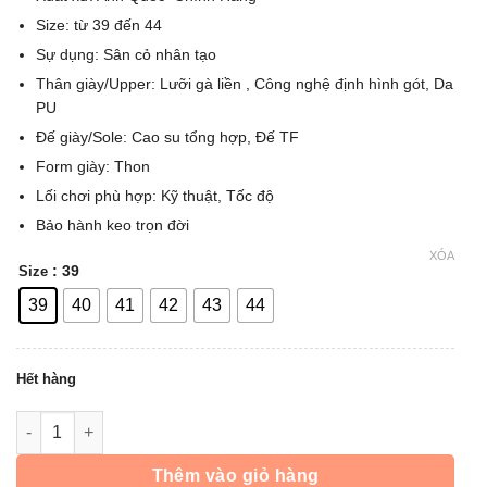
490.000 ₫.
Size: từ 39 đến 44
Sự dụng: Sân cỏ nhân tạo
Thân giày/Upper: Lưỡi gà liền , Công nghệ định hình gót, Da
PU
Đế giày/Sole: Cao su tổng hợp, Đế TF
Form giày: Thon
Lối chơi phù hợp: Kỹ thuật, Tốc độ
Bảo hành keo trọn đời
XÓA
: 39
Size
39
40
41
42
43
44
Hết hàng
Giày Mitre 170501 TF - Xanh Biển số lượng
Thêm vào giỏ hàng