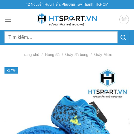
Bỏ
42 Nguyễn Hữu Tiến, Phường Tây Thạnh, TP.HCM
qua
nội
dung
Tìm
kiếm:
Trang chủ
/
Bóng đá
/
Giày đá bóng
/
Giày Mitre
-17%