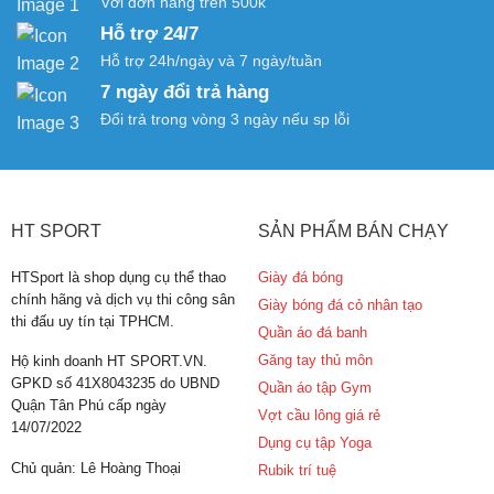
Với đơn hàng trên 500k
Hỗ trợ 24/7
Hỗ trợ 24h/ngày và 7 ngày/tuần
7 ngày đổi trả hàng
Đổi trả trong vòng 3 ngày nếu sp lỗi
HT SPORT
SẢN PHẨM BÁN CHẠY
HTSport là shop dụng cụ thể thao
Giày đá bóng
chính hãng và dịch vụ thi công sân
Giày bóng đá cỏ nhân tạo
thi đấu uy tín tại TPHCM.
Quần áo đá banh
Găng tay thủ môn
Hộ kinh doanh HT SPORT.VN.
GPKD số 41X8043235 do UBND
Quần áo tập Gym
Quận Tân Phú cấp ngày
Vợt cầu lông giá rẻ
14/07/2022
Dụng cụ tập Yoga
Chủ quản: Lê Hoàng Thoại
Rubik trí tuệ