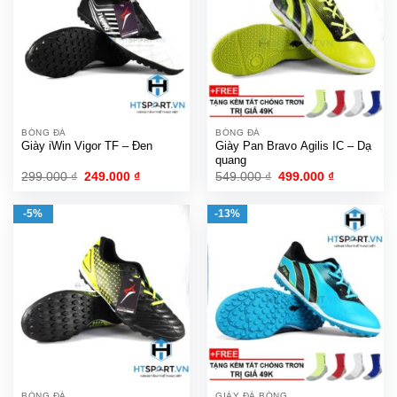
BÓNG ĐÁ
BÓNG ĐÁ
Giày iWin Vigor TF – Đen
Giày Pan Bravo Agilis IC – Dạ
quang
Giá
Giá
Giá
Giá
299.000
₫
249.000
₫
549.000
₫
499.000
₫
gốc
hiện
gốc
hiện
là:
tại
là:
tại
299.000 ₫.
là:
549.000 ₫.
là:
-5%
-13%
249.000 ₫.
499.000 ₫.
BÓNG ĐÁ
GIÀY ĐÁ BÓNG