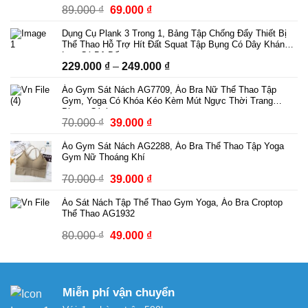
Giá
Giá
89.000
₫
69.000
₫
gốc
hiện
Dụng Cụ Plank 3 Trong 1, Bảng Tập Chống Đẩy Thiết Bị
là:
tại
Thể Thao Hỗ Trợ Hít Đất Squat Tập Bụng Có Dây Kháng
89.000 ₫.
là:
Lực Có Bộ Đếm
Khoảng
229.000
₫
–
249.000
₫
69.000 ₫.
giá:
Áo Gym Sát Nách AG7709, Áo Bra Nữ Thể Thao Tập
từ
Gym, Yoga Có Khóa Kéo Kèm Mút Ngực Thời Trang
229.000 ₫
Phong Cách
Giá
Giá
70.000
₫
39.000
₫
đến
gốc
hiện
249.000 ₫
Áo Gym Sát Nách AG2288, Áo Bra Thể Thao Tập Yoga
là:
tại
Gym Nữ Thoáng Khí
70.000 ₫.
là:
Giá
Giá
70.000
₫
39.000
₫
39.000 ₫.
gốc
hiện
Áo Sát Nách Tập Thể Thao Gym Yoga, Áo Bra Croptop
là:
tại
Thể Thao AG1932
70.000 ₫.
là:
Giá
Giá
80.000
₫
49.000
₫
39.000 ₫.
gốc
hiện
là:
tại
80.000 ₫.
là:
Miễn phí vận chuyển
49.000 ₫.