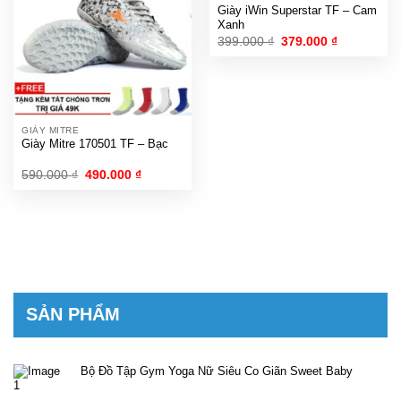
Giày iWin Superstar TF – Cam
Xanh
Giá
Giá
399.000
₫
379.000
₫
gốc
hiện
là:
tại
399.000 ₫.
là:
379.000 ₫.
GIÀY MITRE
Giày Mitre 170501 TF – Bạc
Giá
Giá
590.000
₫
490.000
₫
gốc
hiện
là:
tại
590.000 ₫.
là:
490.000 ₫.
SẢN PHẨM
Bộ Đồ Tập Gym Yoga Nữ Siêu Co Giãn Sweet Baby