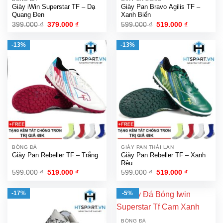
Giày iWin Superstar TF – Dạ
Giày Pan Bravo Agilis TF –
Quang Đen
Xanh Biển
Giá
Giá
Giá
Giá
399.000
₫
379.000
₫
599.000
₫
519.000
₫
gốc
hiện
gốc
hiện
là:
tại
là:
tại
399.000 ₫.
là:
599.000 ₫.
là:
-13%
-13%
379.000 ₫.
519.000 ₫.
BÓNG ĐÁ
GIÀY PAN THÁI LAN
Giày Pan Rebeller TF – Trắng
Giày Pan Rebeller TF – Xanh
Rêu
Giá
Giá
Giá
Giá
599.000
₫
519.000
₫
599.000
₫
519.000
₫
gốc
hiện
gốc
hiện
là:
tại
là:
tại
599.000 ₫.
là:
599.000 ₫.
là:
-17%
-5%
519.000 ₫.
519.000 ₫.
BÓNG ĐÁ