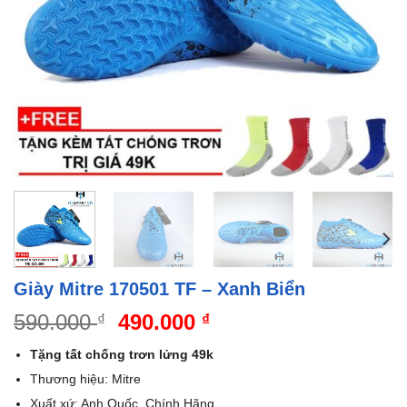
Giày Mitre 170501 TF – Xanh Biển
Giá
Giá
590.000
490.000
₫
₫
gốc
hiện
Tặng tất chống trơn lửng 49k
là:
tại
Thương hiệu: Mitre
590.000 ₫.
là:
Xuất xứ: Anh Quốc Chính Hãng